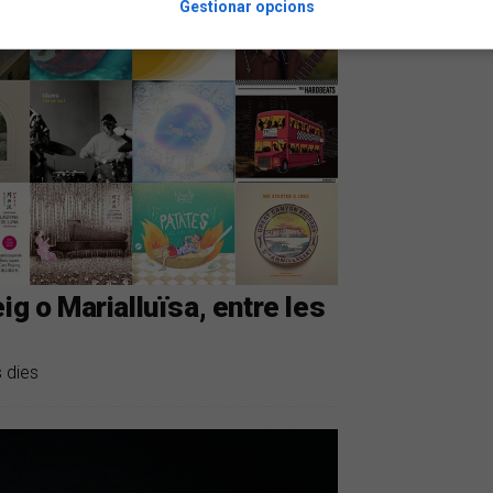
Gestionar opcions
ig o Marialluïsa, entre les
s dies