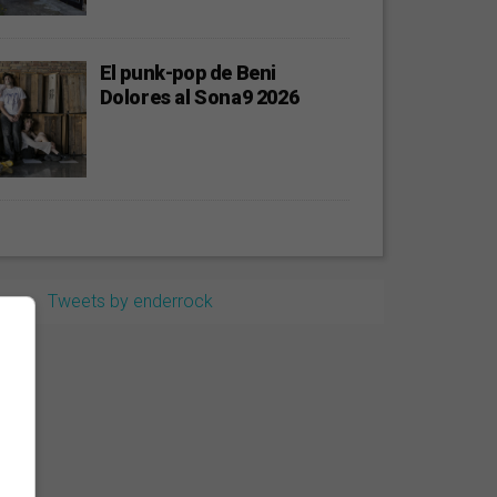
El punk-pop de Beni
Dolores al Sona9 2026
Tweets by enderrock