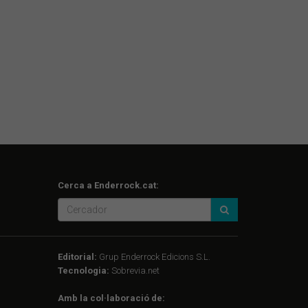
Cerca a Enderrock.cat:
Editorial:
Grup Enderrock Edicions S.L.
Tecnologia:
Sobrevia.net
Amb la col·laboració de: