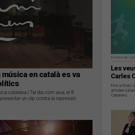
El cromo de Car
Les veus
a música en català es va
Carles 
lítics
Fins a finals 
artistes catal
ca catalana | Tal dia com avui, el 8
Catalans
presentar un clip contra la repressió