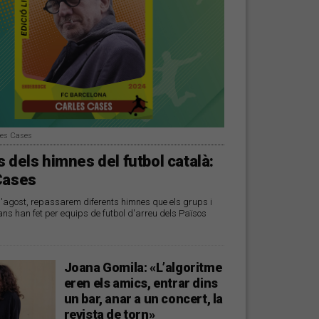
les Cases
 dels himnes del futbol català:
Cases
d'agost, repassarem diferents himnes que els grups i
ans han fet per equips de futbol d'arreu dels Països
Joana Gomila: «L’algoritme
eren els amics, entrar dins
un bar, anar a un concert, la
revista de torn»