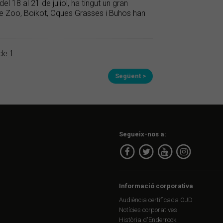
l 18 al 21 de juliol, ha tingut un gran
e Zoo, Boikot, Oques Grasses i Buhos han
de 1
Següent >
Segueix-nos a:
Informació corporativa
Audiència certificada OJD
Notícies corporatives
Història d'Enderrock