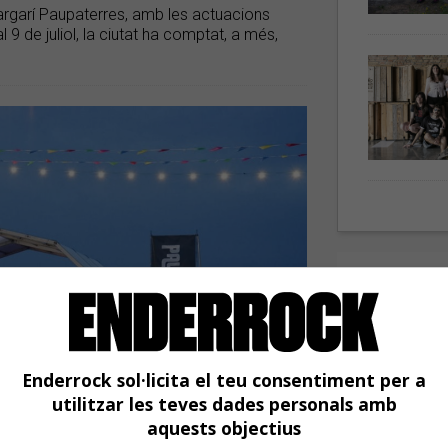
targarí Paupaterres, amb les actuacions
al 9 de juliol, la ciutat ha comptat, a més,
Enderrock sol·licita el teu consentiment per a
utilitzar les teves dades personals amb
aquests objectius