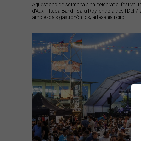
Aquest cap de setmana s'ha celebrat el festival 
d'Auxili, Itaca Band i Sara Roy, entre altres | Del 7 
amb espais gastronòmics, artesania i circ