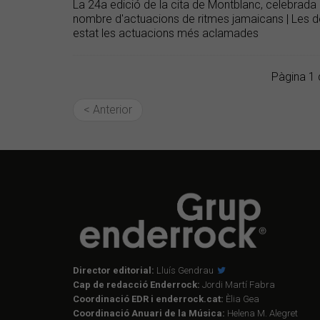
La 24a edició de la cita de Montblanc, celebrada de
nombre d'actuacions de ritmes jamaicans | Les d
estat les actuacions més aclamades
Pàgina 1 
< Anterior
Director editorial:
Lluís Gendrau
Cap de redacció Enderrock:
Jordi Martí Fabra
Coordinació EDR i enderrock.cat:
Èlia Gea
Coordinació Anuari de la Música:
Helena M. Alegret