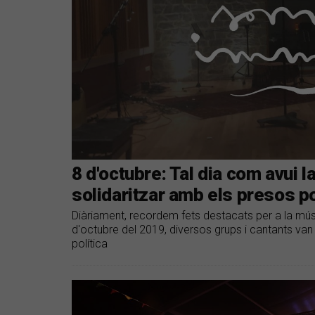
8 d'octubre: Tal dia com avui l
solidaritzar amb els presos po
Diàriament, recordem fets destacats per a la músi
d'octubre del 2019, diversos grups i cantants van 
política