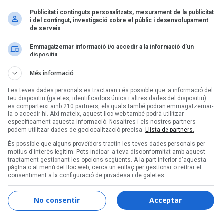
Publicitat i continguts personalitzats, mesurament de la publicitat
i del contingut, investigació sobre el públic i desenvolupament
de serveis
Emmagatzemar informació i/o accedir a la informació d’un
dispositiu
es obre les portes
Més informació
ing Municipal de Tàrrega, amb les actuacions
Les teves dades personals es tractaran i és possible que la informació del
teu dispositiu (galetes, identificadors únics i altres dades del dispositiu)
es comparteixi amb 210 partners, els quals també podran emmagatzemar-
la o accedir-hi. Així mateix, aquest lloc web també podrà utilitzar
específicament aquesta informació. Nosaltres i els nostres partners
podem utilitzar dades de geolocalització precisa.
Llista de partners.
És possible que alguns proveïdors tractin les teves dades personals per
motius d'interès legítim. Pots indicar la teva disconformitat amb aquest
tractament gestionant les opcions següents. A la part inferior d'aquesta
pàgina o al menú del lloc web, cerca un enllaç per gestionar o retirar el
consentiment a la configuració de privadesa i de galetes.
No consentir
Acceptar