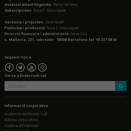
Assessorament lingüístic:
Berta Herreros
Subscripcions:
Rosa E. Massaguer
Gerència i projectes:
Jordi Novell
Publicitat i producció:
Rosa E. Massaguer
Direcció financera i administració:
Anna Gris
c. Mallorca, 221, sobreàtic · 08008 Barcelona Tel. 93 237 08 05
Segueix-nos a:
Cerca a Enderrock.cat:
Informació corporativa
Audiència certificada OJD
Notícies corporatives
Història d'Enderrock