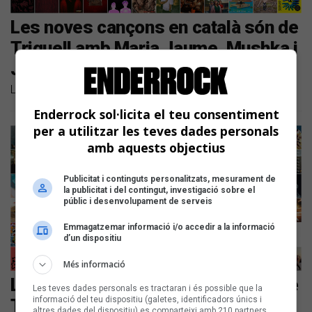
Les noves cançons en català són de
Triquell amb Maria Jaume, Mushka i
Júlia Colom
Llistem les novetats discogràfiques d'aquest mes
Enderrock sol·licita el teu consentiment
per a utilitzar les teves dades personals
amb aquests objectius
Publicitat i continguts personalitzats, mesurament de
la publicitat i del contingut, investigació sobre el
públic i desenvolupament de serveis
Emmagatzemar informació i/o accedir a la informació
d’un dispositiu
Més informació
Les noves cançons en català són de
Les teves dades personals es tractaran i és possible que la
informació del teu dispositiu (galetes, identificadors únics i
The Tyets, Ouineta, La Fúmiga,
altres dades del dispositiu) es comparteixi amb 210 partners,