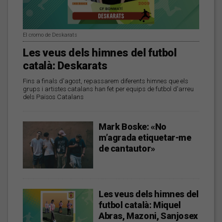
El cromo de Deskarats
Les veus dels himnes del futbol
català: Deskarats
Fins a finals d'agost, repassarem diferents himnes que els
grups i artistes catalans han fet per equips de futbol d'arreu
dels Països Catalans
Mark Boske: «No
m’agrada etiquetar-me
de cantautor»
Les veus dels himnes del
futbol català: Miquel
Abras, Mazoni, Sanjosex