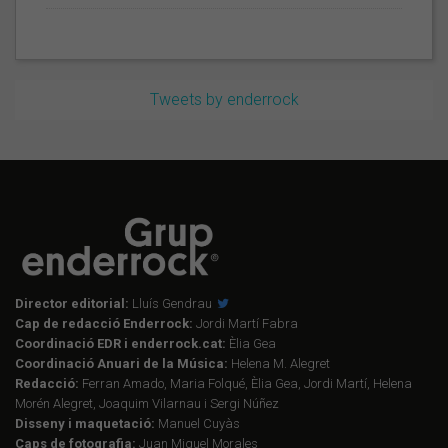
Tweets by enderrock
Director editorial:
Lluís Gendrau
Cap de redacció Enderrock:
Jordi Martí Fabra
Coordinació EDR i enderrock.cat:
Èlia Gea
Coordinació Anuari de la Música:
Helena M. Alegret
Redacció:
Ferran Amado, Maria Folqué, Èlia Gea, Jordi Martí, Helena
Morén Alegret, Joaquim Vilarnau i Sergi Núñez
Disseny i maquetació:
Manuel Cuyàs
Caps de fotografia:
Juan Miguel Morales