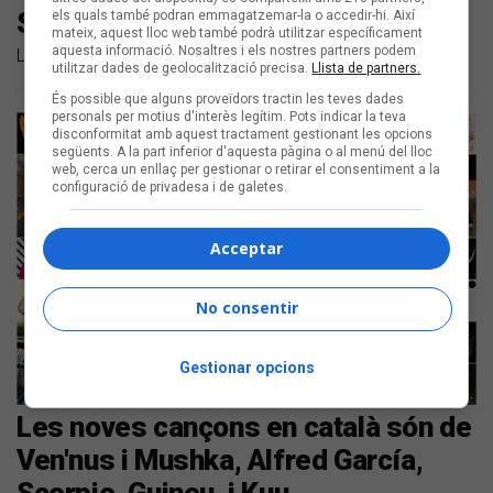
Scorpio i Habla de Mí en Presente
els quals també podran emmagatzemar-la o accedir-hi. Així
mateix, aquest lloc web també podrà utilitzar específicament
aquesta informació. Nosaltres i els nostres partners podem
Llistem les noves cançons en català de l'última setmana
utilitzar dades de geolocalització precisa.
Llista de partners.
És possible que alguns proveïdors tractin les teves dades
personals per motius d'interès legítim. Pots indicar la teva
disconformitat amb aquest tractament gestionant les opcions
següents. A la part inferior d'aquesta pàgina o al menú del lloc
web, cerca un enllaç per gestionar o retirar el consentiment a la
configuració de privadesa i de galetes.
Acceptar
No consentir
Gestionar opcions
Les noves cançons en català són de
Ven'nus i Mushka, Alfred García,
Scorpio, Guineu, i Kuu