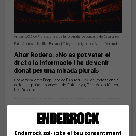
Anuari 2025 de Professionals de la fotografia de concerts de Catalunya,
País Valencià i les Illes Balears | Fotografia original de Maria Fernanda
Aitor Rodero: «No es pot vetar el
dret a la informació i ha de venir
donat per una mirada plural»
Conversem amb l'impulsor de l''Anuari 2025 de Professionals
de la fotografia de concerts de Catalunya, País Valencià i les
Illes Balears'
Les veus dels himnes del
futbol català: Deskarats
Enderrock sol·licita el teu consentiment