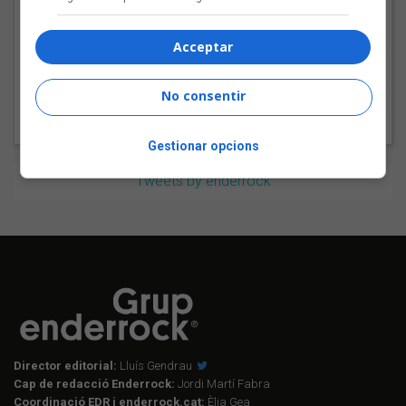
Tot a punt per la Plaça
del Folk 2026
Acceptar
No consentir
Gestionar opcions
Tweets by enderrock
Director editorial:
Lluís Gendrau
Cap de redacció Enderrock:
Jordi Martí Fabra
Coordinació EDR i enderrock.cat:
Èlia Gea