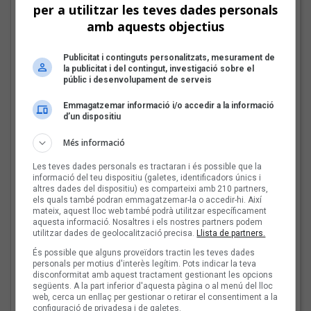
per a utilitzar les teves dades personals
amb aquests objectius
Mark Boske: «No
m’agrada etiquetar-me
Publicitat i continguts personalitzats, mesurament de
de cantautor»
la publicitat i del contingut, investigació sobre el
públic i desenvolupament de serveis
Emmagatzemar informació i/o accedir a la informació
d’un dispositiu
Les veus dels himnes del
futbol català: Miquel
Més informació
Abras, Mazoni, Sanjosex
Les teves dades personals es tractaran i és possible que la
i The Gruixut’s
informació del teu dispositiu (galetes, identificadors únics i
altres dades del dispositiu) es comparteixi amb 210 partners,
els quals també podran emmagatzemar-la o accedir-hi. Així
mateix, aquest lloc web també podrà utilitzar específicament
El Sona9 d'estiu d'iCat
aquesta informació. Nosaltres i els nostres partners podem
descobreix els
utilitzar dades de geolocalització precisa.
Llista de partners.
concursants balears i
És possible que alguns proveïdors tractin les teves dades
valencians
personals per motius d'interès legítim. Pots indicar la teva
disconformitat amb aquest tractament gestionant les opcions
següents. A la part inferior d'aquesta pàgina o al menú del lloc
web, cerca un enllaç per gestionar o retirar el consentiment a la
configuració de privadesa i de galetes.