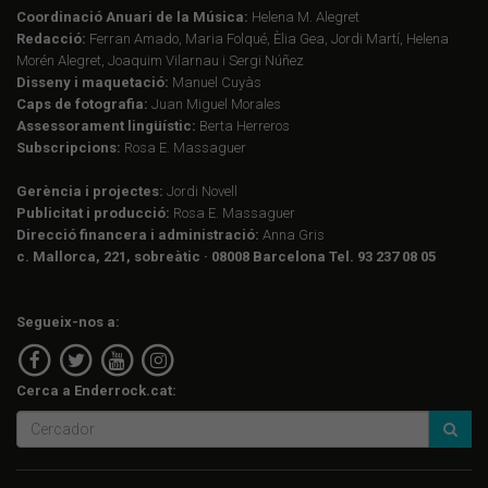
Coordinació Anuari de la Música:
Helena M. Alegret
Redacció:
Ferran Amado, Maria Folqué, Èlia Gea, Jordi Martí, Helena
Morén Alegret, Joaquim Vilarnau i Sergi Núñez
Disseny i maquetació:
Manuel Cuyàs
Caps de fotografia:
Juan Miguel Morales
Assessorament lingüístic:
Berta Herreros
Subscripcions:
Rosa E. Massaguer
Gerència i projectes:
Jordi Novell
Publicitat i producció:
Rosa E. Massaguer
Direcció financera i administració:
Anna Gris
c. Mallorca, 221, sobreàtic · 08008 Barcelona Tel. 93 237 08 05
Segueix-nos a:
Cerca a Enderrock.cat: