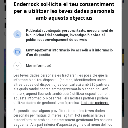
Enderrock sol·licita el teu consentiment
Les noves cançons en català són de
per a utilitzar les teves dades personals
Julieta, El Pony Pisador, Roger
amb aquests objectius
Padrós, Llum i Èric Vinaixa
Publicitat i continguts personalitzats, mesurament de
Llistem els llançaments en català dels darrers dies
la publicitat i del contingut, investigació sobre el
públic i desenvolupament de serveis
Emmagatzemar informació i/o accedir a la informació
d’un dispositiu
Més informació
Les teves dades personals es tractaran i és possible que la
informació del teu dispositiu (galetes, identificadors únics i
altres dades del dispositiu) es comparteixi amb 210 partners,
els quals també podran emmagatzemar-la o accedir-hi. Així
mateix, aquest lloc web també podrà utilitzar específicament
aquesta informació. Nosaltres i els nostres partners podem
utilitzar dades de geolocalització precisa.
Llista de partners.
És possible que alguns proveïdors tractin les teves dades
personals per motius d'interès legítim. Pots indicar la teva
disconformitat amb aquest tractament gestionant les opcions
següents. A la part inferior d'aquesta pàgina o al menú del lloc