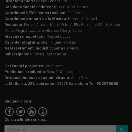
Director editorial:
Lluís Gendrau
Cap de redacció Enderrock:
Jordi Martí Fabra
Coordinació EDR i enderrock.cat:
Èlia Gea
Coordinació Anuari de la Música:
Helena M. Alegret
Redacció:
Ferran Amado, Maria Folqué, Èlia Gea, Jordi Martí, Helena
Morén Alegret, Joaquim Vilarnau i Sergi Núñez
Disseny i maquetació:
Manuel Cuyàs
Caps de fotografia:
Juan Miguel Morales
Assessorament lingüístic:
Berta Herreros
Subscripcions:
Rosa E. Massaguer
Gerència i projectes:
Jordi Novell
Publicitat i producció:
Rosa E. Massaguer
Direcció financera i administració:
Anna Gris
c. Mallorca, 221, sobreàtic · 08008 Barcelona Tel. 93 237 08 05
Segueix-nos a:
Cerca a Enderrock.cat: