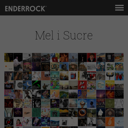
Men
de
nav
Mel i Sucre