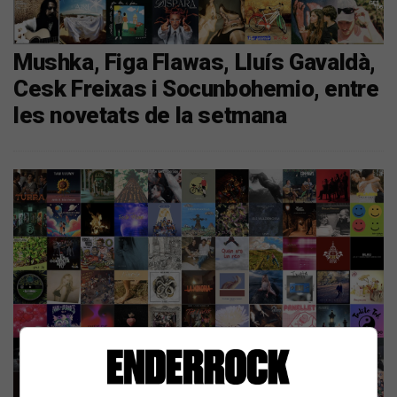
Mushka, Figa Flawas, Lluís Gavaldà,
Cesk Freixas i Socunbohemio, entre
les novetats de la setmana