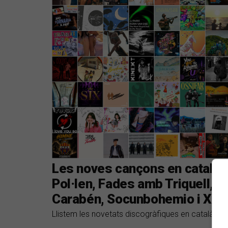
Les noves cançons en català s
Pol·len, Fades amb Triquell, I
Carabén, Socunbohemio i Xan
Llistem les novetats discogràfiques en català del