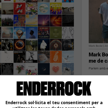
Mark Boske | Ar
Mark Bo
me de c
Parlem amb el
ón d'Al·lèrgiques al
vette Nadal amb David
guito
s darrers dies
Enderrock sol·licita el teu consentiment per a