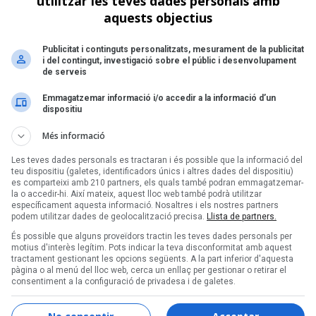
utilitzar les teves dades personals amb
aquests objectius
de 1
Publicitat i continguts personalitzats, mesurament de la publicitat
Següent >
i del contingut, investigació sobre el públic i desenvolupament
de serveis
Emmagatzemar informació i/o accedir a la informació d’un
dispositiu
Més informació
Les teves dades personals es tractaran i és possible que la informació del
teu dispositiu (galetes, identificadors únics i altres dades del dispositiu)
es comparteixi amb 210 partners, els quals també podran emmagatzemar-
la o accedir-hi. Així mateix, aquest lloc web també podrà utilitzar
específicament aquesta informació. Nosaltres i els nostres partners
podem utilitzar dades de geolocalització precisa.
Llista de partners.
És possible que alguns proveïdors tractin les teves dades personals per
motius d'interès legítim. Pots indicar la teva disconformitat amb aquest
tractament gestionant les opcions següents. A la part inferior d'aquesta
pàgina o al menú del lloc web, cerca un enllaç per gestionar o retirar el
consentiment a la configuració de privadesa i de galetes.