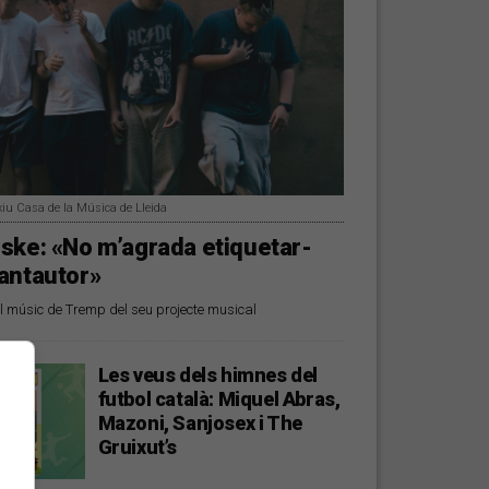
xiu Casa de la Música de Lleida
ske: «No m’agrada etiquetar-
antautor»
 músic de Tremp del seu projecte musical
Les veus dels himnes del
futbol català: Miquel Abras,
Mazoni, Sanjosex i The
Gruixut’s