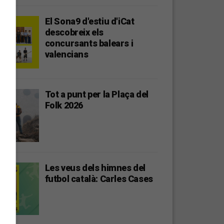
El Sona9 d'estiu d'iCat
descobreix els
concursants balears i
valencians
Tot a punt per la Plaça del
Folk 2026
Les veus dels himnes del
futbol català: Carles Cases