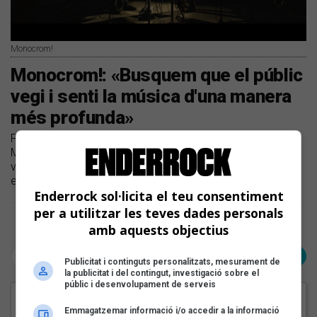
Monocrom!
Monocrom!: «Busquem que el públic
vegi i senti la música d'una manera
més profunda»
Parlem amb el duet que formen Dani Molina i Ramir
Martínez sobre el nou treball 'Posidònia' | Estrenem un dels
vídeos del disc d'aquest projecte que combina jazz,
electrònica experimental i espectacle visual
Enderrock sol·licita el teu consentiment
per a utilitzar les teves dades personals
Pàgina 1 de 1
amb aquests objectius
< Anterior
Següent >
Publicitat i continguts personalitzats, mesurament de
la publicitat i del contingut, investigació sobre el
públic i desenvolupament de serveis
EN PORTADA
Emmagatzemar informació i/o accedir a la informació