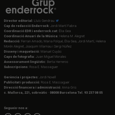
Director editorial:
Lluís Gendrau
Cap de redacció Enderrock:
Jordi Martí Fabra
Coordinació EDR i enderrock.cat:
Èlia Gea
Coordinació Anuari de la Música:
Helena M. Alegret
Redacció:
Ferran Amado, Maria Folqué, Èlia Gea, Jordi Martí, Helena
Morén Alegret, Joaquim Vilarnau i Sergi Núñez
Disseny i maquetació:
Manuel Cuyàs
Caps de fotografia:
Juan Miguel Morales
Assessorament lingüístic:
Berta Herreros
Subscripcions:
Rosa E. Massaguer
Gerència i projectes:
Jordi Novell
Publicitat i producció:
Rosa E. Massaguer
Direcció financera i administració:
Anna Gris
c. Mallorca, 221, sobreàtic · 08008 Barcelona Tel. 93 237 08 05
Segueix-nos a: