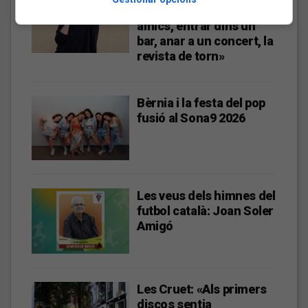
«L’algoritme eren els
amics, entrar dins un
bar, anar a un concert, la
revista de torn»
Bèrnia i la festa del pop
fusió al Sona9 2026
Les veus dels himnes del
futbol català: Joan Soler
Amigó
Les Cruet: «Als primers
discos sentia