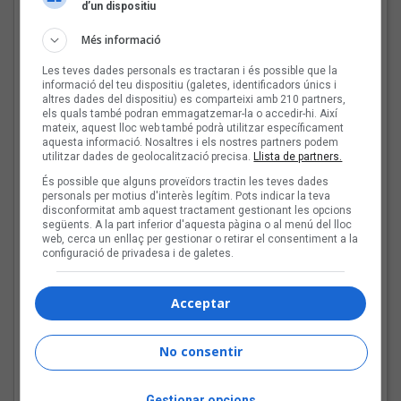
d’un dispositiu
Més informació
Les teves dades personals es tractaran i és possible que la
informació del teu dispositiu (galetes, identificadors únics i
altres dades del dispositiu) es comparteixi amb 210 partners,
els quals també podran emmagatzemar-la o accedir-hi. Així
mateix, aquest lloc web també podrà utilitzar específicament
aquesta informació. Nosaltres i els nostres partners podem
utilitzar dades de geolocalització precisa.
Llista de partners.
És possible que alguns proveïdors tractin les teves dades
personals per motius d'interès legítim. Pots indicar la teva
disconformitat amb aquest tractament gestionant les opcions
següents. A la part inferior d'aquesta pàgina o al menú del lloc
El cromo de Carles Cases
web, cerca un enllaç per gestionar o retirar el consentiment a la
configuració de privadesa i de galetes.
Les veus dels himnes del futbol
català: Carles Cases
Acceptar
Fins a finals d'agost, repassarem diferents himnes que els
grups i artistes catalans han fet per equips de futbol d'arreu
dels Països Catalans
No consentir
Joana Gomila:
Gestionar opcions