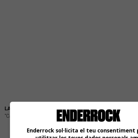
LA DONA DEL SAC + LES ANXOVETES
“Carta als Reis” (autoeditat) Infantil-nadala
Enderrock sol·licita el teu consentiment 
utilitzar les teves dades personals a