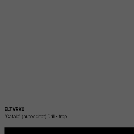
ELTVRK0
“Català” (autoeditat) Drill - trap