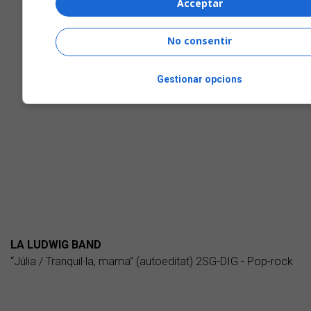
Acceptar
No consentir
Gestionar opcions
LA LUDWIG BAND
“Júlia / Tranquil·la, mama” (autoeditat) 2SG-DIG - Pop-rock