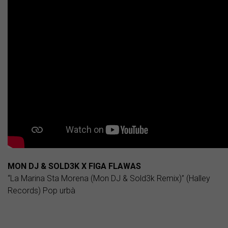
MON DJ & SOLD3K X FIGA FLAWAS
“La Marina Sta Morena (Mon DJ & Sold3k Remix)” (Halley
Records) Pop urbà