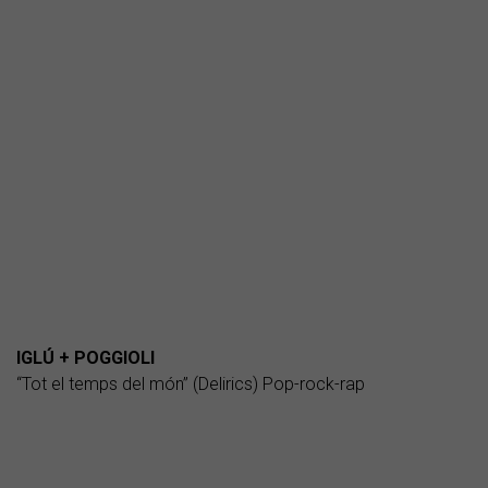
IGLÚ + POGGIOLI
“Tot el temps del món” (Delirics) Pop-rock-rap