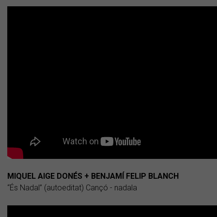
MIQUEL AIGE DONÉS + BENJAMÍ FELIP BLANCH
“És Nadal” (autoeditat) Cançó - nadala