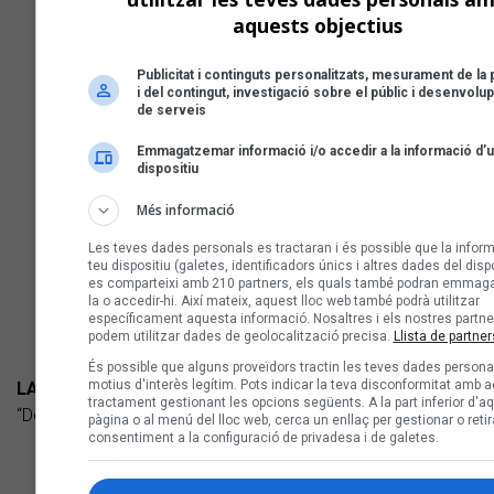
aquests objectius
Publicitat i continguts personalitzats, mesurament de la p
i del contingut, investigació sobre el públic i desenvol
de serveis
Emmagatzemar informació i/o accedir a la informació d’
dispositiu
Més informació
Les teves dades personals es tractaran i és possible que la inform
teu dispositiu (galetes, identificadors únics i altres dades del dispo
es comparteixi amb 210 partners, els quals també podran emmag
la o accedir-hi. Així mateix, aquest lloc web també podrà utilitzar
específicament aquesta informació. Nosaltres i els nostres partne
podem utilitzar dades de geolocalització precisa.
Llista de partner
És possible que alguns proveïdors tractin les teves dades persona
motius d'interès legítim. Pots indicar la teva disconformitat amb 
LA FULLA
tractament gestionant les opcions següents. A la part inferior d'a
“Demà serà una cançó” (Gazpatxo FestCultura) Fusió
pàgina o al menú del lloc web, cerca un enllaç per gestionar o retir
consentiment a la configuració de privadesa i de galetes.