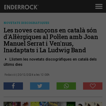
Men
de
nav
NOVETATS DISCOGRÀFIQUES
Les noves cançons en català són
d'Al·lèrgiques al Pol·len amb Joan
Manuel Serrat i Ven'nus,
Inadaptats i La Ludwig Band
Llistem les novetats discogràfiques en català dels
últims dies
Redacció
| 20/12/2024 a les 12:00h