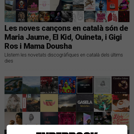
Les noves cançons en català són de
Maria Jaume, El Kid, Ouineta, i Gigi
Ros i Mama Dousha
Llistem les novetats discogràfiques en català dels últims
dies