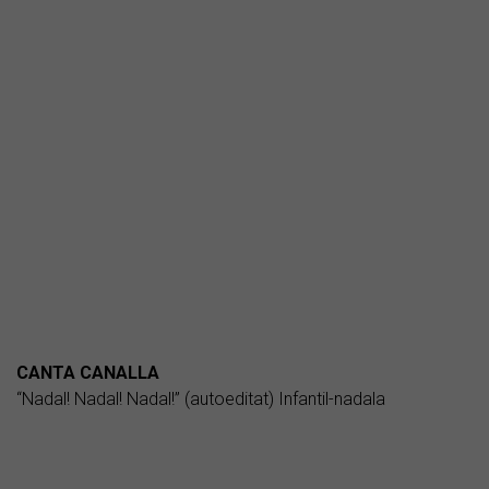
CANTA CANALLA
“Nadal! Nadal! Nadal!” (autoeditat) Infantil-nadala