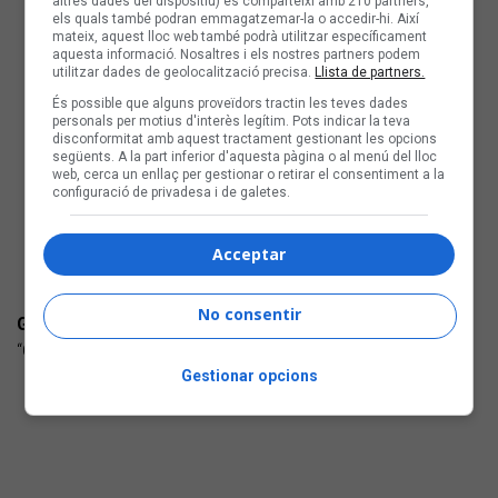
altres dades del dispositiu) es comparteixi amb 210 partners,
els quals també podran emmagatzemar-la o accedir-hi. Així
mateix, aquest lloc web també podrà utilitzar específicament
aquesta informació. Nosaltres i els nostres partners podem
utilitzar dades de geolocalització precisa.
Llista de partners.
És possible que alguns proveïdors tractin les teves dades
personals per motius d'interès legítim. Pots indicar la teva
disconformitat amb aquest tractament gestionant les opcions
següents. A la part inferior d'aquesta pàgina o al menú del lloc
web, cerca un enllaç per gestionar o retirar el consentiment a la
configuració de privadesa i de galetes.
Acceptar
No consentir
GUSSET
“Cerclesss” (Luup Records) Pop urban
Gestionar opcions