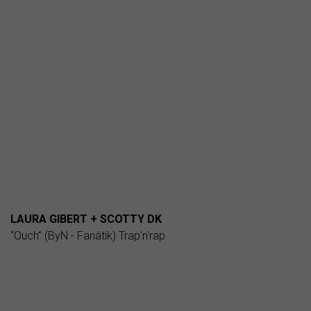
LAURA GIBERT + SCOTTY DK
“Ouch” (ByN - Fanàtik) Trap'n'rap