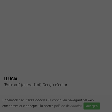
LLÚCIA
“Estima't” (autoeditat) Cançó d'autor
Enderrock.cat utilitza
cookies
. Si continueu navegant pel web,
entendrem que accepteu la nostra
política de
cookies
.
Accepto