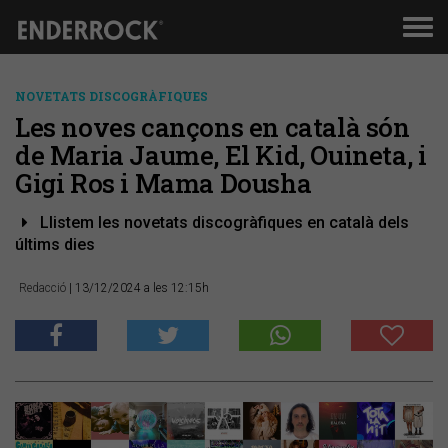
Men
de
nav
NOVETATS DISCOGRÀFIQUES
Les noves cançons en català són
de Maria Jaume, El Kid, Ouineta, i
Gigi Ros i Mama Dousha
Llistem les novetats discogràfiques en català dels
últims dies
Redacció
| 13/12/2024 a les 12:15h