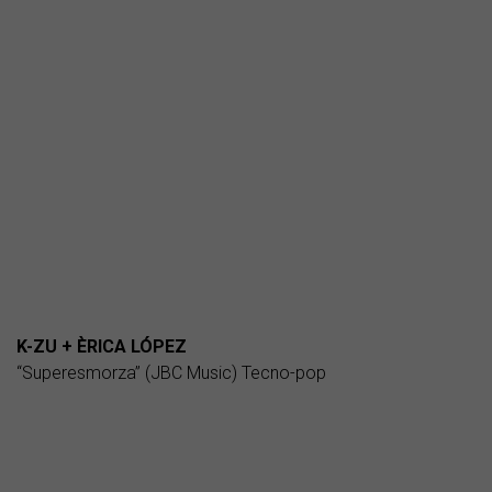
K-ZU + ÈRICA LÓPEZ
“Superesmorza” (JBC Music) Tecno-pop