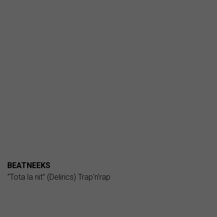
BEATNEEKS
“Tota la nit” (Delirics) Trap'n'rap