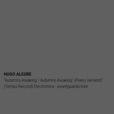
HUGO ALEGRE
“Autumn's Awaking / Autumn's Awaking” (Piano Version)”
(Temps Record) Electrònica - avantguarda instr