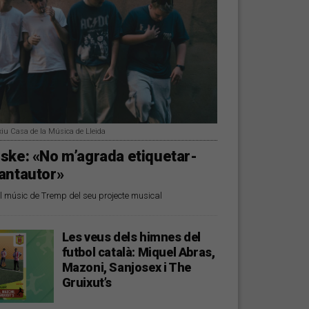
xiu Casa de la Música de Lleida
ske: «No m’agrada etiquetar-
antautor»
 músic de Tremp del seu projecte musical
Les veus dels himnes del
futbol català: Miquel Abras,
Mazoni, Sanjosex i The
Gruixut’s