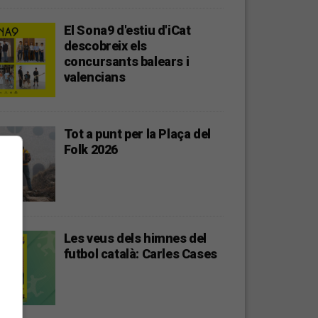
El Sona9 d'estiu d'iCat
descobreix els
concursants balears i
valencians
Tot a punt per la Plaça del
Folk 2026
Les veus dels himnes del
futbol català: Carles Cases