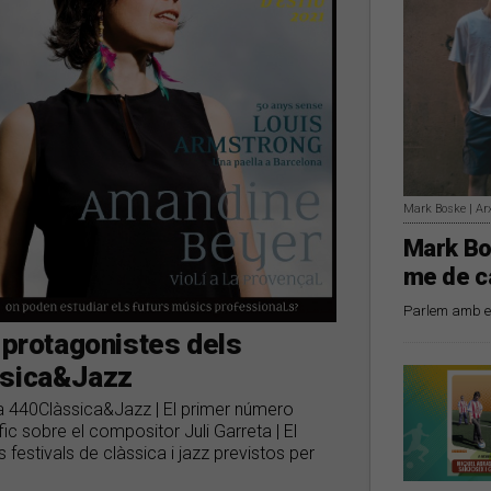
Mark Boske | Ar
Mark Bo
me de c
Parlem amb el
, protagonistes dels
ssica&Jazz
sta 440Clàssica&Jazz | El primer número
c sobre el compositor Juli Garreta | El
festivals de clàssica i jazz previstos per