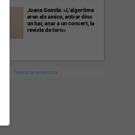
Joana Gomila: «L’algoritme
eren els amics, entrar dins
un bar, anar a un concert, la
revista de torn»
Tweets by enderrock