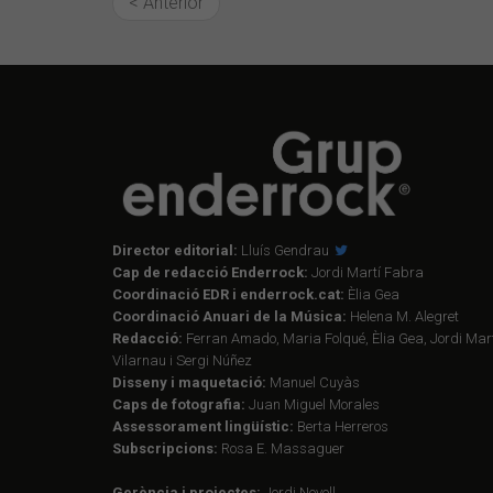
< Anterior
Director editorial:
Lluís Gendrau
Cap de redacció Enderrock:
Jordi Martí Fabra
Coordinació EDR i enderrock.cat:
Èlia Gea
Coordinació Anuari de la Música:
Helena M. Alegret
Redacció:
Ferran Amado, Maria Folqué, Èlia Gea, Jordi Mart
Vilarnau i Sergi Núñez
Disseny i maquetació:
Manuel Cuyàs
Caps de fotografia:
Juan Miguel Morales
Assessorament lingüístic:
Berta Herreros
Subscripcions:
Rosa E. Massaguer
Gerència i projectes:
Jordi Novell