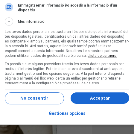
Emmagatzemar informació i/o accedir a la informació d’un
dispositiu
i l'Orchestra Fireluche
Més informació
Les teves dades personals es tractaran i és possible que la informació del
teu dispositiu (galetes, identificadors únics i altres dades del dispositiu)
 cara més creativa de l'espectacle i disc
es comparteixi amb 210 partners, els quals també podran emmagatzemar-
la o accedir-hi. Així mateix, aquest lloc web també podrà utilitzar
específicament aquesta informació. Nosaltres i els nostres partners
podem utilitzar dades de geolocalització precisa.
Llista de partners.
És possible que alguns proveïdors tractin les teves dades personals per
motius d'interès legítim. Pots indicar la teva disconformitat amb aquest
tractament gestionant les opcions següents. A la part inferior d'aquesta
pàgina o al menú del lloc web, cerca un enllaç per gestionar o retirar el
consentiment a la configuració de privadesa i de galetes.
No consentir
Acceptar
Gestionar opcions