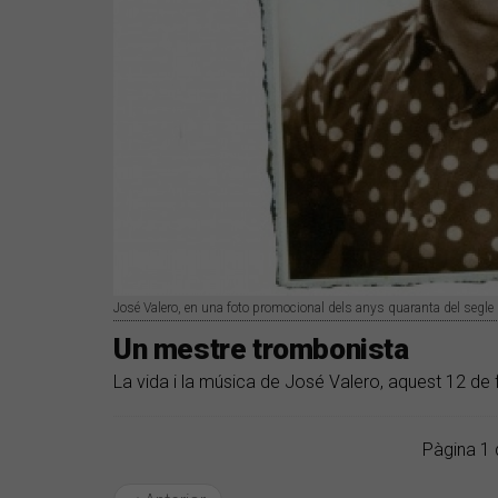
José Valero, en una foto promocional dels anys quaranta del segle
Un mestre trombonista
La vida i la música de José Valero, aquest 12 de 
Pàgina 1 