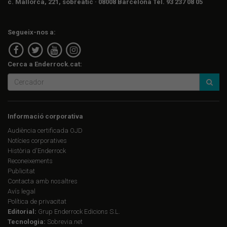
c. Mallorca, 221, sobreàtic · 08008 Barcelona Tel. 93 237 08 05
Segueix-nos a:
Cerca a Enderrock.cat:
Informació corporativa
Audiència certificada OJD
Notícies corporatives
Història d'Enderrock
Reconeixements
Publicitat
Contacta amb nosaltres
Avís legal
Política de privacitat
Editorial:
Grup Enderrock Edicions S.L.
Tecnologia:
Sobrevia.net