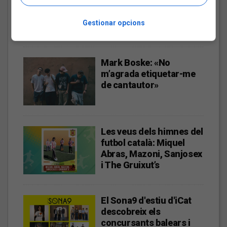
català: Deskarats
Fins a finals d'agost, repassarem diferents himnes que els
Gestionar opcions
grups i artistes catalans han fet per equips de futbol d'arreu
dels Països Catalans
Mark Boske: «No
m’agrada etiquetar-me
de cantautor»
Les veus dels himnes del
futbol català: Miquel
Abras, Mazoni, Sanjosex
i The Gruixut’s
El Sona9 d'estiu d'iCat
descobreix els
concursants balears i