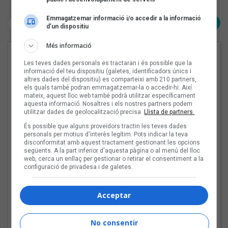
Emmagatzemar informació i/o accedir a la informació
< Anterior
Següent >
d’un dispositiu
Més informació
EN PORTADA
Les teves dades personals es tractaran i és possible que la
informació del teu dispositiu (galetes, identificadors únics i
altres dades del dispositiu) es comparteixi amb 210 partners,
els quals també podran emmagatzemar-la o accedir-hi. Així
mateix, aquest lloc web també podrà utilitzar específicament
aquesta informació. Nosaltres i els nostres partners podem
utilitzar dades de geolocalització precisa.
Llista de partners.
És possible que alguns proveïdors tractin les teves dades
personals per motius d'interès legítim. Pots indicar la teva
disconformitat amb aquest tractament gestionant les opcions
següents. A la part inferior d'aquesta pàgina o al menú del lloc
web, cerca un enllaç per gestionar o retirar el consentiment a la
configuració de privadesa i de galetes.
Acceptar
El cromo de Deskarats
Les veus dels himnes del futbol
No consentir