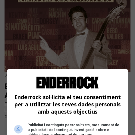
Detall del cartell de documental
Els músics catalans que van fer les
Amèriques
Enderrock sol·licita el teu consentiment
per a utilitzar les teves dades personals
El Festival inèdit acull l'estrena de 'L'Home Orquestra.
L'aventura dels músics catalans a Amèrica' | Hi participen,
amb aquests objectius
entre altres, Serrat, Burrull i Miralles
Publicitat i continguts personalitzats, mesurament de
la publicitat i del contingut, investigació sobre el
Pàgina 1 de 1
públic i desenvolupament de serveis