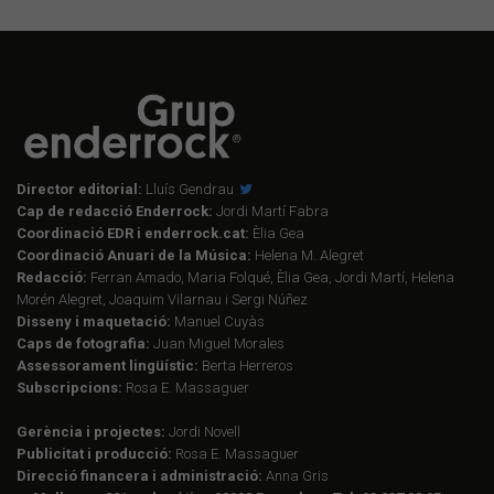
Director editorial:
Lluís Gendrau
Cap de redacció Enderrock:
Jordi Martí Fabra
Coordinació EDR i enderrock.cat:
Èlia Gea
Coordinació Anuari de la Música:
Helena M. Alegret
Redacció:
Ferran Amado, Maria Folqué, Èlia Gea, Jordi Martí, Helena
Morén Alegret, Joaquim Vilarnau i Sergi Núñez
Disseny i maquetació:
Manuel Cuyàs
Caps de fotografia:
Juan Miguel Morales
Assessorament lingüístic:
Berta Herreros
Subscripcions:
Rosa E. Massaguer
Gerència i projectes:
Jordi Novell
Publicitat i producció:
Rosa E. Massaguer
Direcció financera i administració:
Anna Gris