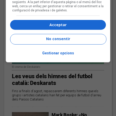
següents. A la part inferior d'aquesta pàgina o al menú del lloc
web, cerca un enllaç per gestionar o retirar el consentiment a la
configuració de privadesa i de galetes.
Acceptar
No consentir
Gestionar opcions
El cromo de Deskarats
Les veus dels himnes del futbol
català: Deskarats
Fins a finals d'agost, repassarem diferents himnes que els
grups i artistes catalans han fet per equips de futbol d'arreu
dels Països Catalans
Mark Boske: «No