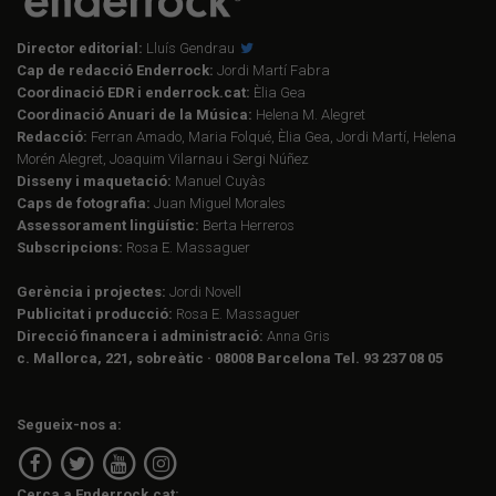
Director editorial:
Lluís Gendrau
Cap de redacció Enderrock:
Jordi Martí Fabra
Coordinació EDR i enderrock.cat:
Èlia Gea
Coordinació Anuari de la Música:
Helena M. Alegret
Redacció:
Ferran Amado, Maria Folqué, Èlia Gea, Jordi Martí, Helena
Morén Alegret, Joaquim Vilarnau i Sergi Núñez
Disseny i maquetació:
Manuel Cuyàs
Caps de fotografia:
Juan Miguel Morales
Assessorament lingüístic:
Berta Herreros
Subscripcions:
Rosa E. Massaguer
Gerència i projectes:
Jordi Novell
Publicitat i producció:
Rosa E. Massaguer
Direcció financera i administració:
Anna Gris
c. Mallorca, 221, sobreàtic · 08008 Barcelona Tel. 93 237 08 05
Segueix-nos a:
Cerca a Enderrock.cat: