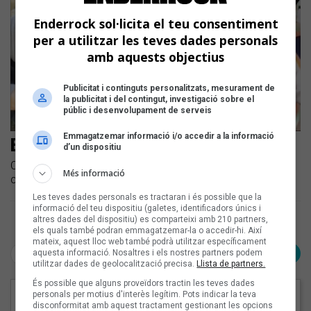
Enderrock sol·licita el teu consentiment
per a utilitzar les teves dades personals
amb aquests objectius
Publicitat i continguts personalitzats, mesurament de
la publicitat i del contingut, investigació sobre el
públic i desenvolupament de serveis
Emmagatzemar informació i/o accedir a la informació
El repertori del coronavirus #23
d’un dispositiu
Cada dia us oferim un recull d'algunes de les cançons
Més informació
contra el confinament que pengen els artistes catalans
Les teves dades personals es tractaran i és possible que la
informació del teu dispositiu (galetes, identificadors únics i
altres dades del dispositiu) es comparteixi amb 210 partners,
Pàgina 1 de 1
els quals també podran emmagatzemar-la o accedir-hi. Així
mateix, aquest lloc web també podrà utilitzar específicament
< Anterior
Següent >
aquesta informació. Nosaltres i els nostres partners podem
utilitzar dades de geolocalització precisa.
Llista de partners.
És possible que alguns proveïdors tractin les teves dades
personals per motius d'interès legítim. Pots indicar la teva
EN PORTADA
disconformitat amb aquest tractament gestionant les opcions