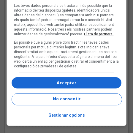
Les teves dades personals es tractaran i és possible que la
informació del teu dispositiu (galetes, identificadors únics i
Les veus dels himnes del
altres dades del dispositiu) es comparteixi amb 210 partners,
els quals també podran emmagatzemar-la o accedir-hi. Així
futbol català: Miquel
mateix, aquest lloc web també podrà utilitzar específicament
Abras, Mazoni, Sanjosex
aquesta informació. Nosaltres i els nostres partners podem
i The Gruixut’s
utilitzar dades de geolocalització precisa.
Llista de partners.
És possible que alguns proveïdors tractin les teves dades
personals per motius d'interès legítim. Pots indicar la teva
disconformitat amb aquest tractament gestionant les opcions
El Sona9 d'estiu d'iCat
següents. A la part inferior d'aquesta pàgina o al menú del lloc
descobreix els
web, cerca un enllaç per gestionar o retirar el consentiment a la
configuració de privadesa i de galetes.
concursants balears i
valencians
Acceptar
Tot a punt per la Plaça
No consentir
del Folk 2026
Gestionar opcions