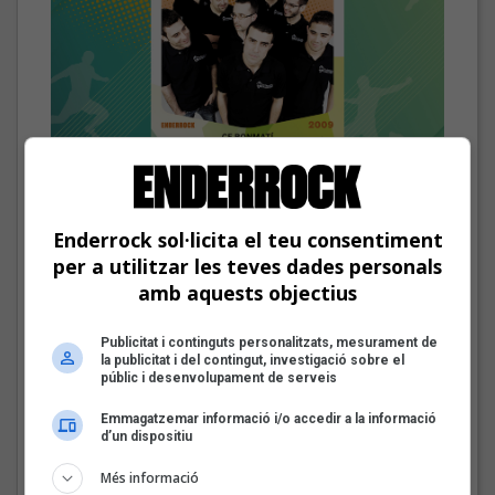
El cromo de Deskarats
Les veus dels himnes del futbol
Enderrock sol·licita el teu consentiment
català: Deskarats
per a utilitzar les teves dades personals
amb aquests objectius
Fins a finals d'agost, repassarem diferents himnes que els
grups i artistes catalans han fet per equips de futbol d'arreu
dels Països Catalans
Publicitat i continguts personalitzats, mesurament de
la publicitat i del contingut, investigació sobre el
públic i desenvolupament de serveis
Mark Boske: «No
Emmagatzemar informació i/o accedir a la informació
m’agrada etiquetar-me
d’un dispositiu
de cantautor»
Més informació