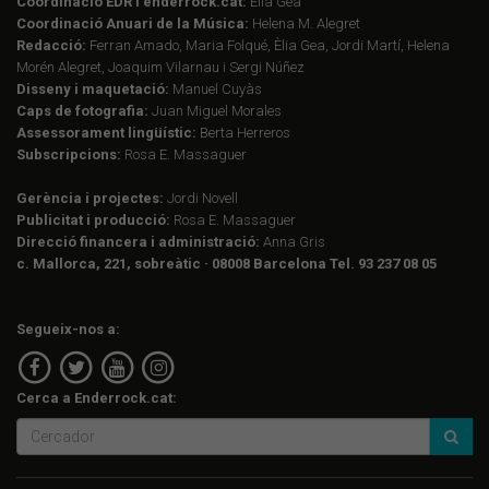
Coordinació EDR i enderrock.cat:
Èlia Gea
Coordinació Anuari de la Música:
Helena M. Alegret
Redacció:
Ferran Amado, Maria Folqué, Èlia Gea, Jordi Martí, Helena
Morén Alegret, Joaquim Vilarnau i Sergi Núñez
Disseny i maquetació:
Manuel Cuyàs
Caps de fotografia:
Juan Miguel Morales
Assessorament lingüístic:
Berta Herreros
Subscripcions:
Rosa E. Massaguer
Gerència i projectes:
Jordi Novell
Publicitat i producció:
Rosa E. Massaguer
Direcció financera i administració:
Anna Gris
c. Mallorca, 221, sobreàtic · 08008 Barcelona Tel. 93 237 08 05
Segueix-nos a:
Cerca a Enderrock.cat: