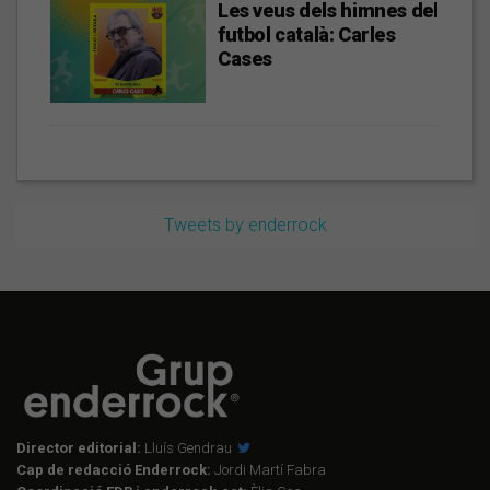
Les veus dels himnes del
futbol català: Carles
Cases
Tweets by enderrock
Director editorial:
Lluís Gendrau
Cap de redacció Enderrock:
Jordi Martí Fabra