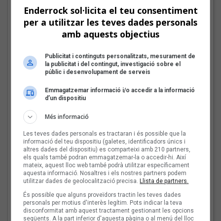
valencians
Enderrock sol·licita el teu consentiment
per a utilitzar les teves dades personals
amb aquests objectius
Tot a punt per la Plaça
del Folk 2026
Publicitat i continguts personalitzats, mesurament de
la publicitat i del contingut, investigació sobre el
públic i desenvolupament de serveis
Emmagatzemar informació i/o accedir a la informació
d’un dispositiu
Les veus dels himnes del
Més informació
futbol català: Carles
Cases
Les teves dades personals es tractaran i és possible que la
informació del teu dispositiu (galetes, identificadors únics i
altres dades del dispositiu) es comparteixi amb 210 partners,
els quals també podran emmagatzemar-la o accedir-hi. Així
mateix, aquest lloc web també podrà utilitzar específicament
aquesta informació. Nosaltres i els nostres partners podem
Joana Gomila:
utilitzar dades de geolocalització precisa.
Llista de partners.
«L’algoritme eren els
És possible que alguns proveïdors tractin les teves dades
amics, entrar dins un
personals per motius d'interès legítim. Pots indicar la teva
bar, anar a un concert, la
disconformitat amb aquest tractament gestionant les opcions
revista de torn»
següents. A la part inferior d'aquesta pàgina o al menú del lloc