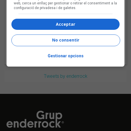
web, cerca un enllaç per gestionar o retirar el consentiment a la
configuració de privadesa i de galetes.
Bèrnia i la festa del pop
Acceptar
fusió al Sona9 2026
No consentir
Gestionar opcions
Tweets by enderrock