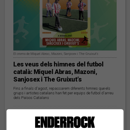
El cromo de Miquel Abras, Mazoni, Sanjosex i The Gruixut’s
Les veus dels himnes del futbol
català: Miquel Abras, Mazoni,
Sanjosex i The Gruixut’s
Fins a finals d'agost, repassarem diferents himnes que els
grups i artistes catalans han fet per equips de futbol d'arreu
dels Països Catalans
El Sona9 d'estiu d'iCat
descobreix els
concursants balears i