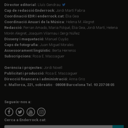
Director editorial:
Lluís Gendrau
Cap de redacció Enderrock:
Jordi Martí Fabra
Coordinació EDR i enderrock.cat:
Èlia Gea
Coordinació Anuari de la Música:
Helena M. Alegret
Redacció:
Ferran Amado, Maria Folqué, Èlia Gea, Jordi Martí, Helena
Morén Alegret, Joaquim Vilarnau i Sergi Núñez
Disseny i maquetació:
Manuel Cuyàs
Caps de fotografia:
Juan Miguel Morales
Assessorament lingüístic:
Berta Herreros
Subscripcions:
Rosa E. Massaguer
Gerència i projectes:
Jordi Novell
Publicitat i producció:
Rosa E. Massaguer
Direcció financera i administració:
Anna Gris
c. Mallorca, 221, sobreàtic · 08008 Barcelona Tel. 93 237 08 05
Segueix-nos a:
Cerca a Enderrock.cat: