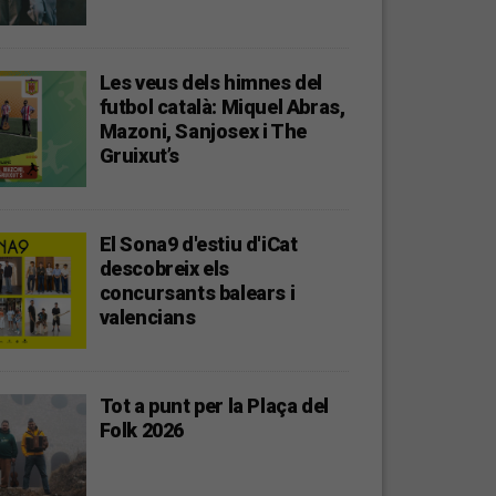
Les veus dels himnes del
futbol català: Miquel Abras,
Mazoni, Sanjosex i The
Gruixut’s
El Sona9 d'estiu d'iCat
descobreix els
concursants balears i
valencians
Tot a punt per la Plaça del
Folk 2026