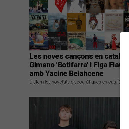
Les noves cançons en català s
Gimeno 'Botifarra' i Figa Flawa
amb Yacine Belahcene
Llistem les novetats discogràfiques en català de