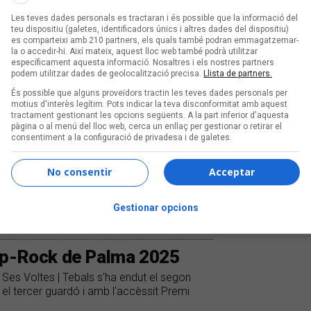
Les teves dades personals es tractaran i és possible que la informació del
teu dispositiu (galetes, identificadors únics i altres dades del dispositiu)
es comparteixi amb 210 partners, els quals també podran emmagatzemar-
la o accedir-hi. Així mateix, aquest lloc web també podrà utilitzar
específicament aquesta informació. Nosaltres i els nostres partners
podem utilitzar dades de geolocalització precisa.
Llista de partners.
És possible que alguns proveïdors tractin les teves dades personals per
motius d'interès legítim. Pots indicar la teva disconformitat amb aquest
tractament gestionant les opcions següents. A la part inferior d'aquesta
pàgina o al menú del lloc web, cerca un enllaç per gestionar o retirar el
consentiment a la configuració de privadesa i de galetes.
No consentir
Acceptar
Gestionar opcions
op-Rock de Palma 2025
a Ses Voltes | Tebals s'ha endut el segon
el tercer guardó i amb l'accèssit Premi