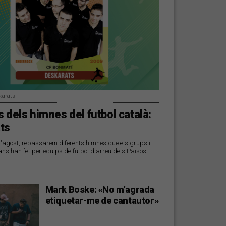
karats
 dels himnes del futbol català:
ts
d'agost, repassarem diferents himnes que els grups i
ans han fet per equips de futbol d'arreu dels Països
Mark Boske: «No m’agrada
etiquetar-me de cantautor»