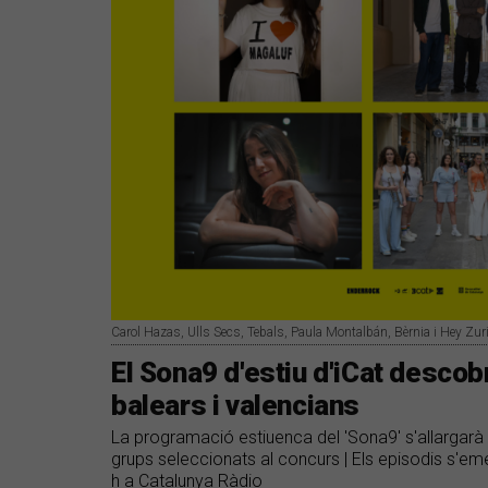
Carol Hazas, Ulls Secs, Tebals, Paula Montalbán, Bèrnia i Hey Zuri
El Sona9 d'estiu d'iCat descob
balears i valencians
La programació estiuenca del 'Sona9' s'allargarà 
grups seleccionats al concurs | Els episodis s'emet
h a Catalunya Ràdio