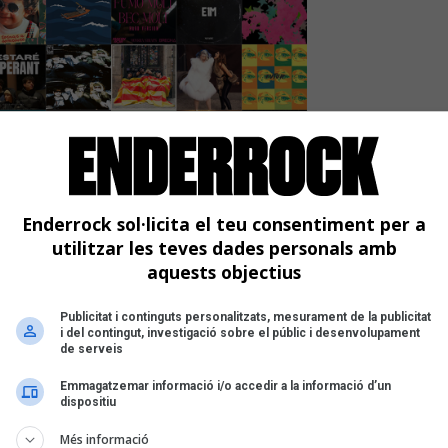
ón d'Alosa, Abril amb Pep
s, Ouineta, i Cris Juanico
Enderrock sol·licita el teu consentiment per a
utilitzar les teves dades personals amb
aquests objectius
 la setmana
Publicitat i continguts personalitzats, mesurament de la publicitat
i del contingut, investigació sobre el públic i desenvolupament
de serveis
Emmagatzemar informació i/o accedir a la informació d’un
dispositiu
Més informació