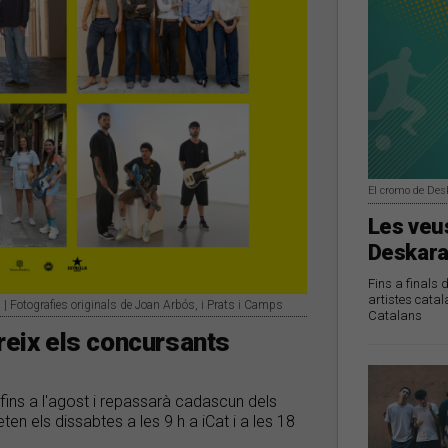
El cromo de Des
Les veus
Deskara
Fins a finals 
artistes catal
 | Fotografies originals de Joan Arbós, i Prats i Camps
Catalans
reix els concursants
fins a l'agost i repassarà cadascun dels
en els dissabtes a les 9 h a iCat i a les 18