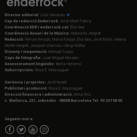
Director editorial:
Lluís Gendrau
Cap de redacció Enderrock:
Jordi Martí Fabra
Coordinació EDR i enderrock.cat:
Èlia Gea
Coordinació Anuari de la Música:
Helena M. Alegret
Redacció:
Ferran Amado, Maria Folqué, Èlia Gea, Jordi Martí, Helena
Morén Alegret, Joaquim Vilarnau i Sergi Núñez
Disseny i maquetació:
Manuel Cuyàs
Caps de fotografia:
Juan Miguel Morales
Assessorament lingüístic:
Berta Herreros
Subscripcions:
Rosa E. Massaguer
Gerència i projectes:
Jordi Novell
Publicitat i producció:
Rosa E. Massaguer
Direcció financera i administració:
Anna Gris
c. Mallorca, 221, sobreàtic · 08008 Barcelona Tel. 93 237 08 05
Segueix-nos a: