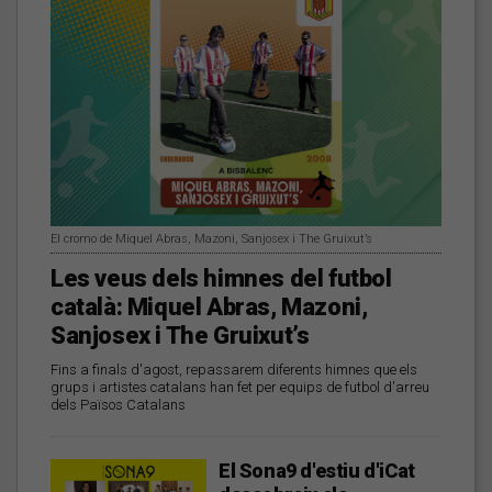
El cromo de Miquel Abras, Mazoni, Sanjosex i The Gruixut’s
Les veus dels himnes del futbol
català: Miquel Abras, Mazoni,
Sanjosex i The Gruixut’s
Fins a finals d'agost, repassarem diferents himnes que els
grups i artistes catalans han fet per equips de futbol d'arreu
dels Països Catalans
El Sona9 d'estiu d'iCat