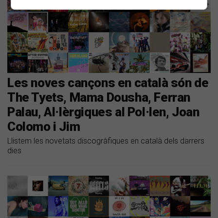
Les noves cançons en català són de
The Tyets, Mama Dousha, Ferran
Palau, Al·lèrgiques al Pol·len, Joan
Colomo i Jim
Llistem les novetats discogràfiques en català dels darrers
dies