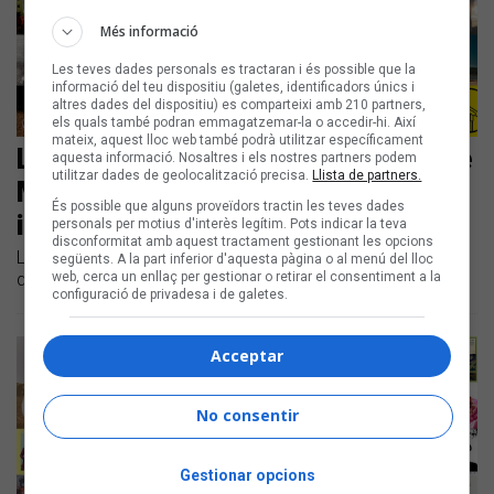
Més informació
Les teves dades personals es tractaran i és possible que la
informació del teu dispositiu (galetes, identificadors únics i
altres dades del dispositiu) es comparteixi amb 210 partners,
els quals també podran emmagatzemar-la o accedir-hi. Així
mateix, aquest lloc web també podrà utilitzar específicament
Les noves cançons en català són de
aquesta informació. Nosaltres i els nostres partners podem
utilitzar dades de geolocalització precisa.
Llista de partners.
Mushka i Julieta, Xisk amb Trapella,
És possible que alguns proveïdors tractin les teves dades
i Azul
personals per motius d'interès legítim. Pots indicar la teva
disconformitat amb aquest tractament gestionant les opcions
Llistem les novetats discogràfiques en català de les
següents. A la part inferior d'aquesta pàgina o al menú del lloc
web, cerca un enllaç per gestionar o retirar el consentiment a la
darreres setmanes
configuració de privadesa i de galetes.
Acceptar
No consentir
Gestionar opcions