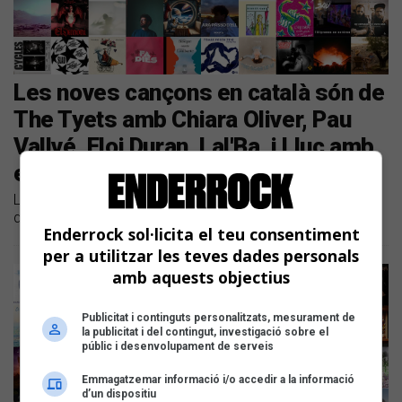
Les noves cançons en català són de
The Tyets amb Chiara Oliver, Pau
Vallvé, Eloi Duran, Lal'Ba, i Lluc amb
enMatu
Llistem les novetats discogràfiques en català dels últims
dies
Enderrock sol·licita el teu consentiment
per a utilitzar les teves dades personals
amb aquests objectius
Publicitat i continguts personalitzats, mesurament de
la publicitat i del contingut, investigació sobre el
públic i desenvolupament de serveis
Emmagatzemar informació i/o accedir a la informació
d’un dispositiu