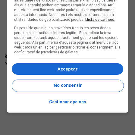
altres dades del dispositiu) es comparteixi amb 210 partners,
els quals també podran emmagatzemar-la o accedir-hi. Així
mateix, aquest lloc web també podrà utilitzar específicament
aquesta informació. Nosaltres i els nostres partners podem
utilitzar dades de geolocalització precisa.
Llista de partners.
És possible que alguns proveïdors tractin les teves dades
personals per motius d'interès legítim. Pots indicar la teva
disconformitat amb aquest tractament gestionant les opcions
següents. A la part inferior d'aquesta pàgina o al menú del lloc
web, cerca un enllaç per gestionar o retirar el consentiment a la
configuració de privadesa i de galetes.
KALAIA
“Què faig amb tu?” (Cabal Musical) Pop d'autor
Acceptar
No consentir
Gestionar opcions