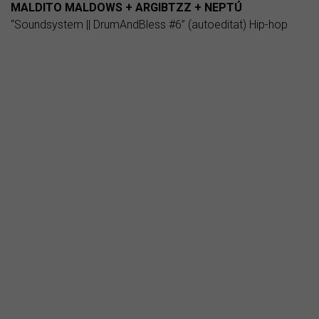
MALDITO MALDOWS + ARGIBTZZ + NEPTÚ
“Soundsystem || DrumAndBless #6” (autoeditat) Hip-hop