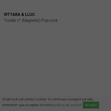
VITTARA & LLUC
“Conills II” (Magnetic) Pop-rock
Enderrock.cat utilitza
cookies
. Si continueu navegant pel web,
entendrem que accepteu la nostra
política de
cookies
.
Accepto