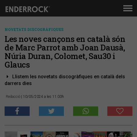
Men
de
nav
NOVETATS DISCOGRÀFIQUES
Les noves cançons en català són
de Marc Parrot amb Joan Dausà,
Núria Duran, Colomet, Sau30 i
Glaucs
Llistem les novetats discogràfiques en català dels
darrers dies
Redacció
| 10/05/2024 a les 11:00h