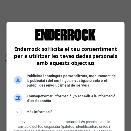
Enderrock sol·licita el teu consentiment
JOEL CARRO & PERE SOLE
per a utilitzar les teves dades personals
“Human Festival III & IV” (autoeditat) Folk-rock progressiu
amb aquests objectius
Publicitat i continguts personalitzats, mesurament de
la publicitat i del contingut, investigació sobre el
públic i desenvolupament de serveis
Emmagatzemar informació i/o accedir a la informació
d’un dispositiu
Més informació
Les teves dades personals es tractaran i és possible que la
informació del teu dispositiu (galetes, identificadors únics i