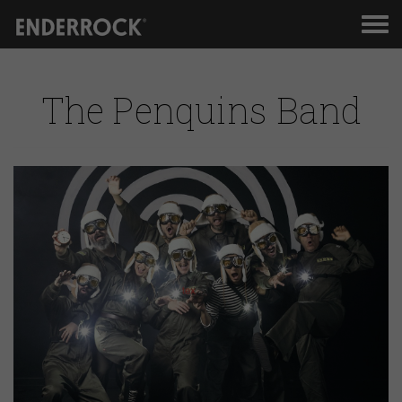
Men
de
nav
The Penquins Band