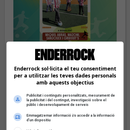
El cromo de Miquel Abras, Mazoni, Sanjosex i The Gruixut’s
Les veus dels himnes del futbol
català: Miquel Abras, Mazoni,
Enderrock sol·licita el teu consentiment
Sanjosex i The Gruixut’s
per a utilitzar les teves dades personals
amb aquests objectius
Fins a finals d'agost, repassarem diferents himnes que els
grups i artistes catalans han fet per equips de futbol d'arreu
dels Països Catalans
Publicitat i continguts personalitzats, mesurament de
la publicitat i del contingut, investigació sobre el
públic i desenvolupament de serveis
El Sona9 d'estiu d'iCat
descobreix els
Emmagatzemar informació i/o accedir a la informació
d’un dispositiu
concursants balears i
valencians