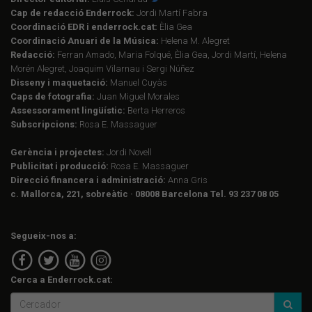
Cap de redacció Enderrock:
Jordi Martí Fabra
Coordinació EDR i enderrock.cat:
Èlia Gea
Coordinació Anuari de la Música:
Helena M. Alegret
Redacció:
Ferran Amado, Maria Folqué, Èlia Gea, Jordi Martí, Helena
Morén Alegret, Joaquim Vilarnau i Sergi Núñez
Disseny i maquetació:
Manuel Cuyàs
Caps de fotografia:
Juan Miguel Morales
Assessorament lingüístic:
Berta Herreros
Subscripcions:
Rosa E. Massaguer
Gerència i projectes:
Jordi Novell
Publicitat i producció:
Rosa E. Massaguer
Direcció financera i administració:
Anna Gris
c. Mallorca, 221, sobreàtic · 08008 Barcelona Tel. 93 237 08 05
Segueix-nos a:
Cerca a Enderrock.cat: