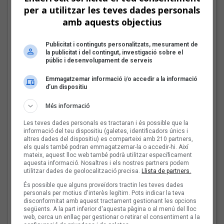
per a utilitzar les teves dades personals
El punk-pop de Beni
amb aquests objectius
Dolores al Sona9 2026
Publicitat i continguts personalitzats, mesurament de
la publicitat i del contingut, investigació sobre el
públic i desenvolupament de serveis
Emmagatzemar informació i/o accedir a la informació
Les veus dels himnes del
d’un dispositiu
futbol català: Pep Lladó
Més informació
Les teves dades personals es tractaran i és possible que la
informació del teu dispositiu (galetes, identificadors únics i
altres dades del dispositiu) es comparteixi amb 210 partners,
els quals també podran emmagatzemar-la o accedir-hi. Així
Aina Machuca:
mateix, aquest lloc web també podrà utilitzar específicament
aquesta informació. Nosaltres i els nostres partners podem
«M'encantaria
utilitzar dades de geolocalització precisa.
Llista de partners.
col·laborar amb Llum i
És possible que alguns proveïdors tractin les teves dades
Sofia Coll i, posats a
personals per motius d'interès legítim. Pots indicar la teva
demanar, amb Triquell»
disconformitat amb aquest tractament gestionant les opcions
següents. A la part inferior d'aquesta pàgina o al menú del lloc
web, cerca un enllaç per gestionar o retirar el consentiment a la