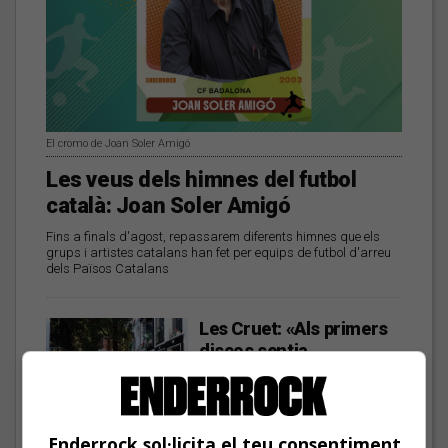
El cromo de Joan Soler Amigó
Les veus dels himnes del futbol
català: Joan Soler Amigó
Fins a finals d'agost, repassarem diferents himnes que els
grups i artistes catalans han fet per equips de futbol d'arreu
dels Països Catalans
Les Cruet: «Als primers
discos sentia
moltíssima ràbia, però
ara estic més serena i en
pau»
Enderrock sol·licita el teu consentiment