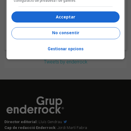
configuració de privadesa i de galetes.
Aqet Suc i el seu rock
alternatiu al Sona9 2026
Acceptar
No consentir
Gestionar opcions
Tweets by enderrock
Director editorial:
Lluís Gendrau
Cap de redacció Enderrock:
Jordi Martí Fabra