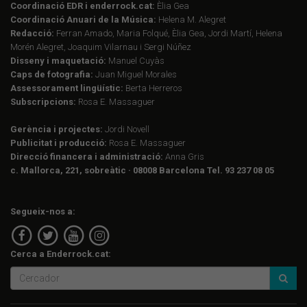
Coordinació EDR i enderrock.cat:
Èlia Gea
Coordinació Anuari de la Música:
Helena M. Alegret
Redacció:
Ferran Amado, Maria Folqué, Èlia Gea, Jordi Martí, Helena
Morén Alegret, Joaquim Vilarnau i Sergi Núñez
Disseny i maquetació:
Manuel Cuyàs
Caps de fotografia:
Juan Miguel Morales
Assessorament lingüístic:
Berta Herreros
Subscripcions:
Rosa E. Massaguer
Gerència i projectes:
Jordi Novell
Publicitat i producció:
Rosa E. Massaguer
Direcció financera i administració:
Anna Gris
c. Mallorca, 221, sobreàtic · 08008 Barcelona Tel. 93 237 08 05
Segueix-nos a:
Cerca a Enderrock.cat: