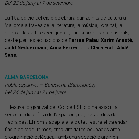
Del 22 de juny al 7 de setembre
La 15a edició del cicle celebrarà quinze nits de cultura a
Mallorca a través de la literatura, la música, l’oralitat, la
poesia i les arts escèniques. Quant a propostes musicals,
destaquen les actuacions de
Ferran
Palau
,
Xarim
Aresté
,
Judit
Neddermann
,
Anna
Ferrer
amb
Clara
Fiol
, i
Alidé
Sans
.
ALMA BARCELONA
Poble espanyol — Barcelona (Barcelonès)
Del 24 de juny al 21 de juliol
El festival organitzat per Concert Studio ha assolit la
segona edició fora de l’espai original, els Jardins de
Pedralbes. El nom s’adapta a la ciutat i estira el calendari
fins a gairebé un mes, amb vint dates ocupades amb
programació eclèctica i amb una vocació clarament