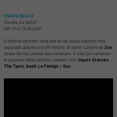
PIRATA BEACH
Gandia (La Safor)
Del 10 al 13 de juliol
El festival saforenc viurà una de les seves edicions més
especials gràcies a un fet històric: el darrer concert de
Zoo
abans del seu comiat dels escenaris. A més, pel certamen
hi passaran altres artistes catalans com
Oques Grasses
,
The Tyets
,
Auxili
,
La Fúmiga
o
Suu
.