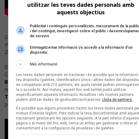
utilitzar les teves dades personals amb
aquests objectius
Publicitat i continguts personalitzats, mesurament de la public
i del contingut, investigació sobre el públic i desenvolupame
de serveis
CRUÏLLA
Parc del Fòrum — Barcelona (Barcelonès)
Emmagatzemar informació i/o accedir a la informació d’un
Del 10 al 13 de juliol
dispositiu
Més informació
El Parc del Fòrum acollirà una nova edició del festival
Cruïlla, que combina noms internacionals com
Pet Shop
Les teves dades personals es tractaran i és possible que la informació
teu dispositiu (galetes, identificadors únics i altres dades del dispositiu
Boys
,
The Smashing Pumpkins
o
Avril Lavigne
amb
es comparteixi amb 210 partners, els quals també podran emmagatzem
referents de l’escena catalana com
Oques Grasses, The
la o accedir-hi. Així mateix, aquest lloc web també podrà utilitzar
específicament aquesta informació. Nosaltres i els nostres partners
Tyets, Figa Flawas o 31 FAM
. Sempre deixant l’oportunitat
podem utilitzar dades de geolocalització precisa.
Llista de partners.
per descobrir propostes alternatives de qualitat.
És possible que alguns proveïdors tractin les teves dades personals pe
motius d'interès legítim. Pots indicar la teva disconformitat amb aques
tractament gestionant les opcions següents. A la part inferior d'aquest
pàgina o al menú del lloc web, cerca un enllaç per gestionar o retirar el
consentiment a la configuració de privadesa i de galetes.