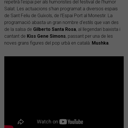
repetirà l’espai per als humoristes del festival de l’humor
Salat. Les actuacions s’han programat a diversos espais
de Sant Feliu de Guíxols, de l’Espai Port al Monestir. La
programació abasta un gran nombre d'estils que van des
de la salsa de
Gilberto Santa Rosa
, al llegendari baixista i
cantant de
Kiss
Gene Simons
, passant per una de les
noves grans figures del pop urbà en català:
Mushka
.