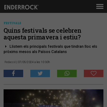
Men
de
nav
FESTIVALS
Quins festivals se celebren
aquesta primavera i estiu?
Llistem els principals festivals que tindran lloc els
pròxims mesos als Països Catalans
Redacció
| 07/05/2024 a les 10:30h