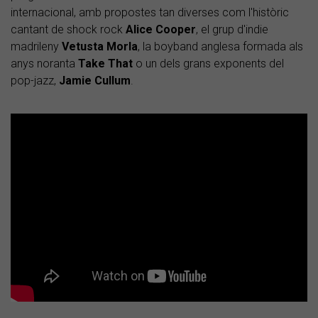
internacional, amb propostes tan diverses com l'històric
cantant de shock rock
Alice Cooper
, el grup d'indie
madrileny
Vetusta Morla
, la boyband anglesa formada als
anys noranta
Take That
o un dels grans exponents del
pop-jazz,
Jamie Cullum
.