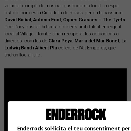
voluntat d’omplir de música i gastronomia local un espai
històric com és la Ciutadella de Roses, per on hi passaran
David
Bisbal
,
Antònia
Font
,
Oques
Grasses
o
The Tyets
.
Com l’any passat, hi haurà concerts amb talent emergent
local al Village, i també s’han recuperat les actuacions a
diversos com les de
Clara
Peya
,
Maria del Mar Bonet
,
La
Ludwig Band
i
Albert
Pla
cellers de l’Alt Empordà, que
tindran lloc al juliol.
Enderrock sol·licita el teu consentiment per