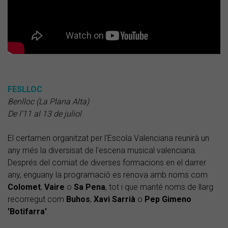
FESLLOC
Benlloc (La Plana Alta)
De l’11 al 13 de juliol
El certamen organitzat per l'Escola Valenciana reunirà un
any més la diversisat de l'escena musical valenciana.
Després del comiat de diverses formacions en el darrer
any, enguany la programació es renova amb noms com
Colomet
,
Vaire
o
Sa Pena
, tot i que manté noms de llarg
recorregut com
Buhos
,
Xavi Sarrià
o
Pep Gimeno
'Botifarra'
.