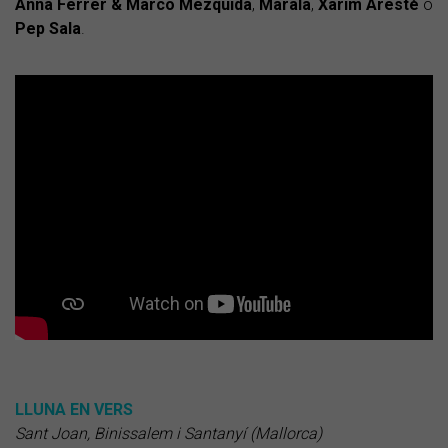
Anna Ferrer & Marco Mezquida
,
Marala
,
Xarim Aresté
o
Pep
Sala
.
LLUNA EN VERS
Sant Joan, Binissalem i Santanyí (Mallorca)