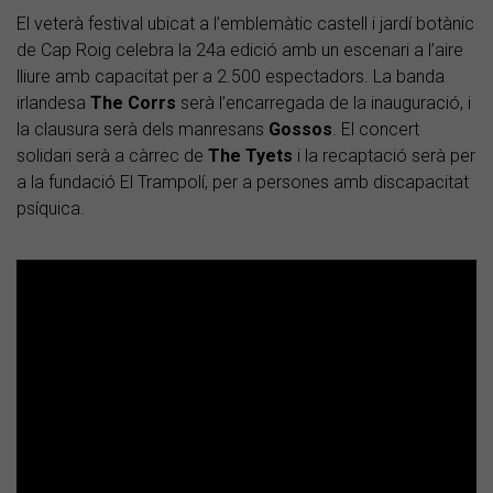
El veterà festival ubicat a l’emblemàtic castell i jardí botànic
de Cap Roig celebra la 24a edició amb un escenari a l’aire
lliure amb capacitat per a 2.500 espectadors. La banda
irlandesa
The Corrs
serà l’encarregada de la inauguració, i
la clausura serà dels manresans
Gossos
. El concert
solidari serà a càrrec de
The Tyets
i la recaptació serà per
a la fundació El Trampolí, per a persones amb discapacitat
psíquica.