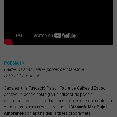
POESIA I +
Caldes d’Estrac i altres pobles del Maresme
Del 3 al 14 de juliol
Cada estiu la Fundació Palau i Fabre de Caldes d’Estrac
esdevé un centre neuràlgic i irradiador de poesia,
escampant versos i produccions pròpies que connecten la
paraula amb la música i altres arts.
L'Arannà
,
Mar Pujol
i
Amorante
són alguns dels artistes programats.