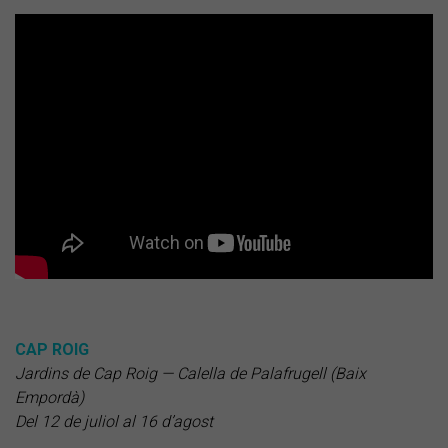
CAP ROIG
Jardins de Cap Roig — Calella de Palafrugell (Baix
Empordà)
Del 12 de juliol al 16 d’agost