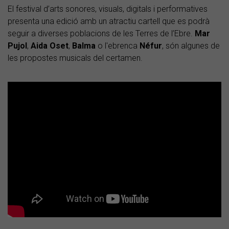
El festival d’arts sonores, visuals, digitals i performatives
presenta una edició amb un atractiu cartell que es podrà
seguir a diverses poblacions de les Terres de l’Ebre.
Mar
Pujol
,
Aida
Oset
,
Balma
o l'ebrenca
Néfur
, són algunes de
les propostes musicals del certamen.