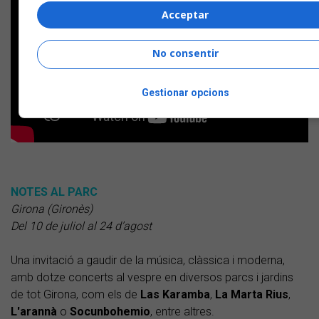
Acceptar
No consentir
Gestionar opcions
NOTES AL PARC
Girona (Gironès)
Del 10 de juliol al 24 d’agost
Una invitació a gaudir de la música, clàssica i moderna,
amb dotze concerts al vespre en diversos parcs i jardins
de tot Girona, com els de
Las Karamba
,
La Marta Rius
,
L'arannà
o
Socunbohemio
, entre altres.