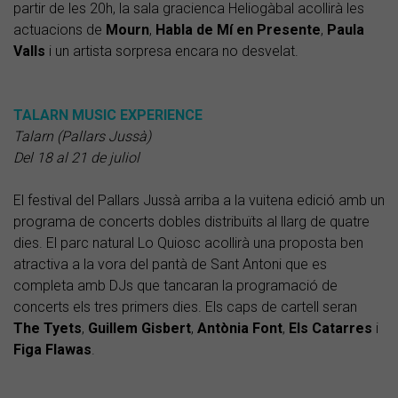
partir de les 20h, la sala gracienca Heliogàbal acollirà les
actuacions de
Mourn
,
Habla de Mí en Presente
,
Paula
Valls
i un artista sorpresa encara no desvelat.
TALARN MUSIC EXPERIENCE
Talarn (Pallars Jussà)
Del 18 al 21 de juliol
El festival del Pallars Jussà arriba a la vuitena edició amb un
programa de concerts dobles distribuïts al llarg de quatre
dies. El parc natural Lo Quiosc acollirà una proposta ben
atractiva a la vora del pantà de Sant Antoni que es
completa amb DJs que tancaran la programació de
concerts els tres primers dies. Els caps de cartell seran
The
Tyets
,
Guillem
Gisbert
,
Antònia
Font
,
Els
Catarres
i
Figa Flawas
.