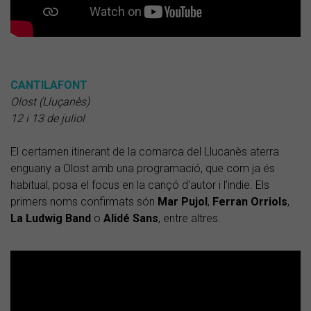
CANTILAFONT
Olost (Lluçanès)
12 i 13 de juliol
El certamen itinerant de la comarca del Llucanès aterra
enguany a Olost amb una programació, que com ja és
habitual, posa el focus en la cançó d'autor i l'indie. Els
primers noms confirmats són
Mar
Pujol
,
Ferran
Orriols
,
La Ludwig Band
o
Alidé Sans
, entre altres.