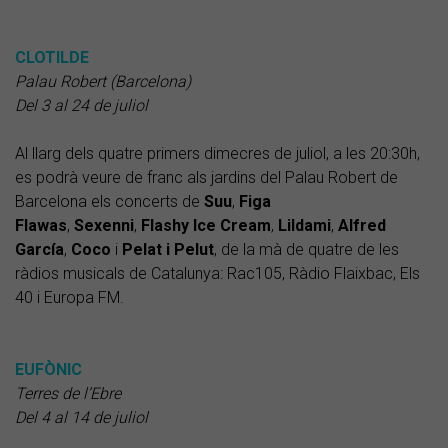
CLOTILDE
Palau Robert (Barcelona)
Del 3 al 24 de juliol
Al llarg dels quatre primers dimecres de juliol, a les 20:30h,
es podrà veure de franc als jardins del Palau Robert de
Barcelona els concerts de
Suu
,
Figa
Flawas
,
Sexenni
,
Flashy Ice Cream
,
Lildami
,
Alfred
García
,
Coco
i
Pelat i Pelut
, de la mà de quatre de les
ràdios musicals de Catalunya: Rac105, Ràdio Flaixbac, Els
40 i Europa FM.
EUFÒNIC
Terres de l’Ebre
Del 4 al 14 de juliol