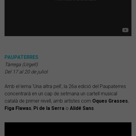
PAUPATERRES
Tàrrega (Urgell)
Del 17 al 20 de juliol
Amb el lema ‘Una altra pell’, la 26a edició del Paupaterres
concentrarà en un cap de setmana un cartell musical
català de primer nivell, amb artistes com
Oques Grasses
,
Figa Flawas
,
Pi de la Serra
o
Alidé Sans
.