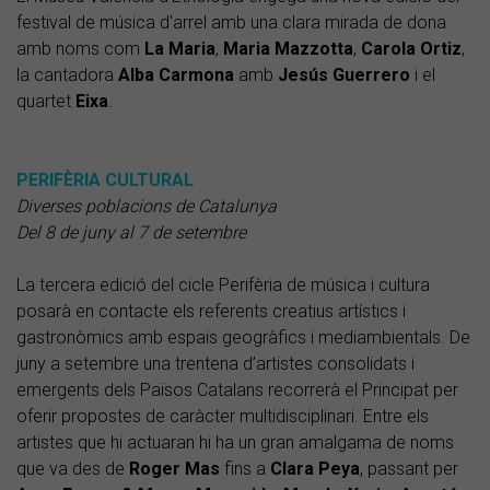
festival de música d'arrel amb una clara mirada de dona
amb noms com
La Maria
,
Maria
Mazzotta
,
Carola
Ortiz
,
la cantadora
Alba
Carmona
amb
Jesús
Guerrero
i el
quartet
Eixa
.
PERIFÈRIA CULTURAL
Diverses poblacions de Catalunya
Del 8 de juny al 7 de setembre
La tercera edició del cicle Perifèria de música i cultura
posarà en contacte els referents creatius artístics i
gastronòmics amb espais geogràfics i mediambientals. De
juny a setembre una trentena d’artistes consolidats i
emergents dels Països Catalans recorrerà el Principat per
oferir propostes de caràcter multidisciplinari. Entre els
artistes que hi actuaran hi ha un gran amalgama de noms
que va des de
Roger
Mas
fins a
Clara
Peya
, passant per