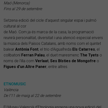
Maó (Menorca)
Fins al 29 de setembre
Setzena edició del cicle d’aquest singular espai i pulmó
cultural al cor
de Maó. Com ja és marca de la casa, la programació
reunirà personalitat, diversitat i una atenció especial envers
la música dels Països Catalans, amb noms com el quintet
balear
Antònia Font
, el trio d'Aiguafreda
Els Catarres
, el
collbatoní
Ferran Palau
, el duet maresmenc
The Tyets
o
noms de l'illa com
Verlaat
,
Ses Bísties de Mongofre
o
Figues d’un Altre Paner
, entre altres.
ETNOMUSIC
València
De l'11 de maig al 22 de setembre
El Museu Valencià d'Etnologia engega una nova edició del