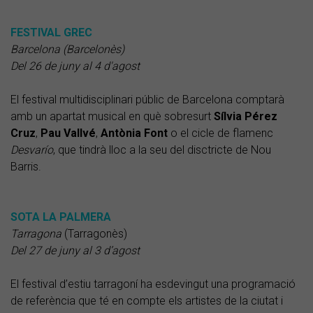
FESTIVAL GREC
Barcelona (Barcelonès)
Del 26 de juny al 4 d'agost
El festival multidisciplinari públic de Barcelona comptarà
amb un apartat musical en què sobresurt
Sílvia Pérez
Cruz
,
Pau Vallvé
,
Antònia Font
o el cicle de flamenc
Desvarío
, que tindrà lloc a la seu del disctricte de Nou
Barris.
SOTA LA PALMERA
Tarragona
(Tarragonès)
Del 27 de juny al 3 d’agost
El festival d’estiu tarragoní ha esdevingut una programació
de referència que té en compte els artistes de la ciutat i