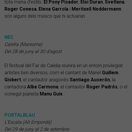
tota mena d’estils.
El Pony Pisador
,
Eloi Duran
,
Svetlana
,
Roger
Conesa
,
Elena
Garrcía
i
Meritxell
Neddermann
són alguns dels músics que hi actuaran.
NEC
Calella (Maresme)
Del 28 de juny al 30 d’agost
El festival del Far de Calella reunirà en un entorn privilegiat
artistes ben diversos, com el cantant de Manel
Guillem
Gisbert
, el cantautor aragonès
Santiago
Auserón
, la
cantadora
Alba
Carmona
, el cantautor
Roger
Padrós
, o el
conegut pianista
Manu Guix
.
PORTALBLAU
L’Escala (Alt Empordà)
Del 29 de juny al 2 de setembre