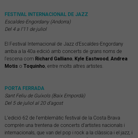
FESTIVAL INTERNACIONAL DE JAZZ
Escaldes-Engordany (Andorra)
Del 4 a l'11 de juliol
El Festival Internacional de Jazz d'Escaldes-Engordany
arriba a la 40a edició amb concerts de grans noms de
l'escena com
Richard Galliano
,
Kyle Eastwood
,
Andrea
Motis
o
Toquinho
, entre molts altres artistes.
PORTA FERRADA
Sant Feliu de Guíxols (Baix Empordà)
Del 5 de juliol al 20 d’agost
L’edició 62 de l’emblemàtic festival de la Costa Brava
comprèn una trentena de concerts d’artistes nacionals i
internacionals, que van del pop i rock a la clàssica i el jazz, i