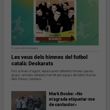
El cromo de Deskarats
Les veus dels himnes del futbol
català: Deskarats
Fins a finals d'agost, repassarem diferents himnes que els
grups i artistes catalans han fet per equips de futbol d'arreu
dels Països Catalans
Mark Boske: «No
m’agrada etiquetar-me
de cantautor»