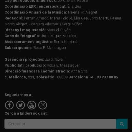
Cap de redacció Enderrock:
Jordi Martí Fabra
Coordinació EDR i enderrock.cat:
Èlia Gea
Coordinació Anuari de la Música:
Helena M. Alegret
Redacció:
Ferran Amado, Maria Folqué, Èlia Gea, Jordi Martí, Helena
Morén Alegret, Joaquim Vilarnau i Sergi Núñez
Disseny i maquetació:
Manuel Cuyàs
Caps de fotografia:
Juan Miguel Morales
Assessorament lingüístic:
Berta Herreros
Subscripcions:
Rosa E. Massaguer
Gerència i projectes:
Jordi Novell
Publicitat i producció:
Rosa E. Massaguer
Direcció financera i administració:
Anna Gris
c. Mallorca, 221, sobreàtic · 08008 Barcelona Tel. 93 237 08 05
Segueix-nos a:
Cerca a Enderrock.cat: