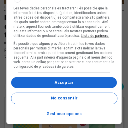
Laura i Llum
Les teves dades personals es tractaran i és possible que la
informació del teu dispositiu (galetes, identificadors únics i
Laura i Llum d''Eufòria': «És un deure
altres dades del dispositiu) es comparteixi amb 210 partners,
els quals també podran emmagatzemar-la o accedir-hi. Així
que TV3 tingui una representació
mateix, aquest lloc web també podrà utilitzar específicament
aquesta informació. Nosaltres i els nostres partners podem
total dels ciutadans que la paguem»
utilitzar dades de geolocalització precisa.
Llista de partners.
1
COMENTARI
És possible que alguns proveïdors tractin les teves dades
personals per motius d'interès legítim. Pots indicar la teva
Parlem amb Laura i Llum sobre el seu pas pel concurs de
disconformitat amb aquest tractament gestionant les opcions
talents de TV3
següents. A la part inferior d'aquesta pàgina o al menú del lloc
web, cerca un enllaç per gestionar o retirar el consentiment a la
configuració de privadesa i de galetes.
Pàgina 1 de 1
Acceptar
< Anterior
Següent >
No consentir
EN PORTADA
Gestionar opcions