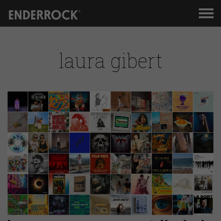
Men
de
nav
laura gibert