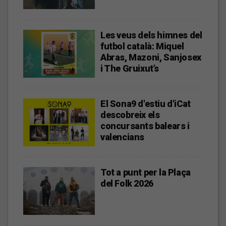
Les veus dels himnes del
futbol català: Miquel
Abras, Mazoni, Sanjosex
i The Gruixut’s
El Sona9 d'estiu d'iCat
descobreix els
concursants balears i
valencians
Tot a punt per la Plaça
del Folk 2026