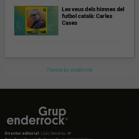
Les veus dels himnes del
futbol català: Carles
Cases
Tweets by enderrock
Director editorial:
Lluís Gendrau