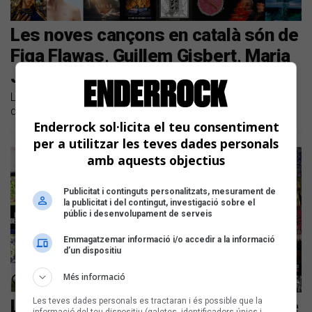
Les noves cançons en català són de
Figa Flawas, Guillem Gisbert, Maria
Jaume, i Ariox, entre altres
Llistem les novetats discogràfiques en català dels darrers
dies
Enderrock sol·licita el teu consentiment
per a utilitzar les teves dades personals
amb aquests objectius
Publicitat i continguts personalitzats, mesurament de
la publicitat i del contingut, investigació sobre el
públic i desenvolupament de serveis
Emmagatzemar informació i/o accedir a la informació
d’un dispositiu
Més informació
Les teves dades personals es tractaran i és possible que la
Les noves cançons en català són de
informació del teu dispositiu (galetes, identificadors únics i