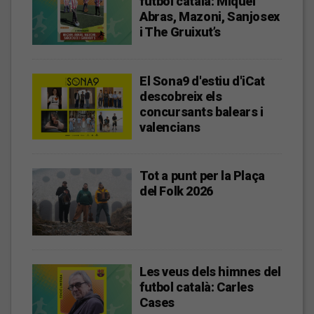
futbol català: Miquel
Abras, Mazoni, Sanjosex
i The Gruixut’s
El Sona9 d'estiu d'iCat
descobreix els
concursants balears i
valencians
Tot a punt per la Plaça
del Folk 2026
Les veus dels himnes del
futbol català: Carles
Cases