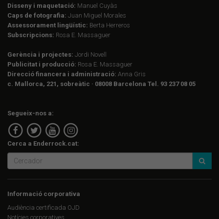
Disseny i maquetació:
Manuel Cuyàs
Caps de fotografia:
Juan Miguel Morales
Assessorament lingüístic:
Berta Herreros
Subscripcions:
Rosa E. Massaguer
Gerència i projectes:
Jordi Novell
Publicitat i producció:
Rosa E. Massaguer
Direcció financera i administració:
Anna Gris
c. Mallorca, 221, sobreàtic · 08008 Barcelona Tel. 93 237 08 05
Segueix-nos a:
Cerca a Enderrock.cat:
Informació corporativa
Audiència certificada OJD
Notícies corporatives