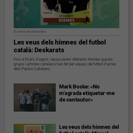
El cromo de Deskarats
Les veus dels himnes del futbol
català: Deskarats
Fins a finals d'agost, repassarem diferents himnes que els
grups i artistes catalans han fet per equips de futbol d'arreu
dels Països Catalans
Mark Boske: «No
m’agrada etiquetar-me
de cantautor»
Les veus dels himnes del