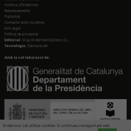
Història d'Enderrock
Reconeixements
Publicitat
Contacta amb nosaltres
Avís legal
Política de privacitat
Editorial:
Grup Enderrock Edicions S.L.
Tecnologia:
Sobrevia.net
Amb la col·laboració de:
Enderrock.cat utilitza
cookies
. Si continueu navegant pel web,