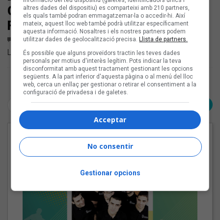
Ginestà i Maio, Sabor de Gràcia i 31
altres dades del dispositiu) es comparteixi amb 210 partners,
els quals també podran emmagatzemar-la o accedir-hi. Així
FAM, Triquell i Persona
mateix, aquest lloc web també podrà utilitzar específicament
aquesta informació. Nosaltres i els nostres partners podem
utilitzar dades de geolocalització precisa.
Llista de partners.
1
COMENTARI
Llistem els llançaments en català dels darrers dies
És possible que alguns proveïdors tractin les teves dades
personals per motius d'interès legítim. Pots indicar la teva
disconformitat amb aquest tractament gestionant les opcions
següents. A la part inferior d'aquesta pàgina o al menú del lloc
Pàgina 1 de 1
web, cerca un enllaç per gestionar o retirar el consentiment a la
configuració de privadesa i de galetes.
< Anterior
Següent >
Acceptar
EN PORTADA
No consentir
Gestionar opcions