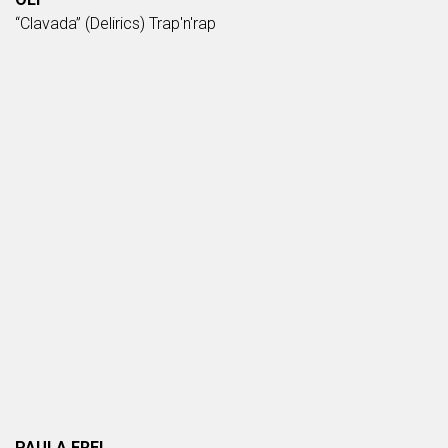
“Clavada” (Delirics) Trap'n'rap
PAULA FREI