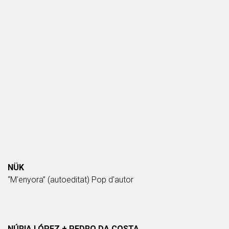
NÜK
“M'enyora” (autoeditat) Pop d'autor
NÚRIA LÓPEZ + PEDRO DA COSTA