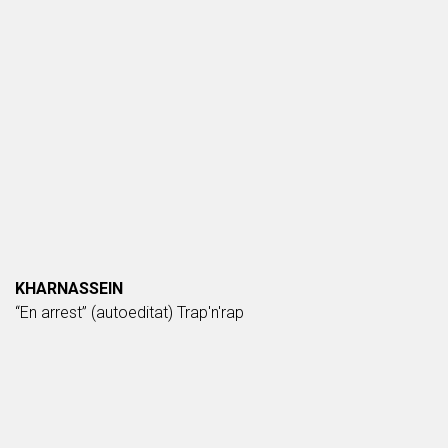
KHARNASSEIN
“En arrest” (autoeditat) Trap'n'rap