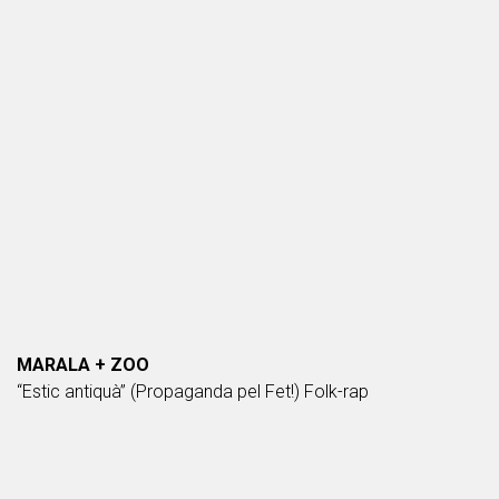
MARALA + ZOO
“Estic antiquà” (Propaganda pel Fet!) Folk-rap