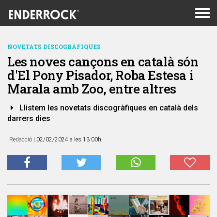
Men
de
nav
NOVETATS DISCOGRÀFIQUES
Les noves cançons en català són
d'El Pony Pisador, Roba Estesa i
Marala amb Zoo, entre altres
Llistem les novetats discogràfiques en català dels
darrers dies
Redacció
| 02/02/2024 a les 13:00h