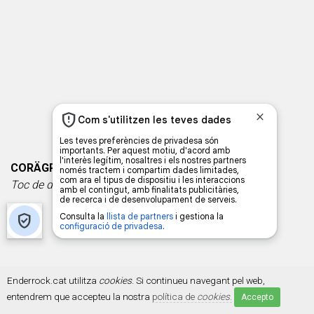
CORÄGRE
Toc de difunts
(autoeditat) CD-DIG - Mètal
Enderrock.cat utilitza
cookies
. Si continueu navegant pel web,
entendrem que accepteu la nostra
política de
cookies
.
Accepto