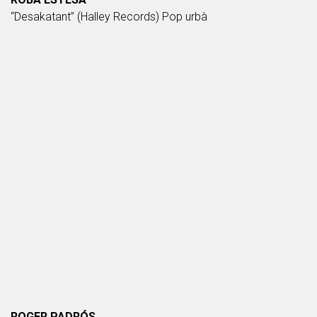
“Desakatant” (Halley Records) Pop urbà
ROGER PADRÓS