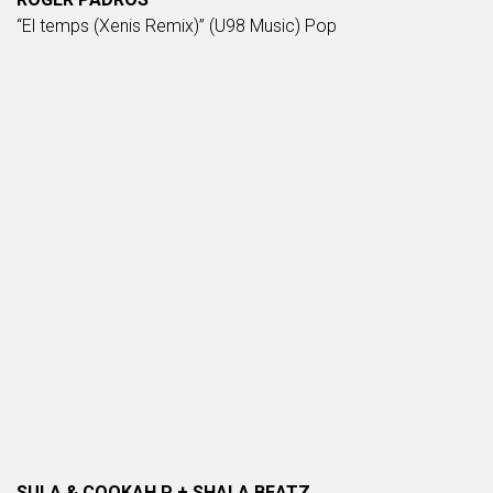
“El temps (Xenis Remix)” (U98 Music) Pop
SULA & COOKAH P + SHALA BEATZ