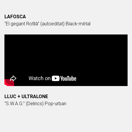
LAFOSCA
“El gegant Rotllà” (autoeditat) Black-mètal
LLUC + ULTRALONE
“S.W.A.G.” (Delirics) Pop-urban