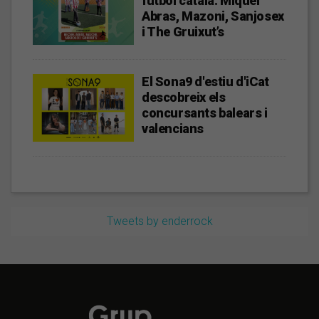
futbol català: Miquel
Abras, Mazoni, Sanjosex
i The Gruixut’s
El Sona9 d'estiu d'iCat
descobreix els
concursants balears i
valencians
Tweets by enderrock