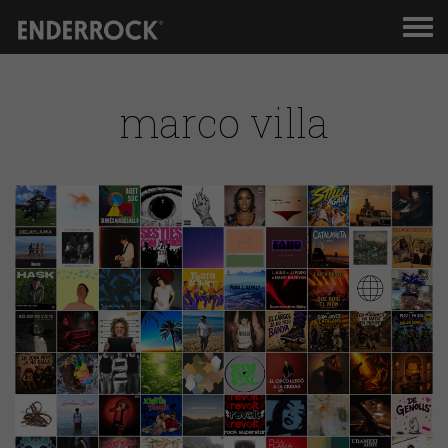
Men
de
nav
marco villa