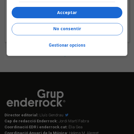
Dolores al Sona9 2026
Acceptar
No consentir
Gestionar opcions
Tweets by enderrock
Director editorial:
Lluís Gendrau
Cap de redacció Enderrock:
Jordi Martí Fabra
Coordinació EDR i enderrock.cat:
Èlia Gea
Coordinació Anuari de la Música:
Helena M. Alegret