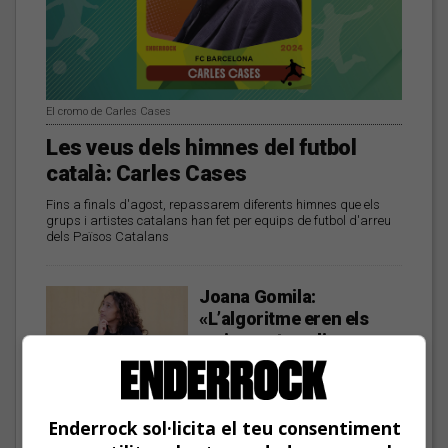
El cromo de Carles Cases
Les veus dels himnes del futbol
català: Carles Cases
Fins a finals d'agost, repassarem diferents himnes que els
grups i artistes catalans han fet per equips de futbol d'arreu
dels Països Catalans
Joana Gomila:
«L’algoritme eren els
amics, entrar dins un
bar, anar a un concert, la
revista de torn»
Enderrock sol·licita el teu consentiment