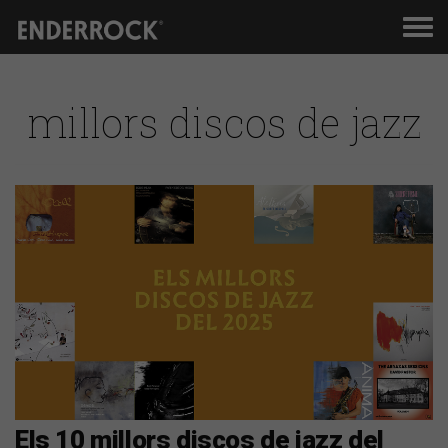
Men
de
nav
millors discos de jazz
Els 10 millors discos de jazz del