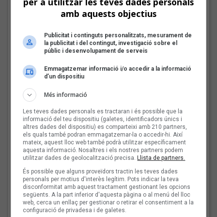
per a utilitzar les teves dades personals
Bèrnia i la festa del pop
amb aquests objectius
fusió al Sona9 2026
Publicitat i continguts personalitzats, mesurament de
la publicitat i del contingut, investigació sobre el
públic i desenvolupament de serveis
Les veus dels himnes del
Emmagatzemar informació i/o accedir a la informació
d’un dispositiu
futbol català: Joan Soler
Amigó
Més informació
Les teves dades personals es tractaran i és possible que la
informació del teu dispositiu (galetes, identificadors únics i
altres dades del dispositiu) es comparteixi amb 210 partners,
Les Cruet: «Als primers
els quals també podran emmagatzemar-la o accedir-hi. Així
mateix, aquest lloc web també podrà utilitzar específicament
discos sentia
aquesta informació. Nosaltres i els nostres partners podem
moltíssima ràbia, però
utilitzar dades de geolocalització precisa.
Llista de partners.
ara estic més serena i en
És possible que alguns proveïdors tractin les teves dades
pau»
personals per motius d'interès legítim. Pots indicar la teva
disconformitat amb aquest tractament gestionant les opcions
següents. A la part inferior d'aquesta pàgina o al menú del lloc
web, cerca un enllaç per gestionar o retirar el consentiment a la
El punk-pop de Beni
configuració de privadesa i de galetes.