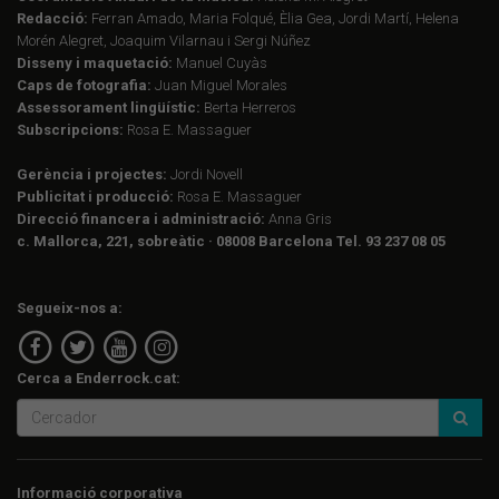
Redacció:
Ferran Amado, Maria Folqué, Èlia Gea, Jordi Martí, Helena
Morén Alegret, Joaquim Vilarnau i Sergi Núñez
Disseny i maquetació:
Manuel Cuyàs
Caps de fotografia:
Juan Miguel Morales
Assessorament lingüístic:
Berta Herreros
Subscripcions:
Rosa E. Massaguer
Gerència i projectes:
Jordi Novell
Publicitat i producció:
Rosa E. Massaguer
Direcció financera i administració:
Anna Gris
c. Mallorca, 221, sobreàtic · 08008 Barcelona Tel. 93 237 08 05
Segueix-nos a:
Cerca a Enderrock.cat:
Informació corporativa