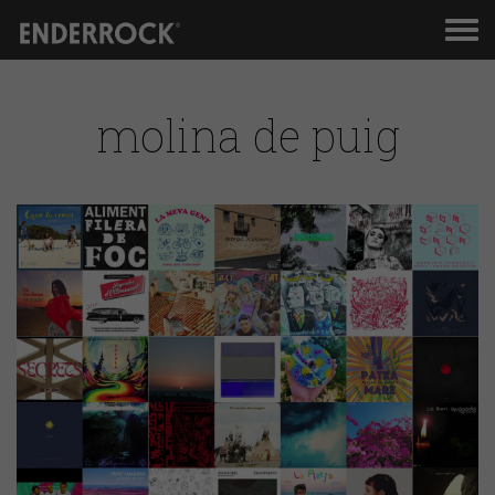
Men
de
nav
molina de puig