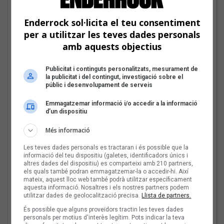
descobreix els
concursants balears i
Enderrock sol·licita el teu consentiment
valencians
per a utilitzar les teves dades personals
amb aquests objectius
Tot a punt per la Plaça
Publicitat i continguts personalitzats, mesurament de
del Folk 2026
la publicitat i del contingut, investigació sobre el
públic i desenvolupament de serveis
Emmagatzemar informació i/o accedir a la informació
d’un dispositiu
Més informació
Les veus dels himnes del
futbol català: Carles
Les teves dades personals es tractaran i és possible que la
Cases
informació del teu dispositiu (galetes, identificadors únics i
altres dades del dispositiu) es comparteixi amb 210 partners,
els quals també podran emmagatzemar-la o accedir-hi. Així
mateix, aquest lloc web també podrà utilitzar específicament
aquesta informació. Nosaltres i els nostres partners podem
utilitzar dades de geolocalització precisa.
Llista de partners.
Joana Gomila:
És possible que alguns proveïdors tractin les teves dades
«L’algoritme eren els
personals per motius d'interès legítim. Pots indicar la teva