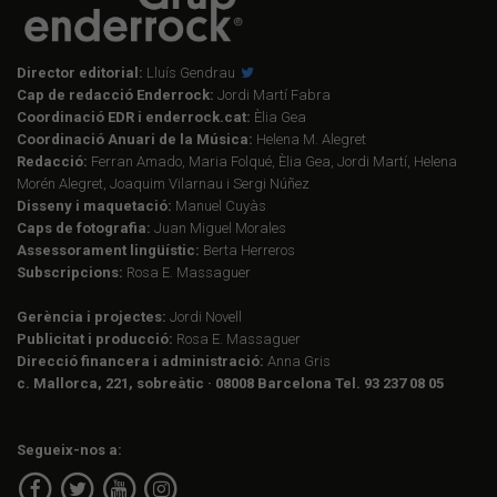
Director editorial:
Lluís Gendrau
Cap de redacció Enderrock:
Jordi Martí Fabra
Coordinació EDR i enderrock.cat:
Èlia Gea
Coordinació Anuari de la Música:
Helena M. Alegret
Redacció:
Ferran Amado, Maria Folqué, Èlia Gea, Jordi Martí, Helena
Morén Alegret, Joaquim Vilarnau i Sergi Núñez
Disseny i maquetació:
Manuel Cuyàs
Caps de fotografia:
Juan Miguel Morales
Assessorament lingüístic:
Berta Herreros
Subscripcions:
Rosa E. Massaguer
Gerència i projectes:
Jordi Novell
Publicitat i producció:
Rosa E. Massaguer
Direcció financera i administració:
Anna Gris
c. Mallorca, 221, sobreàtic · 08008 Barcelona Tel. 93 237 08 05
Segueix-nos a: