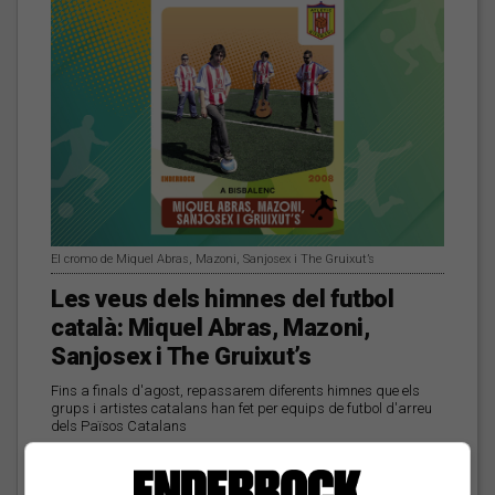
El cromo de Miquel Abras, Mazoni, Sanjosex i The Gruixut’s
Les veus dels himnes del futbol
català: Miquel Abras, Mazoni,
Sanjosex i The Gruixut’s
Fins a finals d'agost, repassarem diferents himnes que els
grups i artistes catalans han fet per equips de futbol d'arreu
dels Països Catalans
El Sona9 d'estiu d'iCat