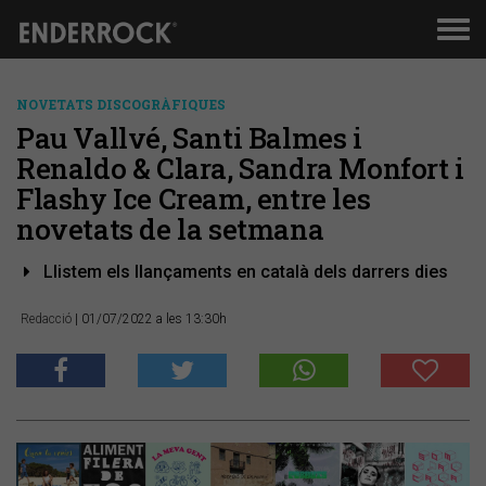
Men
de
nav
NOVETATS DISCOGRÀFIQUES
Pau Vallvé, Santi Balmes i
Renaldo & Clara, Sandra Monfort i
Flashy Ice Cream, entre les
novetats de la setmana
Llistem els llançaments en català dels darrers dies
Redacció
| 01/07/2022 a les 13:30h