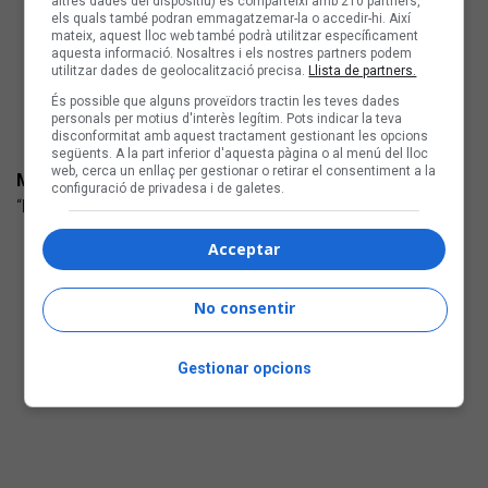
altres dades del dispositiu) es comparteixi amb 210 partners,
els quals també podran emmagatzemar-la o accedir-hi. Així
mateix, aquest lloc web també podrà utilitzar específicament
aquesta informació. Nosaltres i els nostres partners podem
utilitzar dades de geolocalització precisa.
Llista de partners.
És possible que alguns proveïdors tractin les teves dades
personals per motius d'interès legítim. Pots indicar la teva
disconformitat amb aquest tractament gestionant les opcions
següents. A la part inferior d'aquesta pàgina o al menú del lloc
web, cerca un enllaç per gestionar o retirar el consentiment a la
MOLINA DE PUIG
configuració de privadesa i de galetes.
“La nostra revetlla” (autoeditat) Cançó d'autor
Acceptar
No consentir
Gestionar opcions