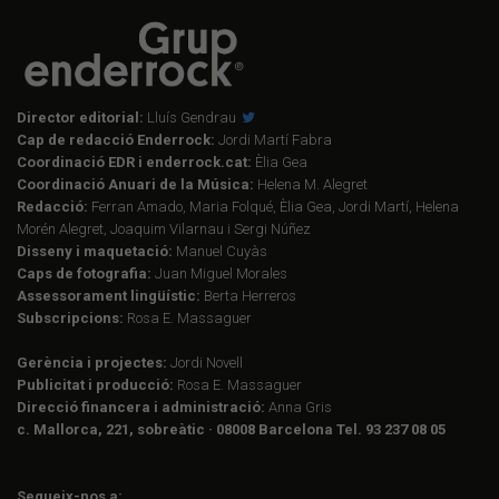
Director editorial:
Lluís Gendrau
Cap de redacció Enderrock:
Jordi Martí Fabra
Coordinació EDR i enderrock.cat:
Èlia Gea
Coordinació Anuari de la Música:
Helena M. Alegret
Redacció:
Ferran Amado, Maria Folqué, Èlia Gea, Jordi Martí, Helena
Morén Alegret, Joaquim Vilarnau i Sergi Núñez
Disseny i maquetació:
Manuel Cuyàs
Caps de fotografia:
Juan Miguel Morales
Assessorament lingüístic:
Berta Herreros
Subscripcions:
Rosa E. Massaguer
Gerència i projectes:
Jordi Novell
Publicitat i producció:
Rosa E. Massaguer
Direcció financera i administració:
Anna Gris
c. Mallorca, 221, sobreàtic · 08008 Barcelona Tel. 93 237 08 05
Segueix-nos a: