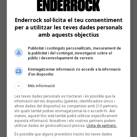
Tot a punt per la Plaça
del Folk 2026
Enderrock sol·licita el teu consentiment
per a utilitzar les teves dades personals
amb aquests objectius
Publicitat i continguts personalitzats, mesurament de
Les veus dels himnes del
la publicitat i del contingut, investigació sobre el
públic i desenvolupament de serveis
futbol català: Carles
Cases
Emmagatzemar informació i/o accedir a la informació
d’un dispositiu
Més informació
Joana Gomila:
Les teves dades personals es tractaran i és possible que la
«L’algoritme eren els
informació del teu dispositiu (galetes, identificadors únics i
altres dades del dispositiu) es comparteixi amb 210 partners,
amics, entrar dins un
els quals també podran emmagatzemar-la o accedir-hi. Així
bar, anar a un concert, la
mateix, aquest lloc web també podrà utilitzar específicament
revista de torn»
aquesta informació. Nosaltres i els nostres partners podem
utilitzar dades de geolocalització precisa.
Llista de partners.
És possible que alguns proveïdors tractin les teves dades