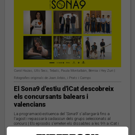
Carol Hazas, Ulls Secs, Tebals, Paula Montalbán, Bèrnia i Hey Zuri |
Fotografies originals de Joan Arbós, i Prats i Camps
El Sona9 d'estiu d'iCat descobreix
els concursants balears i
valencians
La programació estiuenca del 'Sona9' s'allargarà fins a
l'agost i repassarà cadascun dels grups seleccionats al
concurs | Els episodis s'emeten els dissabtes a les 9 h a iCat i
a les 18 h a Catalunya Ràdio