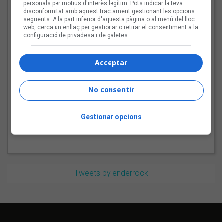
personals per motius d'interès legítim. Pots indicar la teva
Bèrnia i la festa del pop
disconformitat amb aquest tractament gestionant les opcions
fusió al Sona9 2026
següents. A la part inferior d'aquesta pàgina o al menú del lloc
web, cerca un enllaç per gestionar o retirar el consentiment a la
configuració de privadesa i de galetes.
Acceptar
Les veus dels himnes del
futbol català: Joan Soler
No consentir
Amigó
Gestionar opcions
Tweets by enderrock