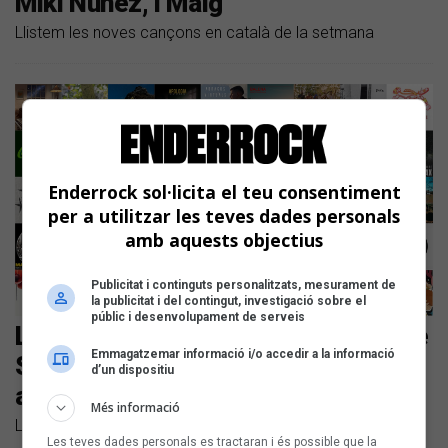
Miki Núñez, i Maig
Llistem les noves cançons en català de la setmana
Enderrock sol·licita el teu consentiment
per a utilitzar les teves dades personals
amb aquests objectius
Publicitat i continguts personalitzats, mesurament de
la publicitat i del contingut, investigació sobre el
públic i desenvolupament de serveis
Les noves cançons en català són de
Emmagatzemar informació i/o accedir a la informació
Suu, Mama Dousha, Maria Jaume
d’un dispositiu
amb Fades, Anna Andreu i Sexenni
Més informació
Llistem les noves cançons en català de la setmana
Les teves dades personals es tractaran i és possible que la