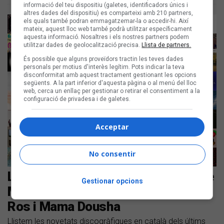
informació del teu dispositiu (galetes, identificadors únics i
altres dades del dispositiu) es comparteixi amb 210 partners,
els quals també podran emmagatzemar-la o accedir-hi. Així
mateix, aquest lloc web també podrà utilitzar específicament
aquesta informació. Nosaltres i els nostres partners podem
utilitzar dades de geolocalització precisa.
Llista de partners.
És possible que alguns proveïdors tractin les teves dades
personals per motius d'interès legítim. Pots indicar la teva
disconformitat amb aquest tractament gestionant les opcions
següents. A la part inferior d'aquesta pàgina o al menú del lloc
web, cerca un enllaç per gestionar o retirar el consentiment a la
configuració de privadesa i de galetes.
Acceptar
No consentir
Les noves cançons en català són de
Gestionar opcions
Maria Jaume, El Kid, Ouineta, i Gigi
Ros i Mama Dousha
Llistem les novetats discogràfiques en català dels últims