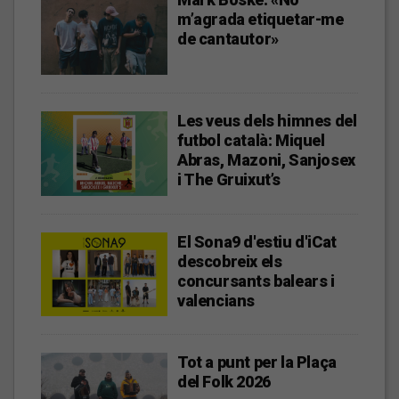
m’agrada etiquetar-me
de cantautor»
Les veus dels himnes del
futbol català: Miquel
Abras, Mazoni, Sanjosex
i The Gruixut’s
El Sona9 d'estiu d'iCat
descobreix els
concursants balears i
valencians
Tot a punt per la Plaça
del Folk 2026