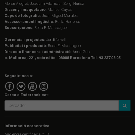
Morén Alegret, Joaquim Vilarnau i Sergi Núñez
Disseny i maquetació:
Manuel Cuyàs
Caps de fotografia:
Juan Miguel Morales
Assessorament lingüístic:
Berta Herreros
Subscripcions:
Rosa E. Massaguer
Gerència i projectes:
Jordi Novell
Publicitat i producció:
Rosa E. Massaguer
Direcció financera i administració:
Anna Gris
c. Mallorca, 221, sobreàtic · 08008 Barcelona Tel. 93 237 08 05
Segueix-nos a:
Cerca a Enderrock.cat:
Informació corporativa
Audiència certificada OJD