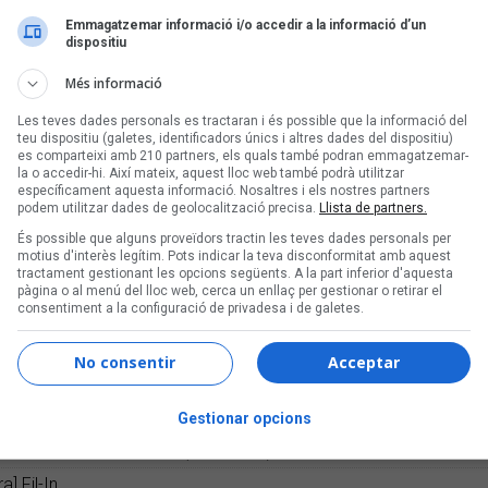
ran Amado
Emmagatzemar informació i/o accedir a la informació d’un
 Cirera
dispositiu
TXO SKALARI, per Joaquim Vilarnau
Més informació
] BRIGHTON 64, CESK FREIXAS, MARIA ARNAL, JORDI COLOMER 
Les teves dades personals es tractaran i és possible que la informació del
teu dispositiu (galetes, identificadors únics i altres dades del dispositiu)
a pols?’, per Gemma Polo Bosch
es comparteixi amb 210 partners, els quals també podran emmagatzemar-
la o accedir-hi. Així mateix, aquest lloc web també podrà utilitzar
xprés a domicili’, per Bet Molina
específicament aquesta informació. Nosaltres i els nostres partners
podem utilitzar dades de geolocalització precisa.
Llista de partners.
è pels més cafeteros’, de The Tyets, per Jordi Bianciotto
És possible que alguns proveïdors tractin les teves dades personals per
PETIT DE CAL ERIL al C.A.T., per Juan Miguel Morales
motius d'interès legítim. Pots indicar la teva disconformitat amb aquest
tractament gestionant les opcions següents. A la part inferior d'aquesta
er Ferran Amado
pàgina o al menú del lloc web, cerca un enllaç per gestionar o retirar el
consentiment a la configuració de privadesa i de galetes.
 la Mediterrània
atazz (Barcelona), 28.3.2025, per Sofia Puvill
No consentir
Acceptar
laça de la Independència (Girona), 28 i 29.3.2025, per Jordi Nove
ha, La Paloma (Barcelona), 3.4.2025, per Sergi Núñez
Gestionar opcions
 & Mar Pujol, L'Auditori (Barcelona), 3.4.2025, per Èlia Gea
a] Fil-In