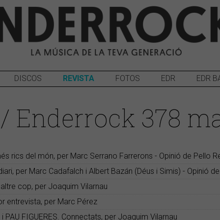
DISCOS
REVISTA
FOTOS
EDR
EDR B
 / Enderrock 378 ma
s rics del món, per Marc Serrano Farrerons - Opinió de Pello 
ri, per Marc Cadafalch i Albert Bazán (Déus i Simis) - Opinió de
altre cop, per Joaquim Vilarnau
r entrevista, per Marc Pérez
PAU FIGUERES. Connectats, per Joaquim Vilarnau