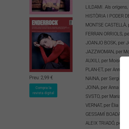
LILDAMI. Als orígens, 
HISTÒRIA I PODER DEL
MONTSE CASTELLÀ, p
FERRAN ORRIOLS, pe
JOANJO BOSK, per Jo
JAZZWOMAN, per Mo
AUXILI, per Moisès P
PLAN-ET, per Anna de
Preu: 2,99 €
NAINA, per Sergi Núñ
JOINA, per Anna Pére
Compra la
revista digital
SVSTO, per Maria Fo
VERNAT, per Èlia Gea
GESSAMÍ BOADA, per 
ALEIX TRIADÓ, per Èl