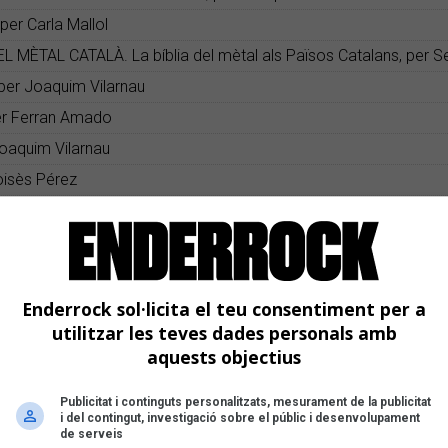
per Carla Mallol
 MÈTAL CATALÀ. La bíblia del mètal als Països Catalans, per S
er Joaquim Vilarnau
r Ferran Amado
aquim Vilarnau
isès Pérez
érez
 la Salud
ez
z Sarlé
Enderrock sol·licita el teu consentiment per a
utilitzar les teves dades personals amb
lqué
aquests objectius
Martí Farré
Publicitat i continguts personalitzats, mesurament de la publicitat
i del contingut, investigació sobre el públic i desenvolupament
ia Gea
de serveis