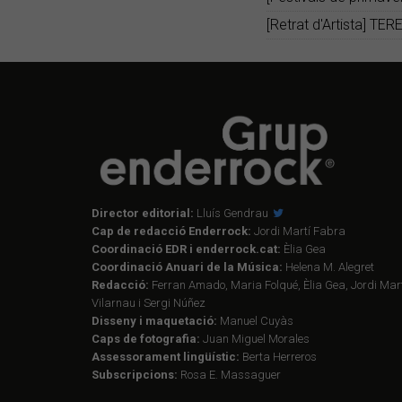
[Retrat d'Artista] TE
Director editorial:
Lluís Gendrau
Cap de redacció Enderrock:
Jordi Martí Fabra
Coordinació EDR i enderrock.cat:
Èlia Gea
Coordinació Anuari de la Música:
Helena M. Alegret
Redacció:
Ferran Amado, Maria Folqué, Èlia Gea, Jordi Mart
Vilarnau i Sergi Núñez
Disseny i maquetació:
Manuel Cuyàs
Caps de fotografia:
Juan Miguel Morales
Assessorament lingüístic:
Berta Herreros
Subscripcions:
Rosa E. Massaguer