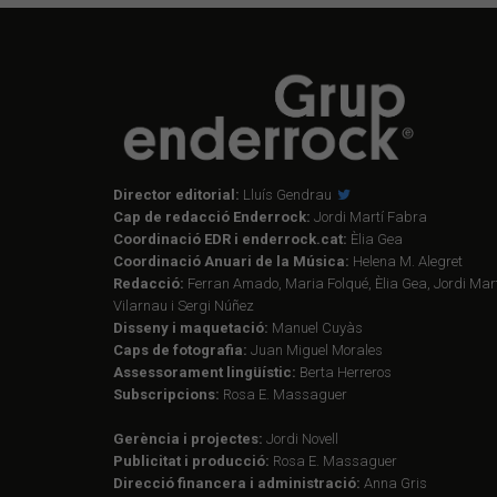
Director editorial:
Lluís Gendrau
Cap de redacció Enderrock:
Jordi Martí Fabra
Coordinació EDR i enderrock.cat:
Èlia Gea
Coordinació Anuari de la Música:
Helena M. Alegret
Redacció:
Ferran Amado, Maria Folqué, Èlia Gea, Jordi Mart
Vilarnau i Sergi Núñez
Disseny i maquetació:
Manuel Cuyàs
Caps de fotografia:
Juan Miguel Morales
Assessorament lingüístic:
Berta Herreros
Subscripcions:
Rosa E. Massaguer
Gerència i projectes:
Jordi Novell
Publicitat i producció:
Rosa E. Massaguer
Direcció financera i administració:
Anna Gris