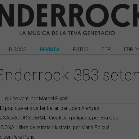
DISCOS
REVISTA
FOTOS
EDR
EDR B
 Enderrock 383 sete
 Iglú de vent, per Marcel Pujols
l pop que ens va fer ballar, per Joan Arenyes
SALVADOR SOBRAL. Cicatrius i petjades, per Èlia Gea
NA. Llibre de retrats il·lustrats, per Maria Folqué
, per Pere Pons