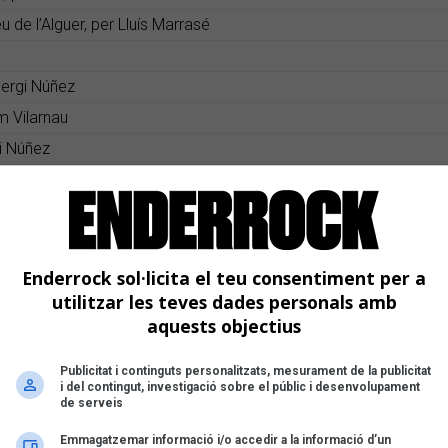
de l’Alguer, per Lluís Marrasé
ergi Núñez
m Vilarnau
i Núñez
aquim Vilarnau
Sergi Núñez
 Ignasi Torroella
] TONI CRUZ, SOPA DE CABRA, MON DJ & DJ CAPDE, CHACHO, D
Enderrock sol·licita el teu consentiment per a
utilitzar les teves dades personals amb
S AMICS DE LES ARTS. La festa dels 20 anys, per Juan Miguel M
aquests objectius
s orígens de tot!’, per Guillem Solé
 petita dels DJs’ per Franc Lluís Giró
Publicitat i continguts personalitzats, mesurament de la publicitat
i del contingut, investigació sobre el públic i desenvolupament
nderes per daltònics’, de MAZONI, per Jordi Bianciotto
de serveis
tes: BRU, CLOE RIEMBAU i SODI
Emmagatzemar informació i/o accedir a la informació d’un