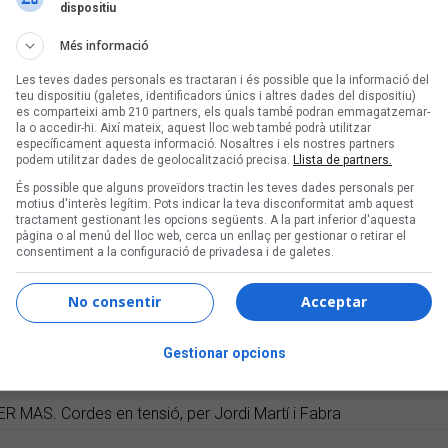
úsica de Barcelona
dispositiu
ona coronada amb Pep Sala i Josep Montero, per Jordi Borràs 
Més informació
plosió de mallorquinitat, per Miquel Cabot i Tuco Martín
Les teves dades personals es tractaran i és possible que la informació del
teu dispositiu (galetes, identificadors únics i altres dades del dispositiu)
IOPTRIA 55. L’hòstia de bonic, per Helena Morén Alegret i Juan
es comparteixi amb 210 partners, els quals també podran emmagatzemar-
la o accedir-hi. Així mateix, aquest lloc web també podrà utilitzar
 la mirada de Víctor Català, per Jordi Novell i Robert Carmona
específicament aquesta informació. Nosaltres i els nostres partners
podem utilitzar dades de geolocalització precisa.
Llista de partners.
 SOPA DE CABRA. L’Empordà m’esborrona, per Carles Pujol Aupí
És possible que alguns proveïdors tractin les teves dades personals per
O POR SALAS
motius d'interès legítim. Pots indicar la teva disconformitat amb aquest
tractament gestionant les opcions següents. A la part inferior d'aquesta
ERRÀNIA DE MANRESA
pàgina o al menú del lloc web, cerca un enllaç per gestionar o retirar el
consentiment a la configuració de privadesa i de galetes.
IVA DE VIC 2025
No consentir
Acceptar
AM
Gestionar opcions
IER MAS. Cordes en tensió, per Jordi Martí i Fabra