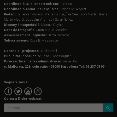
Coordinació EDR i enderrock.cat:
Èlia Gea
Coordinació Anuari de la Música:
Helena M. Alegret
Redacció:
Ferran Amado, Maria Folqué, Èlia Gea, Jordi Martí, Helena
Morén Alegret, Joaquim Vilarnau i Sergi Núñez
Disseny i maquetació:
Manuel Cuyàs
Caps de fotografia:
Juan Miguel Morales
Assessorament lingüístic:
Berta Herreros
Subscripcions:
Rosa E. Massaguer
Gerència i projectes:
Jordi Novell
Publicitat i producció:
Rosa E. Massaguer
Direcció financera i administració:
Anna Gris
c. Mallorca, 221, sobreàtic · 08008 Barcelona Tel. 93 237 08 05
Segueix-nos a:
Cerca a Enderrock.cat: