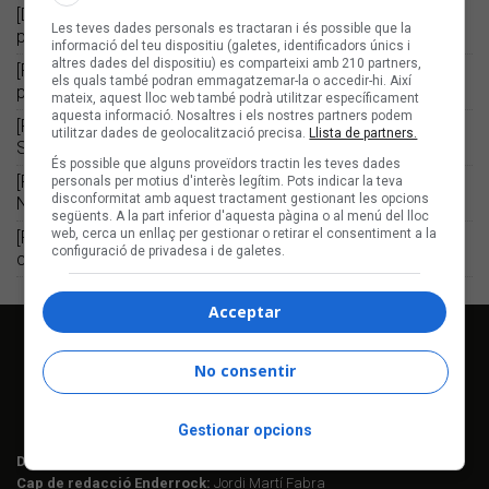
[Desacords] “Heu entrat algun cop a la portada d’un disc?”,
Les teves dades personals es tractaran i és possible que la
per Dimas Rodríguez
informació del teu dispositiu (galetes, identificadors únics i
altres dades del dispositiu) es comparteixi amb 210 partners,
[Rock Viu] XVIII Concurs Sons de la Mediterrània. El triomf
els quals també podran emmagatzemar-la o accedir-hi. Així
pirinenc de Sorguen, per Jordi Martí Fabra
mateix, aquest lloc web també podrà utilitzar específicament
aquesta informació. Nosaltres i els nostres partners podem
[Rock Viu] Festes de la Mercè. Una nit captivadora, per
utilitzar dades de geolocalització precisa.
Llista de partners.
Sergi Núñez
És possible que alguns proveïdors tractin les teves dades
[Rock Viu] Mússol. L’epicentre musical solidari, per Sergi
personals per motius d'interès legítim. Pots indicar la teva
disconformitat amb aquest tractament gestionant les opcions
Núñez
següents. A la part inferior d'aquesta pàgina o al menú del lloc
web, cerca un enllaç per gestionar o retirar el consentiment a la
[Retrat d'Artista] JOSEP MARIA BARDAGÍ. El mestre
configuració de privadesa i de galetes.
capgròs, per Jordi Martí Fabra
Acceptar
No consentir
Gestionar opcions
Director editorial:
Lluís Gendrau
Cap de redacció Enderrock:
Jordi Martí Fabra