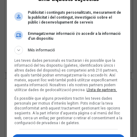
Publicitat i continguts personalitzats, mesurament de
la publicitat i del contingut, investigació sobre el
públic i desenvolupament de serveis
Emmagatzemar informació i/o accedir a la informació
d’un dispositiu
Més informació
Enderrock 168
Les teves dades personals es tractaran i és possible que la
octubre 2009
informació del teu dispositiu (galetes, identificadors únics i
altres dades del dispositiu) es comparteixi amb 210 partners,
els quals també podran emmagatzemar-la o accedir-hi. Així
mateix, aquest lloc web també podrà utilitzar específicament
aquesta informació. Nosaltres i els nostres partners podem
utilitzar dades de geolocalització precisa.
Llista de partners.
És possible que alguns proveïdors tractin les teves dades
personals per motius d'interès legítim. Pots indicar la teva
disconformitat amb aquest tractament gestionant les opcions
següents. A la part inferior d'aquesta pàgina o al menú del lloc
web, cerca un enllaç per gestionar o retirar el consentiment a la
configuració de privadesa i de galetes.