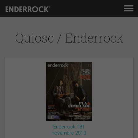
Men
de
nav
Quiosc / Enderrock
Enderrock 181
novembre 2010