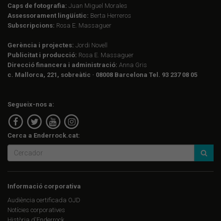
Caps de fotografia:
Juan Miguel Morales
Assessorament lingüístic:
Berta Herreros
Subscripcions:
Rosa E. Massaguer
Gerència i projectes:
Jordi Novell
Publicitat i producció:
Rosa E. Massaguer
Direcció financera i administració:
Anna Gris
c. Mallorca, 221, sobreàtic · 08008 Barcelona Tel. 93 237 08 05
Segueix-nos a:
Cerca a Enderrock.cat:
Informació corporativa
Audiència certificada OJD
Notícies corporatives
Història d'Enderrock