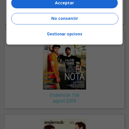
Acceptar
Enderrock 167
setembre 2009
No consentir
Gestionar opcions
Enderrock 166
agost 2009