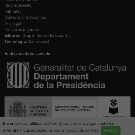
Reconeixements
Publicitat
Contacta amb nosaltres
Avís legal
Política de privacitat
Editorial:
Grup Enderrock Edicions S.L.
Tecnologia:
Sobrevia.net
Amb la col·laboració de:
Enderrock.cat utilitza
cookies
. Si continueu navegant pel web,
entendrem que accepteu la nostra
política de
cookies
.
Accepto