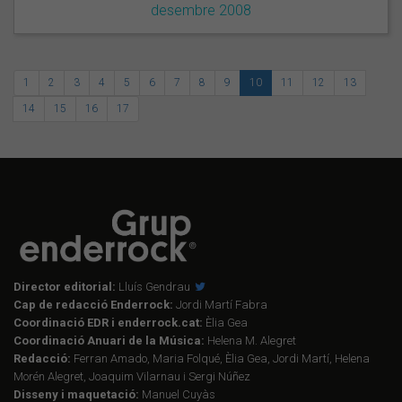
desembre 2008
1
2
3
4
5
6
7
8
9
10
11
12
13
14
15
16
17
Director editorial:
Lluís Gendrau
Cap de redacció Enderrock:
Jordi Martí Fabra
Coordinació EDR i enderrock.cat:
Èlia Gea
Coordinació Anuari de la Música:
Helena M. Alegret
Redacció:
Ferran Amado, Maria Folqué, Èlia Gea, Jordi Martí, Helena
Morén Alegret, Joaquim Vilarnau i Sergi Núñez
Disseny i maquetació:
Manuel Cuyàs