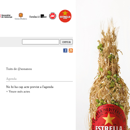
Tuits de @sonanou
Agenda
No hi ha cap acte previst a l'agenda
+ Veure més actes