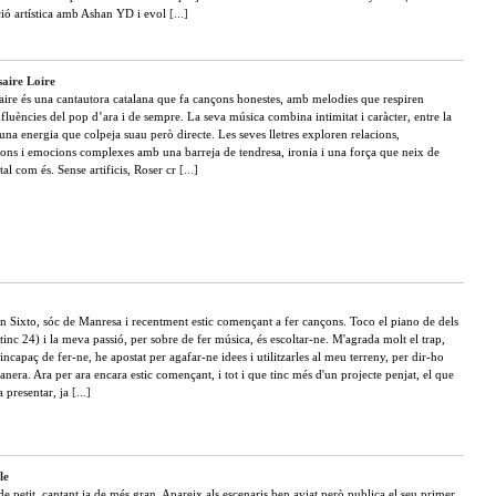
ció artística amb Ashan YD i evol
[...]
aire Loire
aire és una cantautora catalana que fa cançons honestes, amb melodies que respiren
fluències del pop d’ara i de sempre. La seva música combina intimitat i caràcter, entre la
 una energia que colpeja suau però directe. Les seves lletres exploren relacions,
ions i emocions complexes amb una barreja de tendresa, ironia i una força que neix de
tal com és. Sense artificis, Roser cr
[...]
n Sixto, sóc de Manresa i recentment estic començant a fer cançons. Toco el piano de dels
tinc 24) i la meva passió, per sobre de fer música, és escoltar-ne. M'agrada molt el trap,
 incapaç de fer-ne, he apostat per agafar-ne idees i utilitzarles al meu terreny, per dir-ho
nera. Ara per ara encara estic començant, i tot i que tinc més d'un projecte penjat, el que
a presentar, ja
[...]
le
e petit, cantant ja de més gran. Apareix als escenaris ben aviat però publica el seu primer