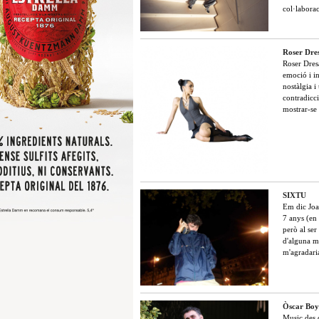
col·labora
Roser Dres
Roser Dres
emoció i in
nostàlgia i
contradicc
mostrar-se 
SIXTU
Em dic Joa
7 anys (en 
però al ser
d'alguna ma
m'agradari
Òscar Boy
Music des d