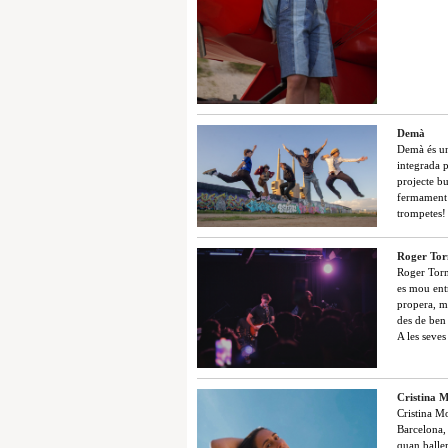
Demà
Demà és un
integrada 
projecte bu
fermament p
trompetes!
Roger Tor
Roger Torn
es mou entr
propera, ma
des de ben 
A les seve
Cristina 
Cristina Mo
Barcelona, 
quan balle