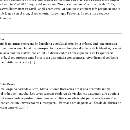
e Last Time” el 2023, seguit del seu àlbum “No place like home” a principis del 2025, on
es seves lletres (tant en català, anglès com castellà) com un instrument més per pintar-nos la
mb la que veu el mon, el seu entorn, i la gent que l’envolta. La seva mare segueix
 teràpia.
bio
io és un artista emergent de Barcelona vinculat al món de la música, amb una proposta
 l’expressió emocional i la introspecció. La seva obra gira al voltant de la identitat, la salut
 relació amb un mateix, construint un discurs íntim i honest que neix de l’experiència
A més, el seu projecte també incorpora una mirada compromesa, reivindicant el col·lectiu
nt visibilitat a la div
[...]
ònia Roses
 mallorquina nascuda a Petra, Maria Antònia Roses crea des d’una necessitat íntima
el món que l’envolta. Les seves cançons exploren els vincles, els paisatges i allò quotidià
t’hi atures, esdevé profund. Amb una sensibilitat marcada també per la seva formació en
 construeix un univers honest i introspectiu. Formada des de petita a l’Escola de Música de
rescut entre el pia
[...]