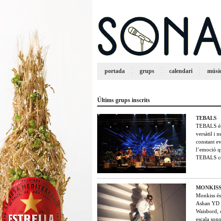
portada
grups
calendari
músi
Últims grups inscrits
TEBALS
TEBALS és 
versàtil i 
constant ev
l’emoció q
TEBALS co
MONKIS
Monkiss és
Ashan YD i
Waisbord, c
escala son