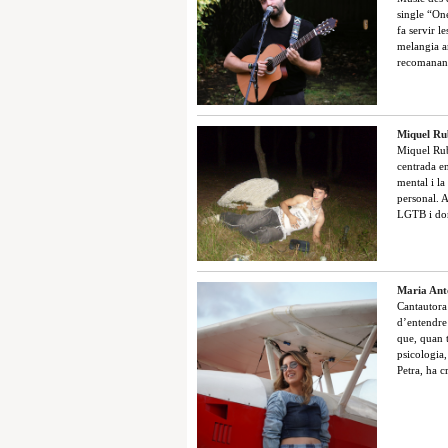
single “On
fa servir l
melangia a
recomanant
Miquel Ru
Miquel Rub
centrada en
mental i la
personal. 
LGTB i dona
Maria Ant
Cantautora
d’entendre 
que, quan 
psicologia,
Petra, ha c