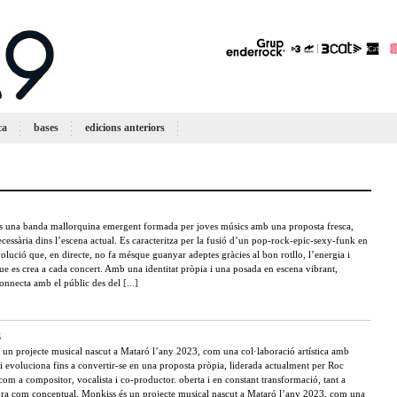
ca
bases
edicions anteriors
una banda mallorquina emergent formada per joves músics amb una proposta fresca,
necessària dins l’escena actual. Es caracteritza per la fusió d’un pop-rock-epic-sexy-funk en
olució que, en directe, no fa mésque guanyar adeptes gràcies al bon rotllo, l’energia i
ue es crea a cada concert. Amb una identitat pròpia i una posada en escena vibrant,
nnecta amb el públic des del
[...]
S
 un projecte musical nascut a Mataró l’any 2023, com una col·laboració artística amb
 evoluciona fins a convertir-se en una proposta pròpia, liderada actualment per Roc
om a compositor, vocalista i co-productor. oberta i en constant transformació, tant a
ora com conceptual. Monkiss és un projecte musical nascut a Mataró l’any 2023, com una