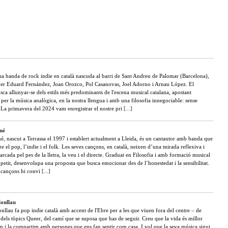
a banda de rock indie en català nascuda al barri de Sant Andreu de Palomar (Barcelona),
per Eduard Fernández, Joan Orozco, Pol Casanovas, Joel Adorno i Arnau López. El
sca allunyar-se dels estils més predominants de l'escena musical catalana, apostant
er la música analògica, en la nostra llengua i amb una filosofia innegociable: sense
 La primavera del 2024 vam enregistrar el nostre pri
[...]
né
é, nascut a Terrassa el 1997 i establert actualment a Lleida, és un cantautor amb banda que
e el pop, l’indie i el folk. Les seves cançons, en català, neixen d’una mirada reflexiva i
rcada pel pes de la lletra, la veu i el directe. Graduat en Filosofia i amb formació musical
petit, desenvolupa una proposta que busca emocionar des de l’honestedat i la sensibilitat.
s cançons hi convi
[...]
Monllau
nllau fa pop indie català amb accent de l'Ebre per a les que viuen fora del centre – de
dels tòpics Queer, del camí que se suposa que has de seguir. Creu que la vida és millor
m i la compartim amb persones que ens fan sentir com casa. I vol que la seva música sigui