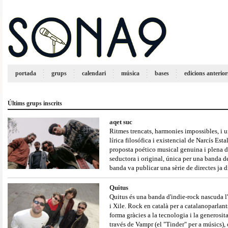
portada
grups
calendari
música
bases
edicions anterior
Últims grups inscrits
aqet suc
Ritmes trencats, harmonies impossibles, i un
lírica filosófica i existencial de Narcís Est
proposta poético musical genuina i plena de
seductora i original, única per una banda d
banda va publicar una sèrie de directes ja 
Quitus
Quitus és una banda d'indie-rock nascuda l
i Xile. Rock en català per a catalanoparlant
forma gràcies a la tecnologia i la generosit
través de Vampr (el "Tinder" per a músics), o