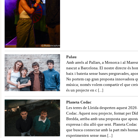
Palau
Amb arrels al Pallars, a Menorca i al Mares
nascut a Barcelona. El nostre directe és hon
baix i bateria sense bases pregravades, apo
No portem cap gran proposta innovadora qu
música; només volem compartir el que crei
és un projecte en c
[...]
Planeta Codac
Les terres de Lleida desperten aquest 2026
Codac. Aquest nou projecte, format per Dí
Bredda, arriba amb una proposta que aposta
expressa i diu allò que sent. Planeta Codac
que busca connectar amb la part més human
experimenten sense mas
[...]