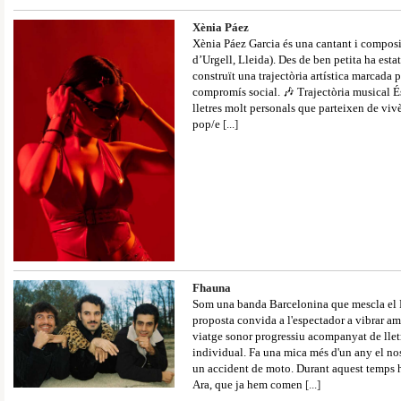
Xènia Páez
Xènia Páez Garcia és una cantant i compos
d’Urgell, Lleida). Des de ben petita ha esta
construït una trajectòria artística marcada per
compromís social. 🎶 Trajectòria musical É
lletres molt personals que parteixen de viv
pop/e
[...]
Fhauna
Som una banda Barcelonina que mescla el R
proposta convida a l'espectador a vibrar am
viatge sonor progressiu acompanyat de lletr
individual. Fa una mica més d'un any el nost
un accident de moto. Durant aquest temps he
Ara, que ja hem comen
[...]