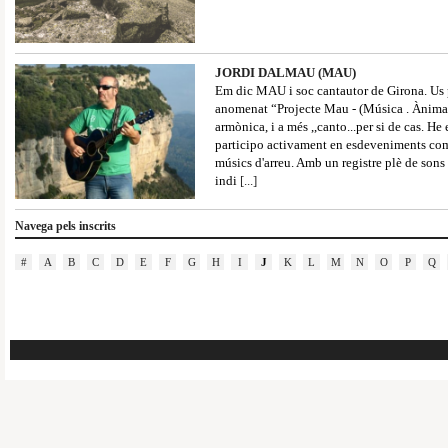
JORDI DALMAU (MAU)
Em dic MAU i soc cantautor de Girona. Us p
anomenat “Projecte Mau - (Música . Ànima .
armònica, i a més ,,canto...per si de cas. H
participo activament en esdeveniments com m
músics d'arreu. Amb un registre plè de sons 
indi
[...]
Navega pels inscrits
#
A
B
C
D
E
F
G
H
I
J
K
L
M
N
O
P
Q