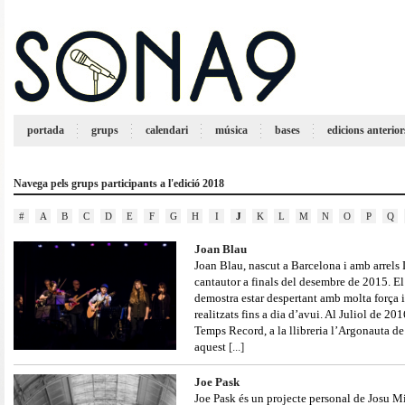
portada
grups
calendari
música
bases
edicions anterior
Navega pels grups participants a l'edició 2018
#
A
B
C
D
E
F
G
H
I
J
K
L
M
N
O
P
Q
Joan Blau
Joan Blau, nascut a Barcelona i amb arrels L
cantautor a finals del desembre de 2015. El c
demostra estar despertant amb molta força 
realitzats fins a dia d’avui. Al Juliol de 20
Temps Record, a la llibreria l’Argonauta de
aquest
[...]
Joe Pask
Joe Pask és un projecte personal de Josu Mi