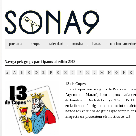
portada
grups
calendari
música
bases
edicions anterior
Navega pels grups participants a l'edició 2018
#
A
B
C
D
E
F
G
H
I
J
K
L
M
N
O
P
Q
13 de Copes
13 de Copes som un grup de Rock del mar
Argentona i Mataró, format aproximadamen
de bandes de Rock dels anys 70's i 80's. Des
en la formació original, decidim introduïr
banda les versions de grups que sempre en
maqueta on presentem els nostres te
[...]