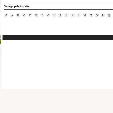
Navega pels inscrits
#
A
B
C
D
E
F
G
H
I
J
K
L
M
N
O
P
Q