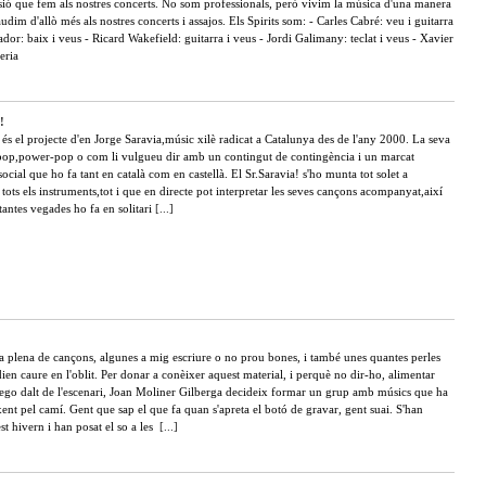
sió que fem als nostres concerts. No som professionals, però vivim la música d'una manera
audim d'allò més als nostres concerts i assajos. Els Spirits som: - Carles Cabré: veu i guitarra
dor: baix i veus - Ricard Wakefield: guitarra i veus - Jordi Galimany: teclat i veus - Xavier
eria
!
 és el projecte d'en Jorge Saravia,músic xilè radicat a Catalunya des de l'any 2000. La seva
pop,power-pop o com li vulgueu dir amb un contingut de contingència i un marcat
ocial que ho fa tant en català com en castellà. El Sr.Saravia! s'ho munta tot solet a
 tots els instruments,tot i que en directe pot interpretar les seves cançons acompanyat,així
tantes vegades ho fa en solitari
[...]
a plena de cançons, algunes a mig escriure o no prou bones, i també unes quantes perles
en caure en l'oblit. Per donar a conèixer aquest material, i perquè no dir-ho, alimentar
'ego dalt de l'escenari, Joan Moliner Gilberga decideix formar un grup amb músics que ha
ent pel camí. Gent que sap el que fa quan s'apreta el botó de gravar, gent suai. S'han
st hivern i han posat el so a les
[...]