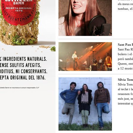
els meus re
tumbao, el
Sant Pau
Sant Pau R
bolero i e
però també
Queen, entr
a 12 music
Sílvia Tom
Sílvia Tom
al teclat i
ressonen f
més just, 
intensitat 