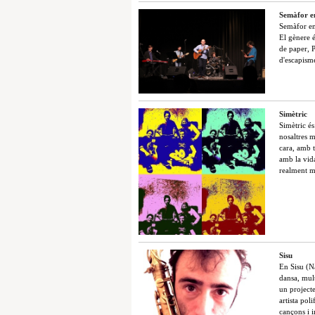
Semàfor e
Semàfor en
El gènere 
de paper, P
d'escapism
Simètric
Simètric és
nosaltres m
cara, amb t
amb la vida
realment m
Sisu
En Sisu (N
dansa, mult
un projecte
artista pol
cançons i 