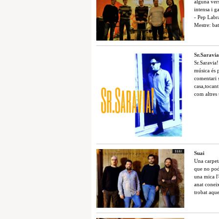
alguna ver
intensa i g
- Pep Labra
Mestre: bat
Sr.Saravia
Sr.Saravia!
música és 
comentari s
casa,tocant
com altres 
Suai
Una carpet
que no podi
una mica l
anat coneix
trobat aque