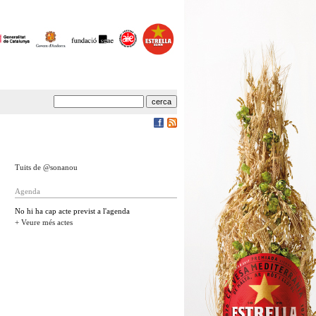
Tuits de @sonanou
Agenda
No hi ha cap acte previst a l'agenda
+ Veure més actes