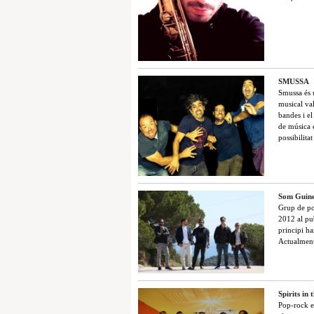
SMUSSA
Smussa és 
musical val
bandes i e
de música 
possibilita
Som Guin
Grup de pop
2012 al pub
principi ha
Actualment
Spirits in
Pop-rock en