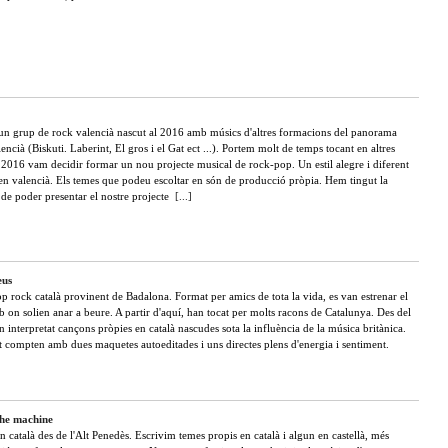
un grup de rock valencià nascut al 2016 amb músics d'altres formacions del panorama
encià (Biskuti. Laberint, El gros i el Gat ect ...). Portem molt de temps tocant en altres
l 2016 vam decidir formar un nou projecte musical de rock-pop. Un estil alegre i diferent
en valencià. Els temes que podeu escoltar en són de producció pròpia. Hem tingut la
t de poder presentar el nostre projecte
[...]
eus
 rock català provinent de Badalona. Format per amics de tota la vida, es van estrenar el
 on solien anar a beure. A partir d'aquí, han tocat per molts racons de Catalunya. Des del
n interpretat cançons pròpies en català nascudes sota la influència de la música britànica.
 compten amb dues maquetes autoeditades i uns directes plens d'energia i sentiment.
 the machine
 català des de l'Alt Penedès. Escrivim temes propis en català i algun en castellà, més