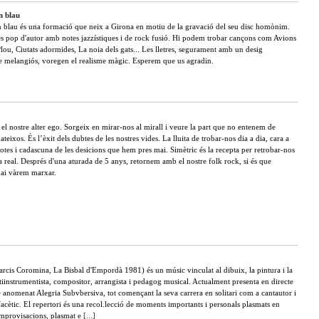
n blau
 blau és una formació que neix a Girona en motiu de la gravació del seu disc homònim.
és pop d'autor amb notes jazzístiques i de rock fusió. Hi podem trobar cançons com Avions
lou, Ciutats adormides, La noia dels gats... Les lletres, segurament amb un desig
e melangiós, voregen el realisme màgic. Esperem que us agradin.
 el nostre alter ego. Sorgeix en mirar-nos al mirall i veure la part que no entenem de
ateixos. És l’èxit dels dubtes de les nostres vides. La lluita de trobar-nos dia a dia, cara a
otes i cadascuna de les desicions que hem pres mai. Simètric és la recepta per retrobar-nos
 real. Després d'una aturada de 5 anys, retornem amb el nostre folk rock, si és que
ai vàrem marxar.
arcis Coromina, La Bisbal d'Empordà 1981) és un músic vinculat al dibuix, la pintura i la
iinstrumentista, compositor, arrangista i pedagog musical. Actualment presenta en directe
 anomenat Alegria Subvbersiva, tot començant la seva carrera en solitari com a cantautor i
ifacètic. El repertori és una recol.lecció de moments importants i personals plasmats en
improvisacions, plasmat e
[...]