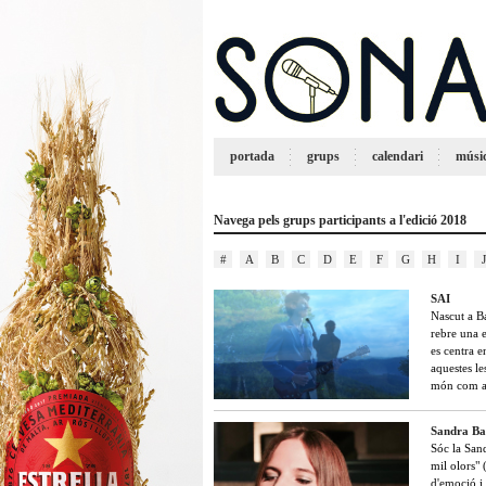
portada
grups
calendari
músi
Navega pels grups participants a l'edició 2018
#
A
B
C
D
E
F
G
H
I
J
SAI
Nascut a Ba
rebre una e
es centra e
aquestes le
món com a
Sandra Ba
Sóc la Sand
mil olors" 
d'emoció i 