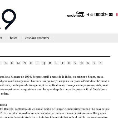
ca
bases
edicions anteriors
K
L
M
N
O
P
Q
R
S
T
U
V
W
X
Y
Z
rcelona el gener de 1996, de pare català i mare de la Índia, va créixer a Sitges, on va
ducació artística general. Durant els últims anys viatja en un procés d’autodescobriment, i
n el rock, on després de tantejar aquí i allà, finalment comença a composar en català, sent
s seves primeres composicions amb les que, després d’anys de preparació, el Sai s'obre al
 músic.
utista
ra Bautista, cantautora de 22 anys i acabo de llençar el meu primer treball "La casa de les
(2017), un disc autoeditat on em despullo per mostrar lletres i músiques senzilles plenes
carregades de sentit. Amb un to intimista i de proximitat amb el públic, deixo entreveure