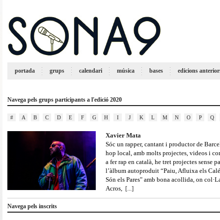
portada
grups
calendari
música
bases
edicions anterior
Navega pels grups participants a l'edició 2020
#
A
B
C
D
E
F
G
H
I
J
K
L
M
N
O
P
Q
Xavier Mata
Sóc un rapper, cantant i productor de Barce
hop local, amb molts projectes, videos i co
a fer rap en català, he tret projectes sense pa
l’àlbum autoproduit “Paiu, Afluixa els Cal
Són els Pares" amb bona acollida, on col·
Acros,
[...]
Navega pels inscrits