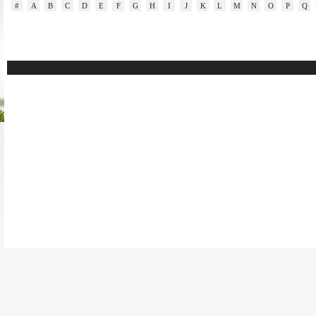
#
A
B
C
D
E
F
G
H
I
J
K
L
M
N
O
P
Q