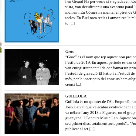
i en Gerard Pla per veure si s’agradaven. C
vista, van decidir tenir una aventura paral·l
moment. En Gómez ha muntar el piset de Gran
tecles. En Biel toca tecles i armonitza la rel
to
[...]
Groc
“Groc” és el nom que rep aquest nou projec
l’estiu de 2019. En aquest període es van 
van enregistrar per tal de conformar un pri
l’estudi de gravació El Patio i a l’estudi d
més, per la inscripció del concurs hem afe
creaci
[...]
GUILLOLA
Guillola és un quintet de l'Alt Empordà, nas
Joan Calvet que va acabar evolucionant a u
va néixer l'any 2018 a Figueres, on el grup
guanyar el I Concurs Music Lan. Aquest prem
seu primer disc, totalment autoproduït: "Au
publicat al set
[...]