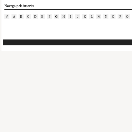
Navega pels inscrits
#
A
B
C
D
E
F
G
H
I
J
K
L
M
N
O
P
Q