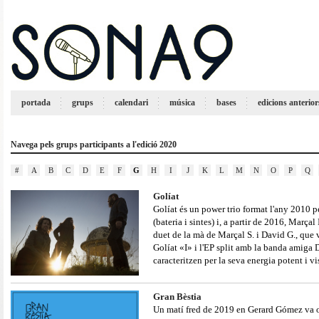
portada
grups
calendari
música
bases
edicions anterior
Navega pels grups participants a l'edició 2020
#
A
B
C
D
E
F
G
H
I
J
K
L
M
N
O
P
Q
Golíat
Golíat és un power trio format l'any 2010 pe
(bateria i sintes) i, a partir de 2016, Marçal
duet de la mà de Marçal S. i David G., que v
Golíat «I» i l'EP split amb la banda amiga
caracteritzen per la seva energia potent i v
Gran Bèstia
Un matí fred de 2019 en Gerard Gómez va or