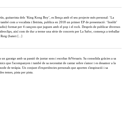
ín, guitarrista dels ‘King Kong Boy’, es llença amb el seu projecte més personal: ‘La
també com a vocalista i lletrista, publica en 2018 un primer EP de presentació: ‘Insòlit’
udio) format per 4 cançons que juguen amb el pop i el rock. Després de publicar diversos
 videoclips, així com de dur a terme una sèrie de concerts per La Safor, comença a treballar
 Roig (bateri
[...]
 un garatge amb sa passió de juntar sons i escoltar AtVersaris. Sa consolida gràcies a sa
mics que l'acompanyen i també de sa necessitat de cantar sobre s'amor i es desamor a la
ode de teràpia. Un conjunt d'experiències personals que aporten s'inspiració i sa
es temes, pista per pista.