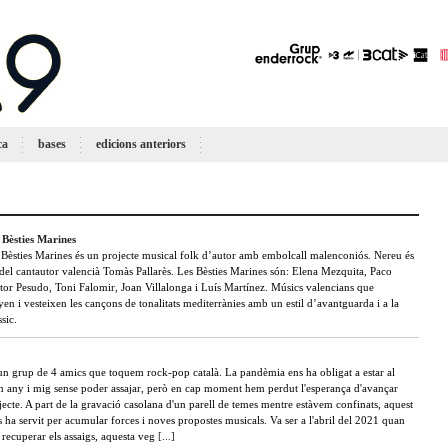
ca
bases
edicions anteriors
s Bèsties Marines
s Bèsties Marines és un projecte musical folk d’autor amb embolcall malenconiós. Nereu és
 del cantautor valencià Tomàs Pallarès. Les Bèsties Marines són: Elena Mezquita, Paco
tor Pesudo, Toni Falomir, Joan Villalonga i Luís Martínez. Músics valencians que
n i vesteixen les cançons de tonalitats mediterrànies amb un estil d’avantguarda i a la
sic.
un grup de 4 amics que toquem rock-pop català. La pandèmia ens ha obligat a estar al
un any i mig sense poder assajar, però en cap moment hem perdut l'esperança d'avançar
ecte. A part de la gravació casolana d'un parell de temes mentre estàvem confinats, aquest
 ha servit per acumular forces i noves propostes musicals. Va ser a l'abril del 2021 quan
recuperar els assaigs, aquesta veg
[...]