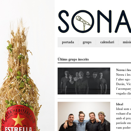
portada
grups
calendari
músi
Últims grups inscrits
Nereu i le
Nereu i le
l’alter ego
Durán, Víc
l’acompanye
vegada clàs
Ideal
Ideal som 
voltant d'
amb el proj
període ens
vam poder 