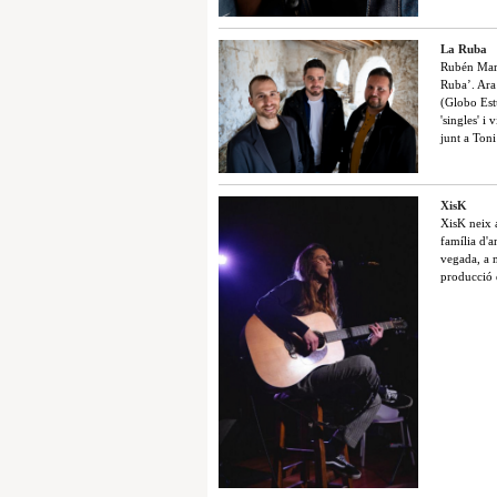
La Ruba
Rubén Mart
Ruba’. Ara 
(Globo Est
'singles' i
junt a Toni
XisK
XisK neix a
família d'a
vegada, a m
producció d