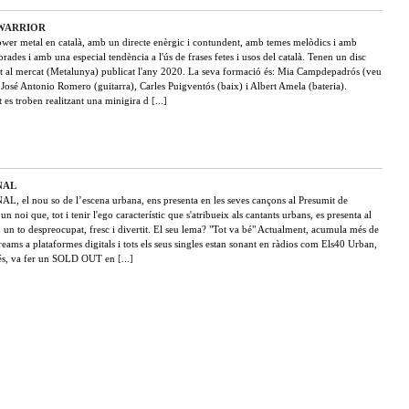
WARRIOR
wer metal en català, amb un directe enèrgic i contundent, amb temes melòdics i amb
borades i amb una especial tendència a l'ús de frases fetes i usos del català. Tenen un disc
t al mercat (Metalunya) publicat l'any 2020. La seva formació és: Mia Campdepadrós (veu
, José Antonio Romero (guitarra), Carles Puigventós (baix) i Albert Amela (bateria).
 es troben realitzant una minigira d
[...]
NAL
, el nou so de l’escena urbana, ens presenta en les seves cançons al Presumit de
un noi que, tot i tenir l'ego característic que s'atribueix als cantants urbans, es presenta al
 un to despreocupat, fresc i divertit. El seu lema? "Tot va bé" Actualment, acumula més de
eams a plataformes digitals i tots els seus singles estan sonant en ràdios com Els40 Urban,
més, va fer un SOLD OUT en
[...]