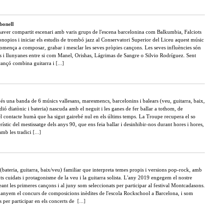
onell
haver compartit escenari amb varis grups de l'escena barcelonina com Balkumbia, Falciots
nopios i iniciar els estudis de trombó jazz al Conservatori Superior del Liceu aquest músic
comença a composar, grabar i mesclar les seves pròpies cançons. Les seves influències són
es i llunyanes entre si com Manel, Orishas, Lágrimas de Sangre o Silvio Rodríguez. Sent
 cançó combina guitarra i
[...]
́s una banda de 6 músics vallesans, maresmencs, barcelonins i balears (veu, guitarra, baix,
rdió diatònic i bateria) nascuda amb el neguit i les ganes de fer ballar a tothom, de
l contacte humà que ha sigut gairebé nul en els últims temps. La Troupe recupera el so
erístic del mestissatge dels anys 90, que ens feia ballar i desinhibir-nos durant hores i hores,
amb les tradici
[...]
(bateria, guitarra, baix/veu) familiar que interpreta temes propis i versions pop-rock, amb
s cuidats i protagonisme de la veu i la guitarra solista. L'any 2019 engegem el nostre
eant les primeres cançons i al juny som seleccionats per participar al festival Montcadasons.
anyem el concurs de composicions inèdites de l'escola Rockschool a Barcelona, i som
s per participar en els concerts de
[...]