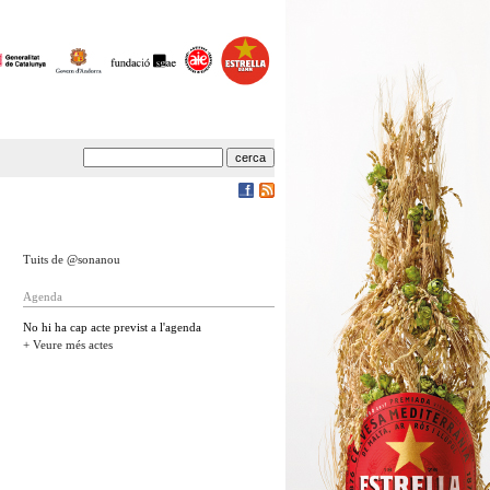
Tuits de @sonanou
Agenda
No hi ha cap acte previst a l'agenda
+ Veure més actes