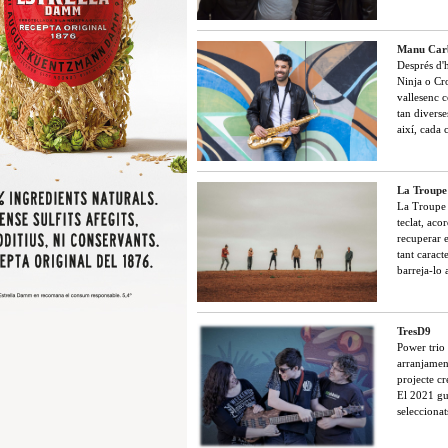
Manu Carb
Després d'
Ninja o Cro
vallesenc 
tan divers
així, cada
La Troupe
La Troupe e
teclat, aco
recuperar e
tant caract
barreja-lo 
TresD9
Power trio 
arranjament
projecte cr
El 2021 gu
seleccionat