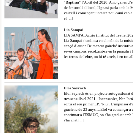
“Baptism” l’Abril del 2020. Amb ganes d’ex
de fer soroll al local, l'Ignasi parla amb la 
vaixell i començar junts un nou camí cap a 
el
[...]
Lia Sampai
LIA SAMPAI Actriu (Institut del Teatre, 20
Lia Sampai s’endinsa en el món de la músi
cançó d’autor. De manera gairebé instintiv
seves cançons, recolzant-se en la paraula i l
les terres de l'ebre, on hi té arrels, i en tot
Eloi Sayrach
Eloi Sayrach és un projecte autogestionat d
tres senzills el 2021 - Incansables, Nen Int
sortir el seu primer EP, "Niu". L'impulsor d'
gracienc de 23 anys. L'Eloi va començar a es
continuar a l'ESMUC, on s'ha graduat amb l
s'ha anat
[...]