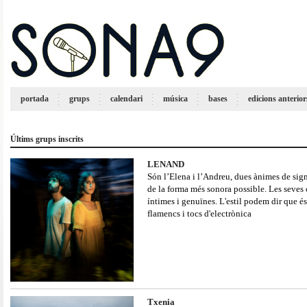
portada
grups
calendari
música
bases
edicions anterior
Últims grups inscrits
LENAND
Són l’Elena i l’Andreu, dues ànimes de sign
de la forma més sonora possible. Les seves 
íntimes i genuïnes. L'estil podem dir que és
flamencs i tocs d'electrònica
Txenia