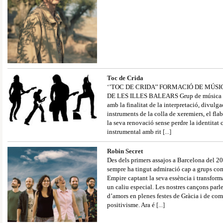
Toc de Crida
‘’TOC DE CRIDA’’ FORMACIÓ DE MÚS
DE LES ILLES BALEARS Grup de música d’a
amb la finalitat de la interpretació, divulg
instruments de la colla de xeremiers, el flab
la seva renovació sense perdre la identitat 
instrumental amb rit
[...]
Robin Secret
Des dels primers assajos a Barcelona del 2
sempre ha tingut admiració cap a grups c
Empire captant la seva essència i transfor
un caliu especial. Les nostres cançons parl
d’amors en plenes festes de Gràcia i de co
positivisme. Ara é
[...]