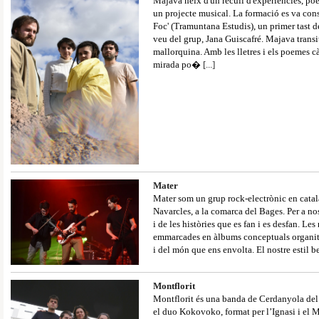
Majava neix d'un recull d'experiències, poem
un projecte musical. La formació es va con
Foc' (Tramuntana Estudis), un primer tast d
veu del grup, Jana Guiscafré. Majava transita
mallorquina. Amb les lletres i els poemes c
mirada po�
[...]
Mater
Mater som un grup rock-electrònic en català
Navarcles, a la comarca del Bages. Per a nos
i de les històries que es fan i es desfan. Le
emmarcades en àlbums conceptuals organit
i del món que ens envolta. El nostre estil b
Montflorit
Montflorit és una banda de Cerdanyola del
el duo Kokovoko, format per l’Ignasi i el M