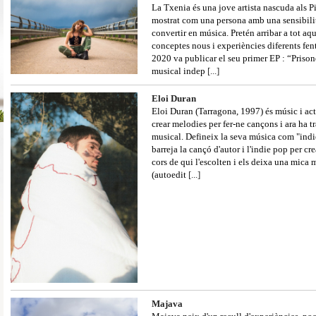
La Txenia és una jove artista nascuda als P
mostrat com una persona amb una sensibilit
convertir en música. Pretén arribar a tot aq
conceptes nous i experiències diferents fent
2020 va publicar el seu primer EP : “Prison
musical indep
[...]
Eloi Duran
Eloi Duran (Tarragona, 1997) és músic i actor
crear melodies per fer-ne cançons i ara ha t
musical. Defineix la seva música com "indie
barreja la cançó d'autor i l'indie pop per cr
cors de qui l'escolten i els deixa una mica 
(autoedit
[...]
Majava