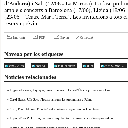
d’Andorra) i Salt (12/06 - La Mirona). La fase prelimi
amb els concerts a Barcelona (17/06), Lleida (18/06 
(23/06 – Teatre Mar i Terra). Les invitacions a tots e
reserva prèvia.
Imprimir
PDF
Enviar
Correcció
Navega per les etiquetes
sona9 2026
26sona9
joan cuadern
aluet
cristina monllau
Notícies relacionades
» Eugenia Correia, Esgleyes, Joan Cuadern i Orella d’Ós a la primera semifinal
» Carol Hazas, Ulls Secs i Tebals tanquen les preliminars a Palma
» Abril, Paula Milara i Planeta Codac actuen a la preliminar lleidatana
» El pop d’En Rick i Elo, i el punk-pop de Beni Dolores, a la vuitena preliminar
» Marta's, Júlia Sart i Eugenia Correia actuen a la preliminar andorrana