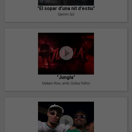
"El sopar d'una nit d'estiu"
Gemm Sol
"Jungla"
Maken Row, amb Gioba Fellini