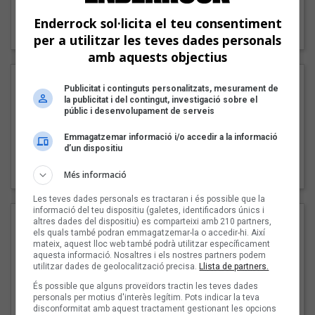
"Lo bueno y lo malo"
Enderrock sol·licita el teu consentiment
Carmen y María
per a utilitzar les teves dades personals
amb aquests objectius
Publicitat i continguts personalitzats, mesurament de
la publicitat i del contingut, investigació sobre el
públic i desenvolupament de serveis
Emmagatzemar informació i/o accedir a la informació
d’un dispositiu
"Posidònia"
Pep Álvarez amb Joan Muntaner (Xanguito)
Més informació
Les teves dades personals es tractaran i és possible que la
informació del teu dispositiu (galetes, identificadors únics i
altres dades del dispositiu) es comparteixi amb 210 partners,
els quals també podran emmagatzemar-la o accedir-hi. Així
mateix, aquest lloc web també podrà utilitzar específicament
aquesta informació. Nosaltres i els nostres partners podem
utilitzar dades de geolocalització precisa.
Llista de partners.
És possible que alguns proveïdors tractin les teves dades
personals per motius d'interès legítim. Pots indicar la teva
disconformitat amb aquest tractament gestionant les opcions