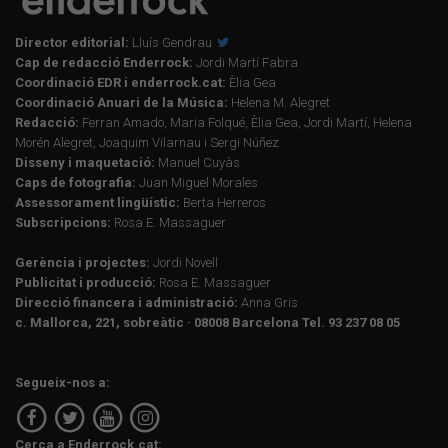
Director editorial:
Lluís Gendrau
Cap de redacció Enderrock:
Jordi Martí Fabra
Coordinació EDR i enderrock.cat:
Èlia Gea
Coordinació Anuari de la Música:
Helena M. Alegret
Redacció:
Ferran Amado, Maria Folqué, Èlia Gea, Jordi Martí, Helena
Morén Alegret, Joaquim Vilarnau i Sergi Núñez
Disseny i maquetació:
Manuel Cuyàs
Caps de fotografia:
Juan Miguel Morales
Assessorament lingüístic:
Berta Herreros
Subscripcions:
Rosa E. Massaguer
Gerència i projectes:
Jordi Novell
Publicitat i producció:
Rosa E. Massaguer
Direcció financera i administració:
Anna Gris
c. Mallorca, 221, sobreàtic · 08008 Barcelona Tel. 93 237 08 05
Segueix-nos a:
Cerca a Enderrock.cat: