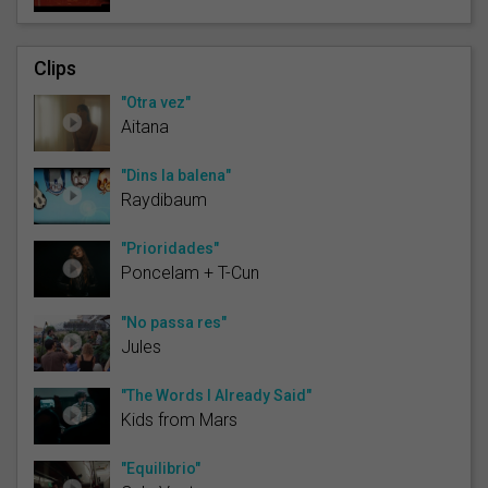
Clips
"Otra vez"
Aitana
"Dins la balena"
Raydibaum
"Prioridades"
Poncelam + T-Cun
"No passa res"
Jules
"The Words I Already Said"
Kids from Mars
"Equilibrio"