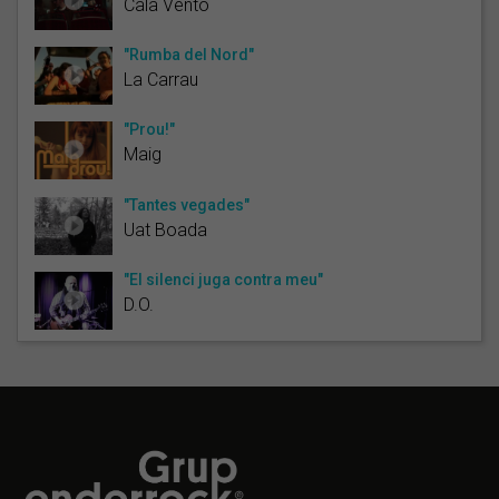
Cala Vento
"Rumba del Nord"
La Carrau
"Prou!"
Maig
"Tantes vegades"
Uat Boada
"El silenci juga contra meu"
D.O.