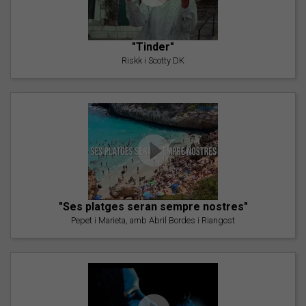
"Tinder"
Riskk i Scotty DK
"Ses platges seran sempre nostres"
Pepet i Marieta, amb Abril Bordes i Riangost