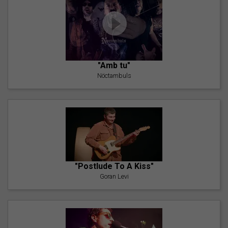
"Amb tu"
Nöctambuls
"Postlude To A Kiss"
Goran Levi