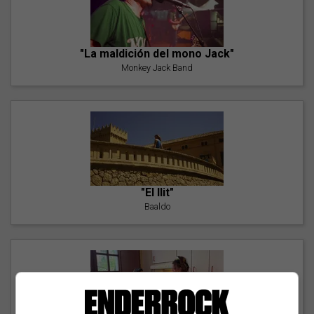
"La maldición del mono Jack"
Monkey Jack Band
"El llit"
Baaldo