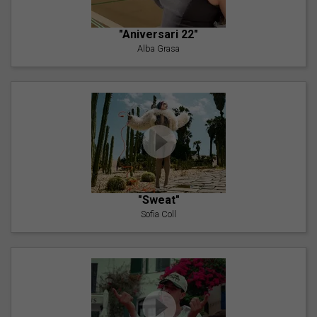
"Aniversari 22"
Alba Grasa
"Sweat"
Sofia Coll