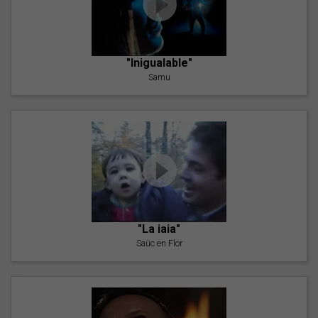
"Inigualable"
Samu
"La iaia"
Saüc en Flor