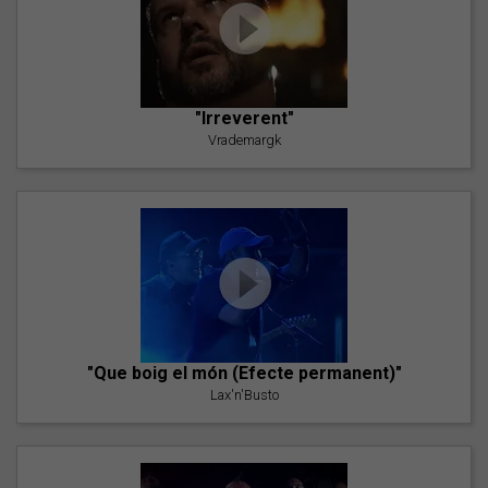
"Irreverent"
Vrademargk
"Que boig el món (Efecte permanent)"
Lax'n'Busto