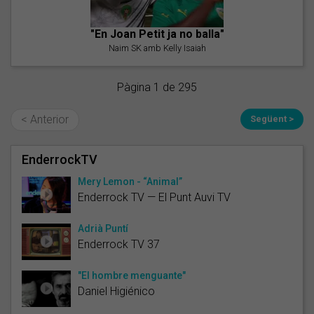
"En Joan Petit ja no balla"
Naim SK amb Kelly Isaiah
Pàgina 1 de 295
< Anterior
Següent >
EnderrockTV
Mery Lemon - “Animal”
Enderrock TV — El Punt Auvi TV
Adrià Puntí
Enderrock TV 37
"El hombre menguante"
Daniel Higiénico