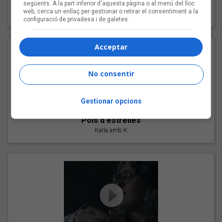
"Les cabres"
següents. A la part inferior d'aquesta pàgina o al menú del lloc
web, cerca un enllaç per gestionar o retirar el consentiment a la
94 Rules amb Compte
configuració de privadesa i de galetes.
Acceptar
No consentir
Gestionar opcions
"Pols d'estrelles"
Karla amb K