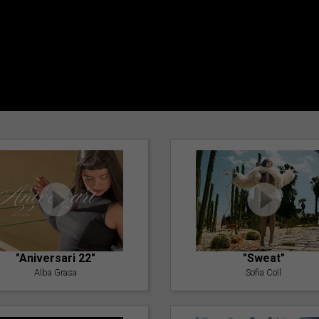
"Aniversari 22"
"Sweat"
Alba Grasa
Sofia Coll