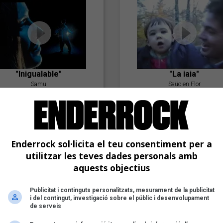
"Inigualable"
"La iaia"
Samu
Saüc en Flor
Enderrock sol·licita el teu consentiment per a
utilitzar les teves dades personals amb
aquests objectius
Publicitat i continguts personalitzats, mesurament de la publicitat
"Postlude To A Kiss"
i del contingut, investigació sobre el públic i desenvolupament
Goran Levi
de serveis
"Amb tu"
Nöctambuls