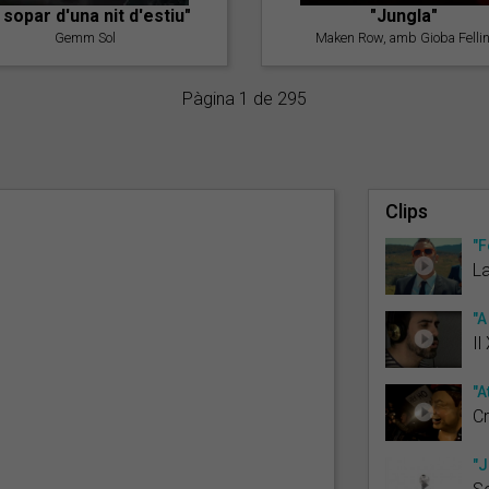
l sopar d'una nit d'estiu"
"Jungla"
Gemm Sol
Maken Row, amb Gioba Fellin
Pàgina 1 de 295
Clips
"F
La
"A
Il
"A
Cr
"J