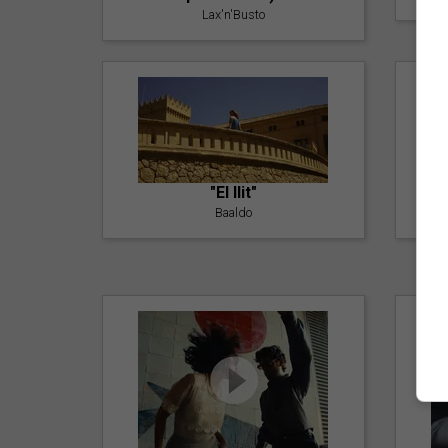
Lax'n'Busto
"El llit"
Baaldo