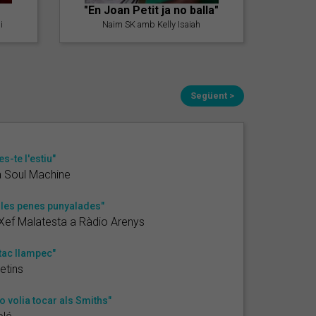
"En Joan Petit ja no balla"
i
Naim SK amb Kelly Isaiah
Següent >
es-te l'estiu"
 Soul Machine
 les penes punyalades"
 Xef Malatesta a Ràdio Arenys
tac llampec"
etins
o volia tocar als Smiths"