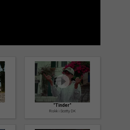
"Tinder"
Riskk i Scotty DK