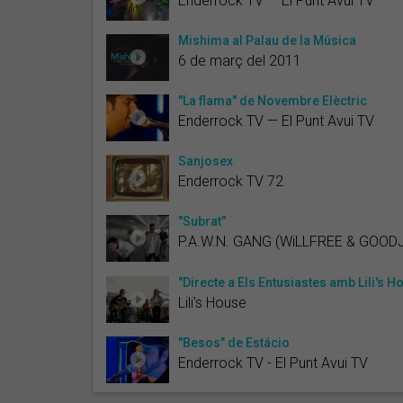
Enderrock TV — El Punt Avui TV
Mishima al Palau de la Música
6 de març del 2011
"La flama" de Novembre Elèctric
Enderrock TV — El Punt Avui TV
Sanjosex
Enderrock TV 72
"Subrat"
P.A.W.N. GANG (WiLLFREE & GOODJ
"Directe a Els Entusiastes amb Lili's H
Lili's House
"Besos" de Estácio
Enderrock TV - El Punt Avui TV