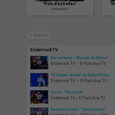
"Pols d'estrelles"
"E
Karla amb K
< Anterior
EnderrockTV
Derrumband - “Mariner de Ribera”
Enderrock TV – El Punt Avui TV
"El viatger oblidat" de Ràdio Pícnic
Enderrock TV — El Punt Avui TV
Llorer - "Moviment”
Enderrock TV / El Punt Avui TV
Pachawa Sound - “Deixa’t portar”