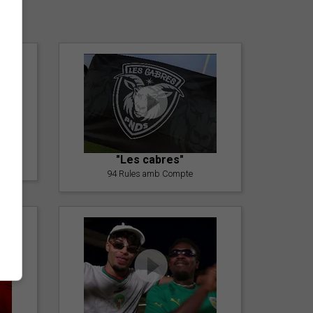
er
"Les cabres"
94 Rules amb Compte