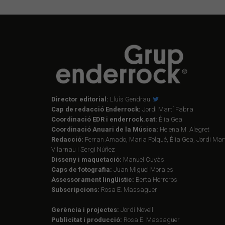
Director editorial:
Lluís Gendrau
Cap de redacció Enderrock:
Jordi Martí Fabra
Coordinació EDR i enderrock.cat:
Èlia Gea
Coordinació Anuari de la Música:
Helena M. Alegret
Redacció:
Ferran Amado, Maria Folqué, Èlia Gea, Jordi Mart
Vilarnau i Sergi Núñez
Disseny i maquetació:
Manuel Cuyàs
Caps de fotografia:
Juan Miguel Morales
Assessorament lingüístic:
Berta Herreros
Subscripcions:
Rosa E. Massaguer
Gerència i projectes:
Jordi Novell
Publicitat i producció:
Rosa E. Massaguer