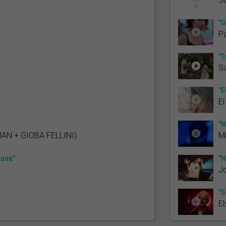
S
"G
P
"T
Sa
"E
El
"M
AN + GIOBA FELLINI)
M
ouse"
"N
J
"S
El