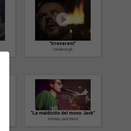
"Irreverent"
Vrademargk
"La maldición del mono Jack"
Monkey Jack Band