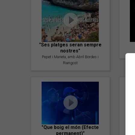
"Ses platges seran sempre
nostres"
Pepet i Marieta, amb Abril Bordes i
Riangost
"Que boig el món (Efecte
permanent)"