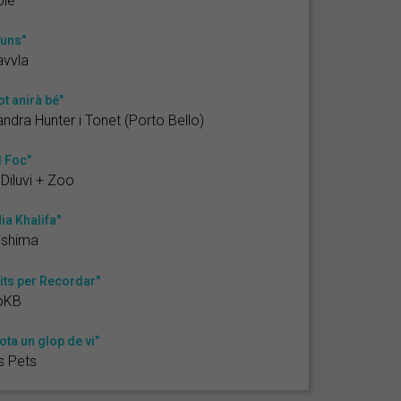
olé
uns"
avvla
ot anirà bé"
ndra Hunter i Tonet (Porto Bello)
l Foc"
 Diluvi + Zoo
ia Khalifa"
ishima
its per Recordar"
oKB
ota un glop de vi"
s Pets