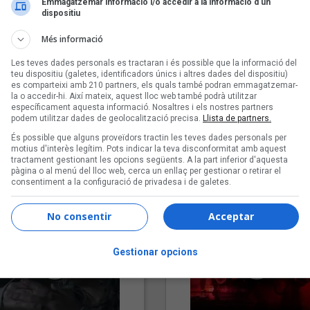
Emmagatzemar informació i/o accedir a la informació d’un
dispositiu
Més informació
Les teves dades personals es tractaran i és possible que la informació del
teu dispositiu (galetes, identificadors únics i altres dades del dispositiu)
es comparteixi amb 210 partners, els quals també podran emmagatzemar-
la o accedir-hi. Així mateix, aquest lloc web també podrà utilitzar
específicament aquesta informació. Nosaltres i els nostres partners
podem utilitzar dades de geolocalització precisa.
Llista de partners.
"Lo bueno y lo malo"
"Posidònia"
És possible que alguns proveïdors tractin les teves dades personals per
Carmen y María
Pep Álvarez amb Joan Muntan
motius d'interès legítim. Pots indicar la teva disconformitat amb aquest
tractament gestionant les opcions següents. A la part inferior d'aquesta
(Xanguito)
pàgina o al menú del lloc web, cerca un enllaç per gestionar o retirar el
consentiment a la configuració de privadesa i de galetes.
No consentir
Acceptar
Gestionar opcions