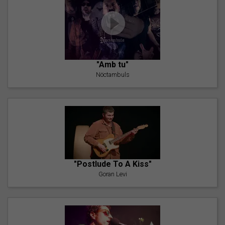
"Amb tu"
Nöctambuls
"Postlude To A Kiss"
Goran Levi