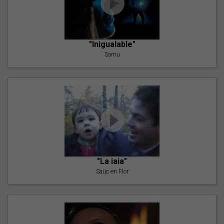
"Inigualable"
Samu
"La iaia"
Saüc en Flor