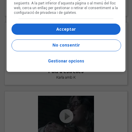
"Les cabres"
següents. A la part inferior d'aquesta pàgina o al menú del lloc
web, cerca un enllaç per gestionar o retirar el consentiment a la
94 Rules amb Compte
configuració de privadesa i de galetes.
Acceptar
No consentir
Gestionar opcions
"Pols d'estrelles"
Karla amb K