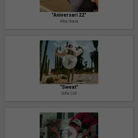
"Aniversari 22"
Alba Grasa
"Sweat"
Sofia Coll