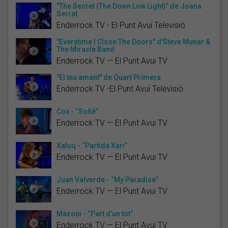
"The Secret (The Down Low Light)" de Joana
Serrat
Enderrock TV - El Punt Avui Televisió
"Everytime I Close The Doors" d'Steve Munar &
The Miracle Band
Enderrock TV — El Punt Avui TV
"El teu amant" de Quart Primera
Enderrock TV -El Punt Avui Televisió
Cox - “Soñé”
Enderrock TV — El Punt Avui TV
Xaluq - “Partida Xari”
Enderrock TV — El Punt Avui TV
Juan Valverde - “My Paradise”
Enderrock TV — El Punt Avui TV
Mazoni - “Part d’un tot”
Enderrock TV — El Punt Avui TV