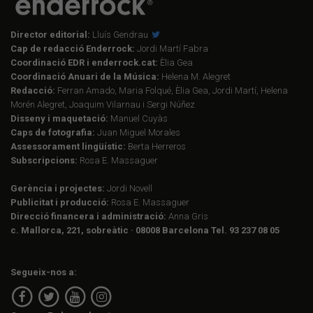
Director editorial:
Lluís Gendrau
Cap de redacció Enderrock:
Jordi Martí Fabra
Coordinació EDR i enderrock.cat:
Èlia Gea
Coordinació Anuari de la Música:
Helena M. Alegret
Redacció:
Ferran Amado, Maria Folqué, Èlia Gea, Jordi Martí, Helena
Morén Alegret, Joaquim Vilarnau i Sergi Núñez
Disseny i maquetació:
Manuel Cuyàs
Caps de fotografia:
Juan Miguel Morales
Assessorament lingüístic:
Berta Herreros
Subscripcions:
Rosa E. Massaguer
Gerència i projectes:
Jordi Novell
Publicitat i producció:
Rosa E. Massaguer
Direcció financera i administració:
Anna Gris
c. Mallorca, 221, sobreàtic · 08008 Barcelona Tel. 93 237 08 05
Segueix-nos a: