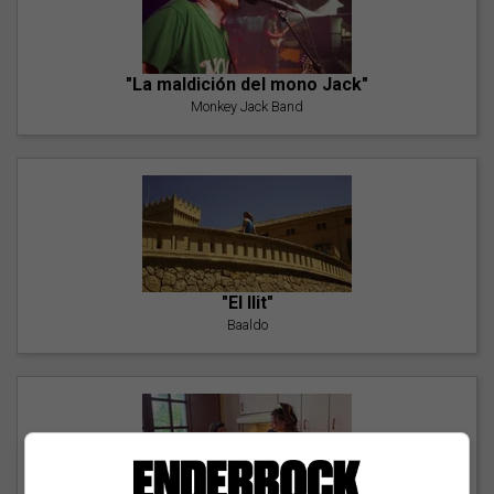
"La maldición del mono Jack"
Monkey Jack Band
"El llit"
Baaldo