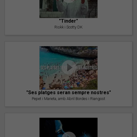
"Tinder"
Riskk i Scotty DK
"Ses platges seran sempre nostres"
Pepet i Marieta, amb Abril Bordes i Riangost