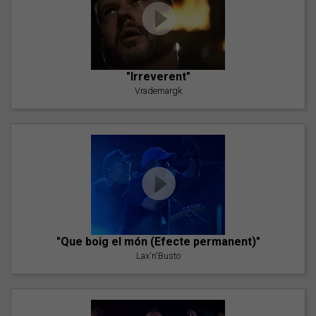
"Irreverent"
Vrademargk
"Que boig el món (Efecte permanent)"
Lax'n'Busto