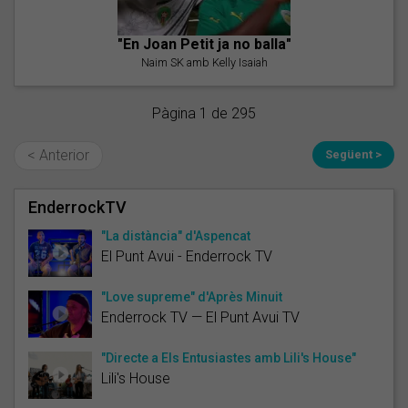
"En Joan Petit ja no balla"
Naim SK amb Kelly Isaiah
Pàgina 1 de 295
< Anterior
Següent >
EnderrockTV
"La distància" d'Aspencat
El Punt Avui - Enderrock TV
"Love supreme" d'Après Minuit
Enderrock TV — El Punt Avui TV
"Directe a Els Entusiastes amb Lili's House"
Lili's House