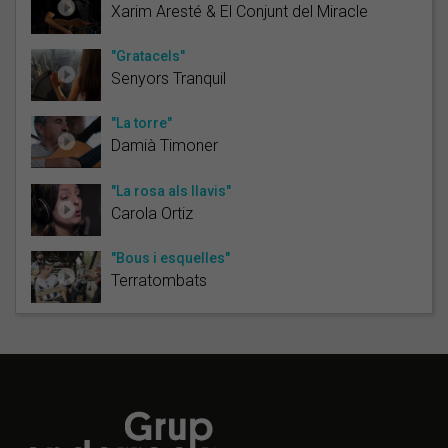
Xarim Aresté & El Conjunt del Miracle
"Gratacels"
Senyors Tranquil
"La torre"
Damià Timoner
"La rosa als llavis"
Carola Ortiz
"Bous i esquelles"
Terratombats