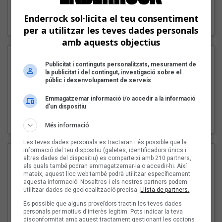
"Lo bueno y lo malo"
Enderrock sol·licita el teu consentiment
Carmen y María
per a utilitzar les teves dades personals
amb aquests objectius
Publicitat i continguts personalitzats, mesurament de
la publicitat i del contingut, investigació sobre el
públic i desenvolupament de serveis
Emmagatzemar informació i/o accedir a la informació
d’un dispositiu
"Posidònia"
Pep Álvarez amb Joan Muntaner (Xanguito)
Més informació
Les teves dades personals es tractaran i és possible que la
informació del teu dispositiu (galetes, identificadors únics i
altres dades del dispositiu) es comparteixi amb 210 partners,
els quals també podran emmagatzemar-la o accedir-hi. Així
mateix, aquest lloc web també podrà utilitzar específicament
aquesta informació. Nosaltres i els nostres partners podem
utilitzar dades de geolocalització precisa.
Llista de partners.
És possible que alguns proveïdors tractin les teves dades
personals per motius d'interès legítim. Pots indicar la teva
disconformitat amb aquest tractament gestionant les opcions