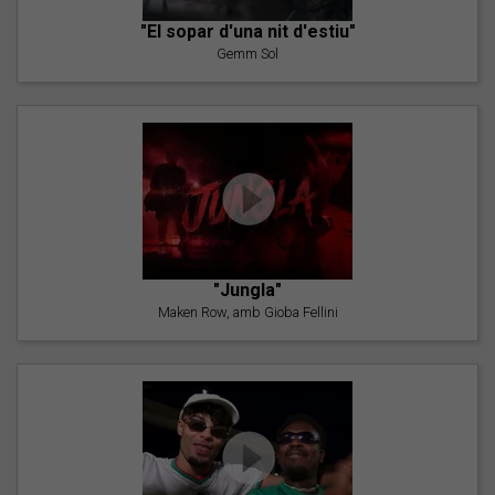
"El sopar d'una nit d'estiu"
Gemm Sol
"Jungla"
Maken Row, amb Gioba Fellini