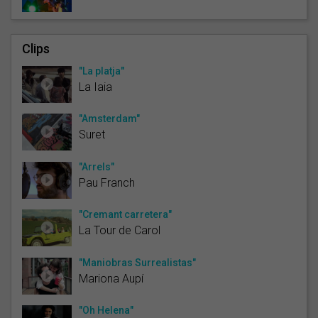
Clips
"La platja"
La Iaia
"Amsterdam"
Suret
"Arrels"
Pau Franch
"Cremant carretera"
La Tour de Carol
"Maniobras Surrealistas"
Mariona Aupí
"Oh Helena"