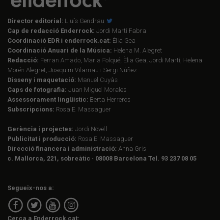
Director editorial:
Lluís Gendrau
Cap de redacció Enderrock:
Jordi Martí Fabra
Coordinació EDR i enderrock.cat:
Èlia Gea
Coordinació Anuari de la Música:
Helena M. Alegret
Redacció:
Ferran Amado, Maria Folqué, Èlia Gea, Jordi Martí, Helena
Morén Alegret, Joaquim Vilarnau i Sergi Núñez
Disseny i maquetació:
Manuel Cuyàs
Caps de fotografia:
Juan Miguel Morales
Assessorament lingüístic:
Berta Herreros
Subscripcions:
Rosa E. Massaguer
Gerència i projectes:
Jordi Novell
Publicitat i producció:
Rosa E. Massaguer
Direcció financera i administració:
Anna Gris
c. Mallorca, 221, sobreàtic · 08008 Barcelona Tel. 93 237 08 05
Segueix-nos a:
Cerca a Enderrock.cat: