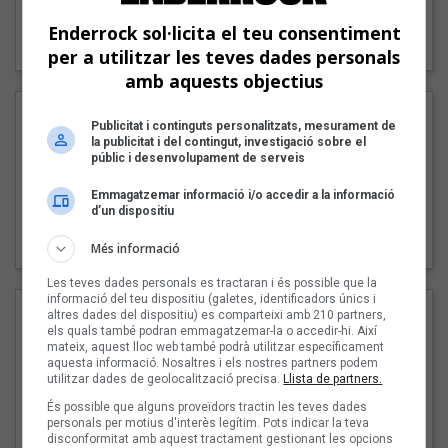
"Lo bueno y lo malo"
Enderrock sol·licita el teu consentiment
Carmen y María
per a utilitzar les teves dades personals
amb aquests objectius
Publicitat i continguts personalitzats, mesurament de
la publicitat i del contingut, investigació sobre el
públic i desenvolupament de serveis
Emmagatzemar informació i/o accedir a la informació
d’un dispositiu
"Posidònia"
Pep Álvarez amb Joan Muntaner (Xanguito)
Més informació
Les teves dades personals es tractaran i és possible que la
informació del teu dispositiu (galetes, identificadors únics i
altres dades del dispositiu) es comparteixi amb 210 partners,
els quals també podran emmagatzemar-la o accedir-hi. Així
mateix, aquest lloc web també podrà utilitzar específicament
aquesta informació. Nosaltres i els nostres partners podem
utilitzar dades de geolocalització precisa.
Llista de partners.
És possible que alguns proveïdors tractin les teves dades
personals per motius d'interès legítim. Pots indicar la teva
disconformitat amb aquest tractament gestionant les opcions