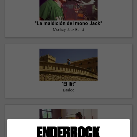
"La maldición del mono Jack"
Monkey Jack Band
"El llit"
Baaldo