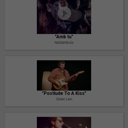
"Amb tu"
Nöctambuls
"Postlude To A Kiss"
Goran Levi