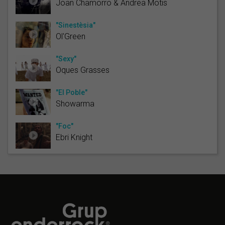
Joan Chamorro & Andrea Motis
"Sinestèsia"
Ol'Green
"Sexy"
Oques Grasses
"El Poble"
Showarma
"Foc"
Ebri Knight