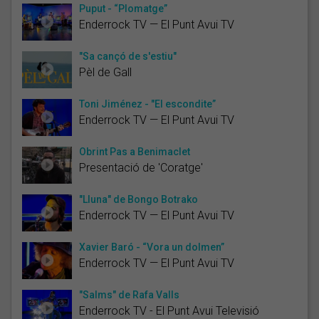
Puput - “Plomatge”
Enderrock TV — El Punt Avui TV
"Sa cançó de s'estiu"
Pèl de Gall
Toni Jiménez - "El escondite”
Enderrock TV — El Punt Avui TV
Obrint Pas a Benimaclet
Presentació de 'Coratge'
"Lluna" de Bongo Botrako
Enderrock TV — El Punt Avui TV
Xavier Baró - “Vora un dolmen”
Enderrock TV — El Punt Avui TV
"Salms" de Rafa Valls
Enderrock TV - El Punt Avui Televisió