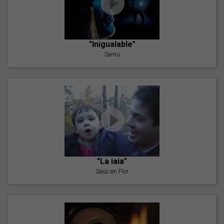
"Inigualable"
Samu
"La iaia"
Saüc en Flor