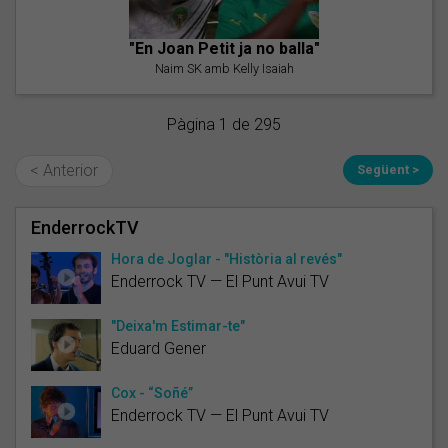
"En Joan Petit ja no balla"
Naim SK amb Kelly Isaiah
Pàgina 1 de 295
< Anterior
Següent >
EnderrockTV
Hora de Joglar - "Història al revés"
Enderrock TV — El Punt Avui TV
"Deixa'm Estimar-te"
Eduard Gener
Cox - “Soñé”
Enderrock TV — El Punt Avui TV