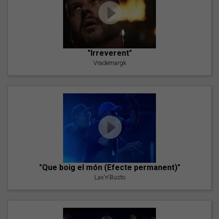
"Irreverent"
Vrademargk
"Que boig el món (Efecte permanent)"
Lax'n'Busto