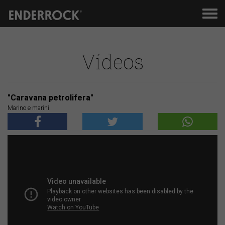
Men
de
nav
Vídeos
"Caravana petrolifera"
Marino e marini