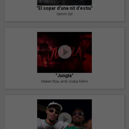
"El sopar d'una nit d'estiu"
Gemm Sol
"Jungla"
Maken Row, amb Gioba Fellini