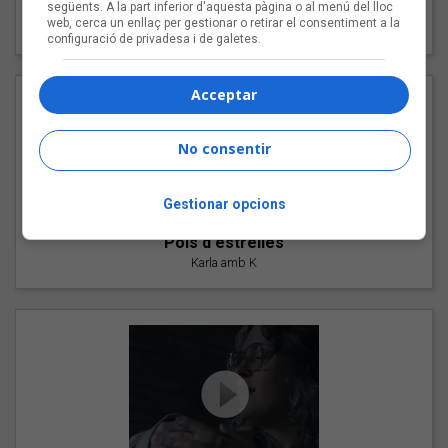
"Les cabres"
següents. A la part inferior d'aquesta pàgina o al menú del lloc
web, cerca un enllaç per gestionar o retirar el consentiment a la
94 Rules amb Compte
configuració de privadesa i de galetes.
Acceptar
No consentir
Gestionar opcions
"Pols d'estrelles"
Karla amb K