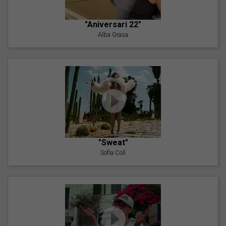
"Aniversari 22"
Alba Grasa
"Sweat"
Sofia Coll