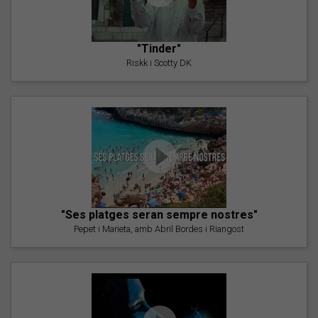
"Tinder"
Riskk i Scotty DK
"Ses platges seran sempre nostres"
Pepet i Marieta, amb Abril Bordes i Riangost