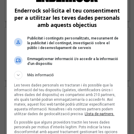
"Lo bueno y lo malo"
Enderrock sol·licita el teu consentiment
Carmen y María
per a utilitzar les teves dades personals
amb aquests objectius
Publicitat i continguts personalitzats, mesurament de
la publicitat i del contingut, investigació sobre el
públic i desenvolupament de serveis
Emmagatzemar informació i/o accedir a la informació
d’un dispositiu
"Posidònia"
Pep Álvarez amb Joan Muntaner (Xanguito)
Més informació
Les teves dades personals es tractaran i és possible que la
informació del teu dispositiu (galetes, identificadors únics i
altres dades del dispositiu) es comparteixi amb 210 partners,
els quals també podran emmagatzemar-la o accedir-hi. Així
mateix, aquest lloc web també podrà utilitzar específicament
aquesta informació. Nosaltres i els nostres partners podem
utilitzar dades de geolocalització precisa.
Llista de partners.
És possible que alguns proveïdors tractin les teves dades
personals per motius d'interès legítim. Pots indicar la teva
disconformitat amb aquest tractament gestionant les opcions