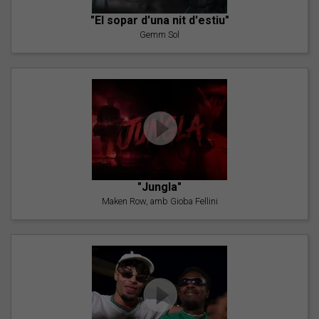
"El sopar d'una nit d'estiu"
Gemm Sol
"Jungla"
Maken Row, amb Gioba Fellini