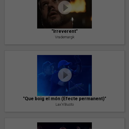
"Irreverent"
Vrademargk
"Que boig el món (Efecte permanent)"
Lax'n'Busto