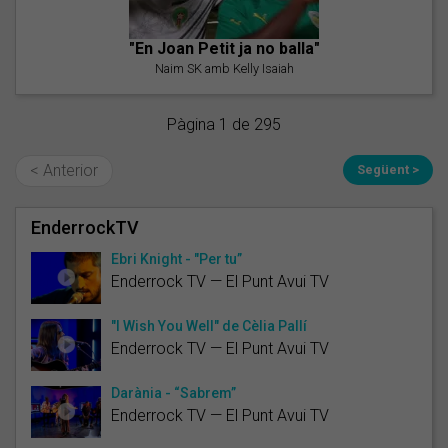
"En Joan Petit ja no balla"
Naim SK amb Kelly Isaiah
Pàgina 1 de 295
< Anterior
Següent >
EnderrockTV
Ebri Knight - "Per tu”
Enderrock TV — El Punt Avui TV
"I Wish You Well" de Cèlia Pallí
Enderrock TV — El Punt Avui TV
Darània - “Sabrem”
Enderrock TV — El Punt Avui TV