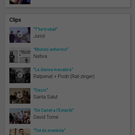
Clips
"T'he trobat"
Juriol
"Mundo enfermo"
Nativa
"La dansa macabra"
Ratpenat + Podri (Rat-zinger)
"Oasis"
Santa Salut
"De Canet a l'Estartit"
David Torné
"Tot és mentida"