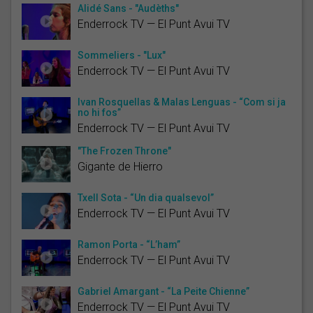
Alidé Sans - "Audèths"
Enderrock TV — El Punt Avui TV
Sommeliers - "Lux"
Enderrock TV — El Punt Avui TV
Ivan Rosquellas & Malas Lenguas - “Com si ja
no hi fos”
Enderrock TV — El Punt Avui TV
"The Frozen Throne"
Gigante de Hierro
Txell Sota - “Un dia qualsevol”
Enderrock TV — El Punt Avui TV
Ramon Porta - “L’ham”
Enderrock TV — El Punt Avui TV
Gabriel Amargant - “La Peite Chienne”
Enderrock TV — El Punt Avui TV