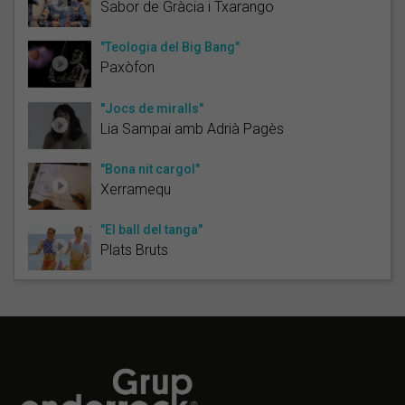
Sabor de Gràcia i Txarango
"Teologia del Big Bang"
Paxòfon
"Jocs de miralls"
Lia Sampai amb Adrià Pagès
"Bona nit cargol"
Xerramequ
"El ball del tanga"
Plats Bruts