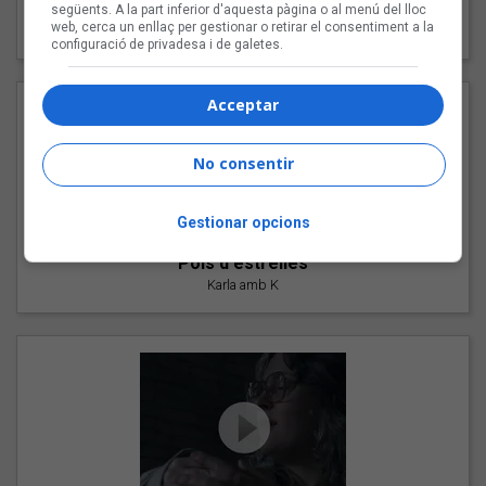
"Les cabres"
següents. A la part inferior d'aquesta pàgina o al menú del lloc
web, cerca un enllaç per gestionar o retirar el consentiment a la
94 Rules amb Compte
configuració de privadesa i de galetes.
Acceptar
No consentir
Gestionar opcions
"Pols d'estrelles"
Karla amb K