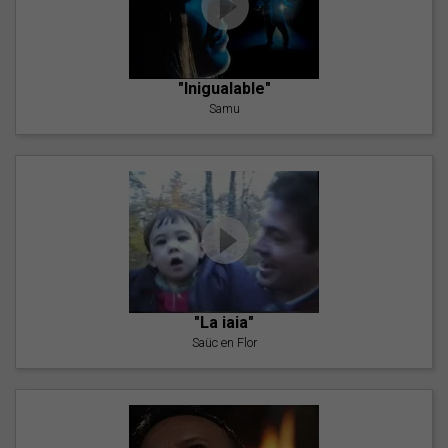
"Inigualable"
Samu
"La iaia"
Saüc en Flor