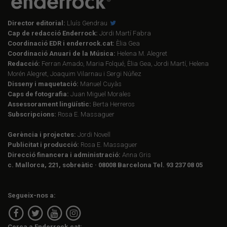
Director editorial:
Lluís Gendrau
Cap de redacció Enderrock:
Jordi Martí Fabra
Coordinació EDR i enderrock.cat:
Èlia Gea
Coordinació Anuari de la Música:
Helena M. Alegret
Redacció:
Ferran Amado, Maria Folqué, Èlia Gea, Jordi Martí, Helena
Morén Alegret, Joaquim Vilarnau i Sergi Núñez
Disseny i maquetació:
Manuel Cuyàs
Caps de fotografia:
Juan Miguel Morales
Assessorament lingüístic:
Berta Herreros
Subscripcions:
Rosa E. Massaguer
Gerència i projectes:
Jordi Novell
Publicitat i producció:
Rosa E. Massaguer
Direcció financera i administració:
Anna Gris
c. Mallorca, 221, sobreàtic · 08008 Barcelona Tel. 93 237 08 05
Segueix-nos a:
Cerca a Enderrock.cat: