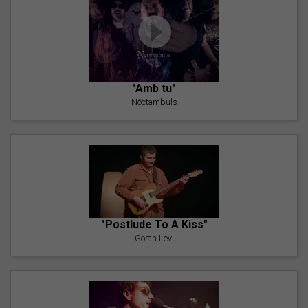
"Amb tu"
Nöctambuls
"Postlude To A Kiss"
Goran Levi