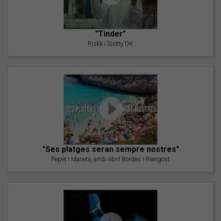
"Tinder"
Riskk i Scotty DK
"Ses platges seran sempre nostres"
Pepet i Marieta, amb Abril Bordes i Riangost