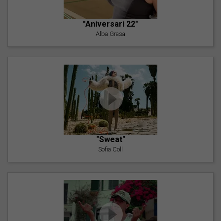
"Aniversari 22"
Alba Grasa
"Sweat"
Sofia Coll