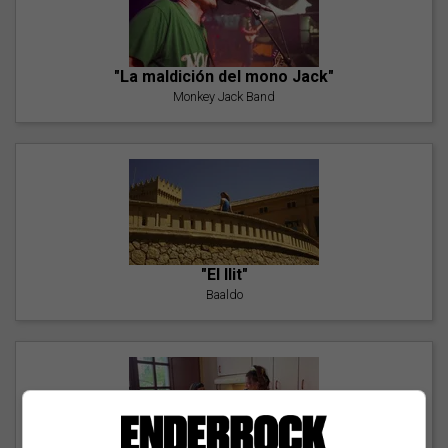
"La maldición del mono Jack"
Monkey Jack Band
"El llit"
Baaldo