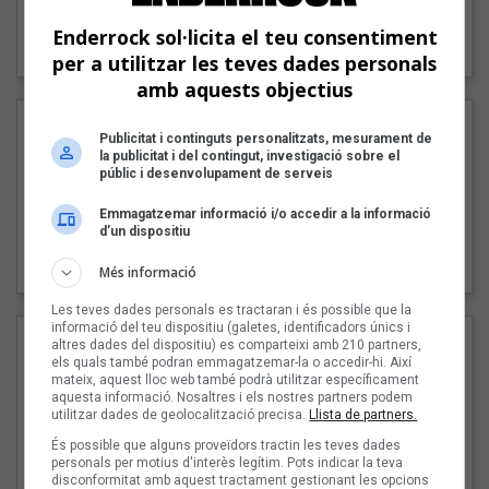
"Lo bueno y lo malo"
Enderrock sol·licita el teu consentiment
Carmen y María
per a utilitzar les teves dades personals
amb aquests objectius
Publicitat i continguts personalitzats, mesurament de
la publicitat i del contingut, investigació sobre el
públic i desenvolupament de serveis
Emmagatzemar informació i/o accedir a la informació
d’un dispositiu
"Posidònia"
Pep Álvarez amb Joan Muntaner (Xanguito)
Més informació
Les teves dades personals es tractaran i és possible que la
informació del teu dispositiu (galetes, identificadors únics i
altres dades del dispositiu) es comparteixi amb 210 partners,
els quals també podran emmagatzemar-la o accedir-hi. Així
mateix, aquest lloc web també podrà utilitzar específicament
aquesta informació. Nosaltres i els nostres partners podem
utilitzar dades de geolocalització precisa.
Llista de partners.
És possible que alguns proveïdors tractin les teves dades
personals per motius d'interès legítim. Pots indicar la teva
disconformitat amb aquest tractament gestionant les opcions