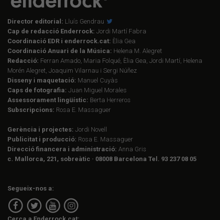
Director editorial:
Lluís Gendrau
Cap de redacció Enderrock:
Jordi Martí Fabra
Coordinació EDR i enderrock.cat:
Èlia Gea
Coordinació Anuari de la Música:
Helena M. Alegret
Redacció:
Ferran Amado, Maria Folqué, Èlia Gea, Jordi Martí, Helena
Morén Alegret, Joaquim Vilarnau i Sergi Núñez
Disseny i maquetació:
Manuel Cuyàs
Caps de fotografia:
Juan Miguel Morales
Assessorament lingüístic:
Berta Herreros
Subscripcions:
Rosa E. Massaguer
Gerència i projectes:
Jordi Novell
Publicitat i producció:
Rosa E. Massaguer
Direcció financera i administració:
Anna Gris
c. Mallorca, 221, sobreàtic · 08008 Barcelona Tel. 93 237 08 05
Segueix-nos a:
Cerca a Enderrock.cat: