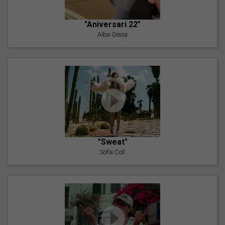
"Aniversari 22"
Alba Grasa
"Sweat"
Sofia Coll