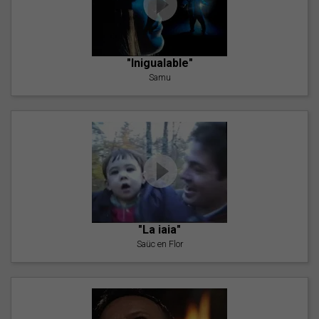
"Inigualable"
Samu
"La iaia"
Saüc en Flor