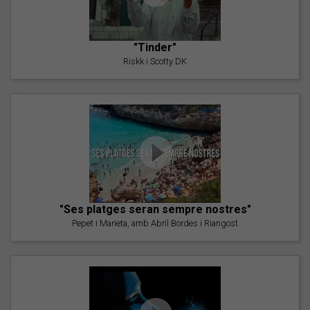
"Tinder"
Riskk i Scotty DK
"Ses platges seran sempre nostres"
Pepet i Marieta, amb Abril Bordes i Riangost