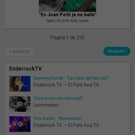
"En Joan Petit ja no balla"
Naim SK amb Kelly Isaiah
Pàgina 1 de 295
< Anterior
Següent >
EnderrockTV
Gemma Humet - "Les lleis del teu cos”
Enderrock TV — El Punt Avui TV
"Com tronc corrent avall"
Leonmanso
Toni Xuclà - “Bombolles”
Enderrock TV — El Punt Avui TV