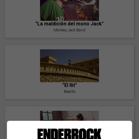
"La maldición del mono Jack"
Monkey Jack Band
"El llit"
Baaldo