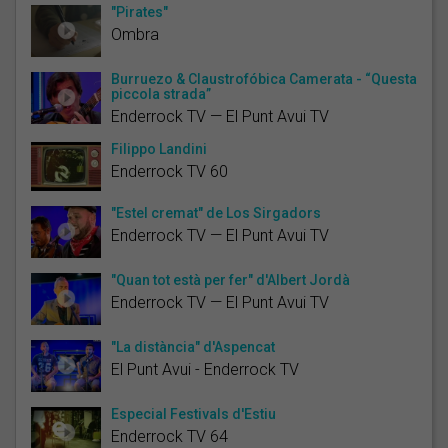
"Pirates"
Ombra
Burruezo & Claustrofóbica Camerata - “Questa
piccola strada”
Enderrock TV — El Punt Avui TV
Filippo Landini
Enderrock TV 60
"Estel cremat" de Los Sirgadors
Enderrock TV — El Punt Avui TV
"Quan tot està per fer" d'Albert Jordà
Enderrock TV — El Punt Avui TV
"La distància" d'Aspencat
El Punt Avui - Enderrock TV
Especial Festivals d'Estiu
Enderrock TV 64