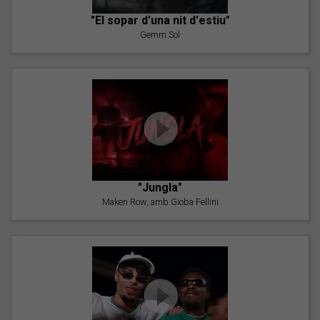
"El sopar d'una nit d'estiu"
Gemm Sol
"Jungla"
Maken Row, amb Gioba Fellini