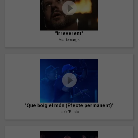
"Irreverent"
Vrademargk
"Que boig el món (Efecte permanent)"
Lax'n'Busto