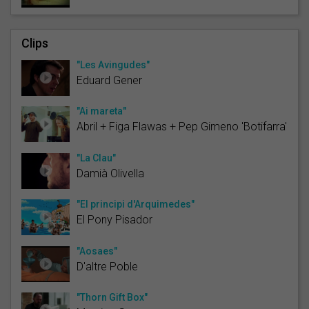
Clips
"Les Avingudes"
Eduard Gener
"Ai mareta"
Abril + Figa Flawas + Pep Gimeno 'Botifarra'
"La Clau"
Damià Olivella
"El principi d'Arquimedes"
El Pony Pisador
"Aosaes"
D'altre Poble
"Thorn Gift Box"