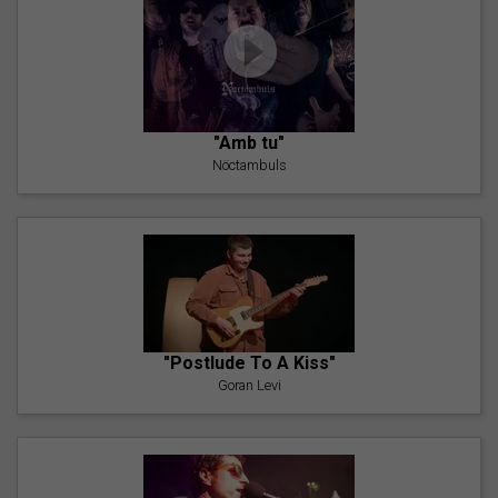
"Amb tu"
Nöctambuls
"Postlude To A Kiss"
Goran Levi