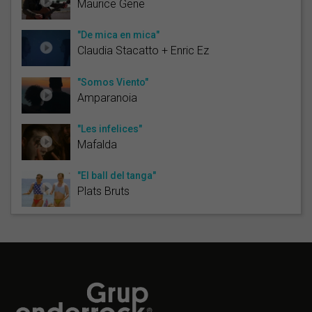
Maurice Gene
"De mica en mica"
Claudia Stacatto + Enric Ez
"Somos Viento"
Amparanoia
"Les infelices"
Mafalda
"El ball del tanga"
Plats Bruts