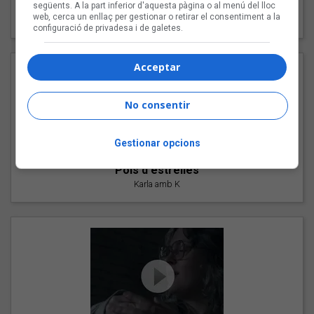
"Les cabres"
següents. A la part inferior d'aquesta pàgina o al menú del lloc
web, cerca un enllaç per gestionar o retirar el consentiment a la
94 Rules amb Compte
configuració de privadesa i de galetes.
Acceptar
No consentir
Gestionar opcions
"Pols d'estrelles"
Karla amb K