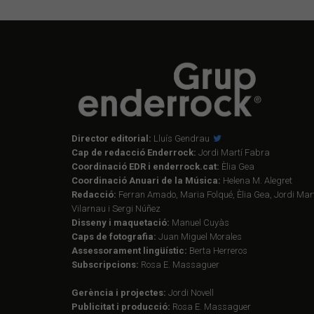
Director editorial:
Lluís Gendrau
Cap de redacció Enderrock:
Jordi Martí Fabra
Coordinació EDR i enderrock.cat:
Èlia Gea
Coordinació Anuari de la Música:
Helena M. Alegret
Redacció:
Ferran Amado, Maria Folqué, Èlia Gea, Jordi Mart
Vilarnau i Sergi Núñez
Disseny i maquetació:
Manuel Cuyàs
Caps de fotografia:
Juan Miguel Morales
Assessorament lingüístic:
Berta Herreros
Subscripcions:
Rosa E. Massaguer
Gerència i projectes:
Jordi Novell
Publicitat i producció:
Rosa E. Massaguer