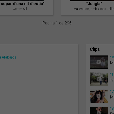
l sopar d'una nit d'estiu"
"Jungla"
Gemm Sol
Maken Row, amb Gioba Fellin
Pàgina 1 de 295
Clips
u Alabajos
"M
M
"T
Iv
"C
M
"B