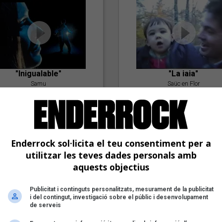
"Inigualable"
"La iaia"
Samu
Saüc en Flor
Enderrock sol·licita el teu consentiment per a
utilitzar les teves dades personals amb
aquests objectius
Publicitat i continguts personalitzats, mesurament de la publicitat
"Postlude To A Kiss"
i del contingut, investigació sobre el públic i desenvolupament
Goran Levi
de serveis
"Amb tu"
Nöctambuls