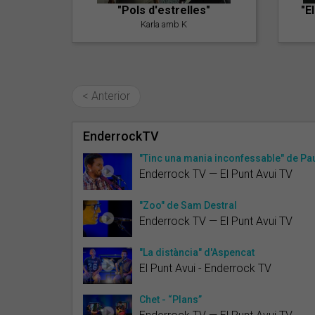
"Pols d'estrelles"
"E
Karla amb K
< Anterior
EnderrockTV
"Tinc una mania inconfessable" de Pa
Enderrock TV — El Punt Avui TV
"Zoo" de Sam Destral
Enderrock TV — El Punt Avui TV
"La distància" d'Aspencat
El Punt Avui - Enderrock TV
Chet - “Plans”