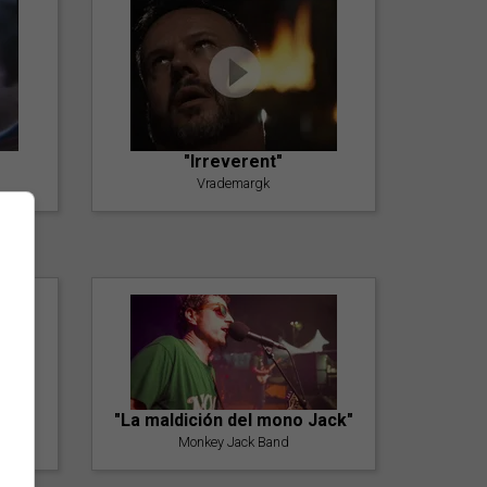
"Irreverent"
Vrademargk
"La maldición del mono Jack"
Monkey Jack Band