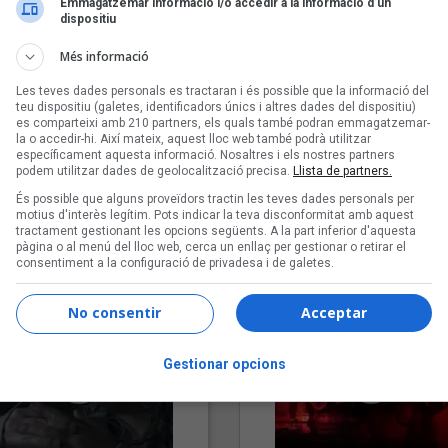
Emmagatzemar informació i/o accedir a la informació d’un
dispositiu
Més informació
Les teves dades personals es tractaran i és possible que la informació del
teu dispositiu (galetes, identificadors únics i altres dades del dispositiu)
es comparteixi amb 210 partners, els quals també podran emmagatzemar-
la o accedir-hi. Així mateix, aquest lloc web també podrà utilitzar
específicament aquesta informació. Nosaltres i els nostres partners
podem utilitzar dades de geolocalització precisa.
Llista de partners.
"Lo bueno y lo malo"
"Posidònia"
És possible que alguns proveïdors tractin les teves dades personals per
Carmen y María
Pep Álvarez amb Joan Muntan
motius d'interès legítim. Pots indicar la teva disconformitat amb aquest
tractament gestionant les opcions següents. A la part inferior d'aquesta
(Xanguito)
pàgina o al menú del lloc web, cerca un enllaç per gestionar o retirar el
consentiment a la configuració de privadesa i de galetes.
No consentir
Acceptar
Gestionar opcions