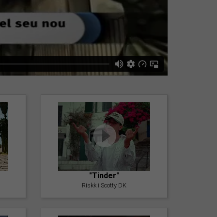
"Tinder"
Riskk i Scotty DK