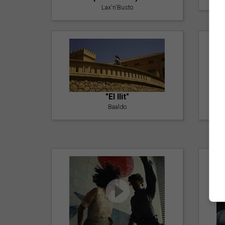
Lax'n'Busto
"El llit"
Baaldo