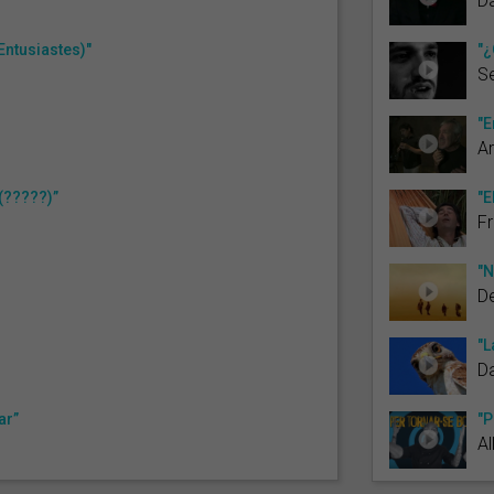
Da
Entusiastes)"
"¿
S
"E
Ar
 (?????)”
"E
Fr
"N
De
"L
D
ar”
"P
Al