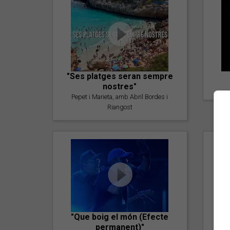
"Ses platges seran sempre
nostres"
Pepet i Marieta, amb Abril Bordes i
Riangost
"Que boig el món (Efecte
permanent)"