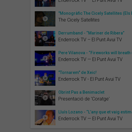
Enderrock TV — El Punt Avui TV
"Monogràfic The Cicely Satellites (Els 
The Cicely Satellites
Derrumband - “Mariner de Ribera”
Enderrock TV – El Punt Avui TV
Pere Vilanova - “Fireworks will breath
Enderrock TV — El Punt Avui TV
"Tornarem" de Xeic!
Enderrock TV - El Punt Avui TV
Obrint Pas a Benimaclet
Presentació de 'Coratge'
Lluís Lozano - “L’any que et vaig estim
Enderrock TV — El Punt Avui TV