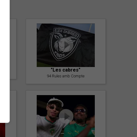
er
"Les cabres"
94 Rules amb Compte