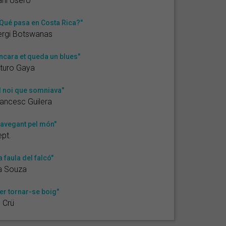
ni Usero
Qué pasa en Costa Rica?"
ergi Botswanas
ncara et queda un blues"
turo Gaya
l noi que somniava"
ancesc Guilera
avegant pel món"
pt.
a faula del falcó"
a Souza
er tornar-se boig"
l Crü