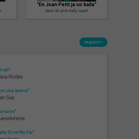
"En Joan Petit ja no balla"
i
Naim SK amb Kelly Isaiah
Següent >
irall"
aria Rodés
inc una ànima"
an Gas
orazón"
ueveloreina
aby Drive My Car"